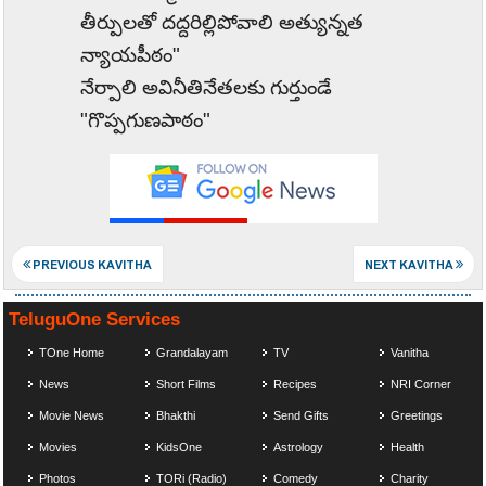
తీర్పులతో దద్దరిల్లిపోవాలి అత్యున్నత
న్యాయపీఠం"
నేర్పాలి అవినీతినేతలకు గుర్తుండే
"గొప్పగుణపాఠం"
PREVIOUS KAVITHA
NEXT KAVITHA
TeluguOne Services
TOne Home
Grandalayam
TV
Vanitha
News
Short Films
Recipes
NRI Corner
Movie News
Bhakthi
Send Gifts
Greetings
Movies
KidsOne
Astrology
Health
Photos
TORi (Radio)
Comedy
Charity