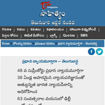
Home
|
కథలు
|
కవితలు
|
కథానిలయం
|
హాయిగా నవ్వుకోండి
|
పిల్లల కోసం
|
ఈపేజీ మీకోసం
|
బ్లాగ్స్
|
Quotes
|
SMS
Home
పోలయ్య కవితలు
ప్రముఖుల కవితలు
ప్రధాన న్యాయమూర్తిగా – తెలుగుబిడ్డ
ప్రధాన న్యాయమూర్తిగా – తెలుగుబిడ్డ
48
వ సుప్రీంకోర్టు ప్రధాన న్యాయమూర్తిగా
38
ఏండ్ల అపారమైన న్యాయపరిజ్ఞానంతో
అత్యున్నత భారత న్యాయపీఠాన్ని
అధిరోహించ
63
సంవత్సరాల వయసులో ఢిల్లీ