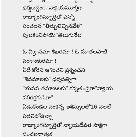
ధర్మబద్ధంగా న్యాయమూర్తిగా
రాజ్యాంగస్ఫూర్తితో ఎన్నో
సంచలన "తీర్పులిచ్చినవేళ"
పులకించిపోయె"తెలుగునేల"
ఓ విజ్ఞానమా శిఖరమా ! ఓ నూతలపాటి
వంశాంకురమా !
ఏదీ కోరని ఆశించని ప్రశ్నించని
"శివమాలకు" ధర్మపత్నిగా
"
భువన తనూజలకు" కన్నతండ్రిగా"న్యాయ
పరిరక్షకుడిగా"
ఏడుకొండల వెంకన్న ఆశిస్సులతో
16
నెలలే
పదవిలోఉన్నా
రాజ్యాంగస్ఫూర్తితో న్యాయదేవత సాక్షిగా
సంచలనాత్మక