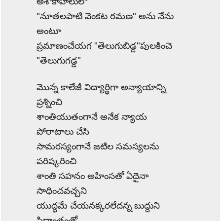
అశోకాహాలులో
"
నూతలపాటి వెంకట రమణ" అను నేను
అంటూ
ప్రమాణంచేయగ "తెలుగుబిడ్డ"పులకించె
"తెలుగుగడ్డ"
మొన్న కాలేజీ విద్యార్థిగా అన్యాయాన్ని
ప్రశ్నించి
శాంతియుతంగానే ‌అనేక న్యాయ
పోరాటాలు చేసి
సామరస్యంగానే జటిల సమస్యలను
పరిష్కరించి
శాంతి సహనం అహింసతో ఏదైనా
సాధించవచ్చని
యుద్ధమే చేయనక్కరలేదన్న బుద్దుని
సిద్దాంతంతో