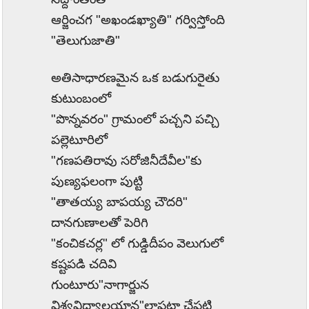
ఆర్జించగ "అఖండఖ్యాతి" గర్విస్తోంది
"తెలుగుజాతి"
అతిసాధారణమైన ఒక బడుగురైతు
కుటుంబంలో
"
పొన్నవరం" గ్రామంలో పచ్చని పచ్చి
పల్లెటూరిలో
"
గణపతిరావు సరోజినీదేవీల"కు
పుణ్యఫలంగా పుట్టి
"
తాతయ్య బాపయ్య చౌదరి"
దానగుణాలతో పెరిగి
"
కంచికచర్ల" లో గుడ్డిదీపం వెలుగులో
కష్టపడి చదివి
గుంటూరు"నాగార్జున
విశ్వవిద్యాలయాన"లాపట్టా చేపట్టి