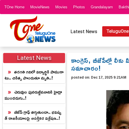
TOne Home
MovieNews
Movies
Photos
Grandalayam
Bakth
TeluguOne
Latest News
కాంగ్రెస్, బీజేపీల్లో లీ
Latest News
సమాచారం!
తరగతి గదిలో విద్యార్థికి పాముకా
టు.. చికిత్స పొందుతూ మృతి..!
posted on:
Dec 17, 2025 9:21AM
చెరువుల పునరుజ్జీవనానికి హైడ్రా
ముందడుగు..!
బీజేపీ గ్రాఫ్ తగ్గుతుందా.. భవిష్య
త్ రాజకీయాలపై ఆసక్తికర విశ్లేషణ..!