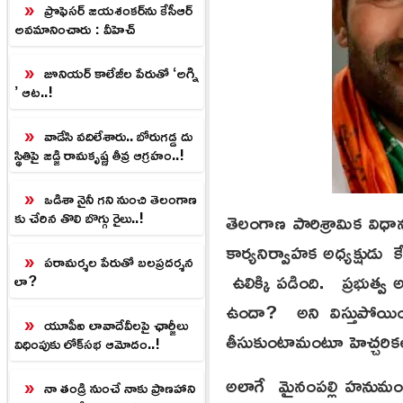
ప్రొఫెసర్‌ జయశంకర్‌ను కేసీఆర్‌
అవమానించారు : వీహెచ్
జూనియర్‌ కాలేజీల పేరుతో ‘అగ్ని
’ ఆట..!
వాడేసి వదిలేశారు.. బోరుగడ్డ దు
స్థితిపై జడ్జి రామకృష్ణ తీవ్ర ఆగ్రహం..!
ఒడిశా నైనీ గని నుంచి తెలంగాణ
తెలంగాణ పారిశ్రామిక విధ
కు చేరిన తొలి బొగ్గు రైలు..!
కార్యనిర్వాహక అధ్యక్షుడు 
పరామర్శల పేరుతో బలప్రదర్శన
ఉలిక్కి ప‌డింది. ప్ర‌భుత్
లా?
ఉందా? అని విస్తుపోయింద
యూపీఐ లావాదేవీలపై ఛార్జీలు
తీసుకుంటామంటూ హెచ్చరిక
విధింపుకు లోక్‌సభ ఆమోదం..!
అలాగే మైనంప‌ల్లి హ‌నుమంత‌
నా తండ్రి నుంచే నాకు ప్రాణహాని