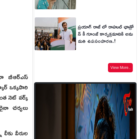
ప్రయాగ్ రాజ్ లో రాహుల్ ఛాత్రో
న్ కీ గూంజ్ కార్యక్రమానికి అను
మతి ఉపసంహరణ.!
View More..
లా బీఆర్ఎస్
ర్ ఒక్క‌సారి
 నెట్ వ‌ర్క్
రైనా చర్యలు
న లీకు వీరుల