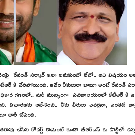
ానంపై రేవంత్ సర్కార్ ఇలా అనుకుందో లేదో.. అది విషయం అ
కేటీఆర్ కి చేరిపోయింది. ఇవేం లీకులురా బాబూ అంటే రేవంత్ సర్కా
వ అధికార గ‌ణంలో.. మ‌రీ ముఖ్యంగా స‌చివాల‌యంలో కేటీఆర్ కి ఇంత
ి. విచారణకు ఆదేశించి.. లీకు వీరులు ఎవరైనా, ఎంతటి వా
లూ జారీ చేసింది.
రావు చేసిన కోవ‌ర్ట్ కామెంట్ కూడా బీఆర్ఎస్ కు పార్టీలో ఉన్