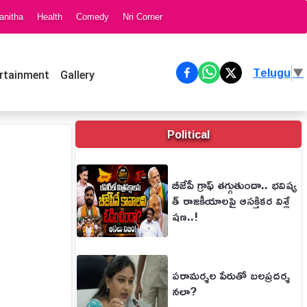
anitha
Health
Comedy
Nri Corner
Telugu
▼
rtainment
Gallery
Political
బీజేపీ గ్రాఫ్ తగ్గుతుందా.. భవిష్య
త్ రాజకీయాలపై ఆసక్తికర విశ్లే
షణ..!
పరామర్శల పేరుతో బలప్రదర్శ
నలా?