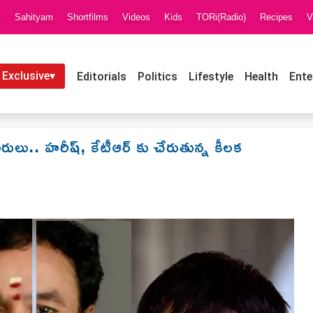
i
Sahityam
Shortfilms
Videos
Kids
TORi(Radio)
Recipes
V
 Exclusive▾
Editorials
Politics
Lifestyle
Health
Ente
కు వీరులు.. హరీష్, కేటీఆర్ కు చేరుతున్న కీలక