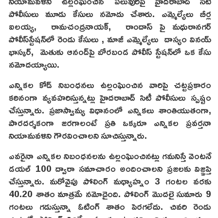
నియామ‌వ‌ళిని ఉల్లంఘించిన ప‌లువురిపై హైద‌రాబాద్ సిటీ
పోలీసులు మూడు కేసులు నమోదు చేశారు. ఎమ్మెల్యేలు బీర్ల
ఐల‌య్య, రామ‌చంద్ర‌నాయ‌క్‌, రాందాస్ పై మ‌ధురాన‌గ‌ర్
పోలీస్‌స్టేష‌న్‌లో రెండు కేసులు , మాజీ ఎమ్మెల్యేలు దాస్యం విన‌య్
భాస్క‌ర్, మెతుకు ఆనంద్‌పై బోర‌బండ పోలీస్ స్టేష‌న్‌లో ఒక కేసు
న‌మోద‌య్యాయి.
ఎన్నికల కోడ్ నిబంధనలు ఉల్లంఘించిన వారిపై చ‌ట్ట‌ప్ర‌కారం
క‌ఠినంగా వ్య‌వ‌హ‌రిస్తున్న‌ట్లు హైదరాబాద్ సిటీ పోలీసులు స్ప‌ష్టం
చేస్తున్నారు. ప్రజాస్వామ్య విధానంలో ఎన్నికలు శాంతియుతంగా,
పారదర్శకంగా జరగాలంటే ప్రతి ఒక్కరూ ఎన్నిక‌ల ప్ర‌వ‌ర్త‌నా
నియామ‌వ‌ళిని గౌర‌వించాల‌ని సూచిస్తున్నారు.
ఎవరైనా ఎన్నికల నిబంధనలను ఉల్లంఘించినట్లు గ‌మ‌నిస్తే వెంటనే
డయల్ 100 ద్వారా సమాచారం అందించాలని ప్రజలకు విజ్ఞప్తి
చేస్తున్నారు. మరోవైపు పోలింగ్ మధ్యాహ్నం 3 గంటల వరకు
40.20 శాతం మాత్రమే నమోదైంది. పోలింగ్ మొదలై సుమారు 9
గంటలు గడుస్తున్నా ఓటింగ్ శాతం పెరగలేదు. చివరి రెండు