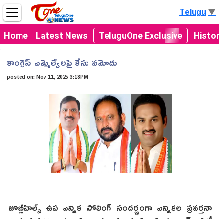
Telugu
▼
Home
Latest News
TeluguOne Exclusive
Histo
కాంగ్రెస్ ఎమ్మెల్యేలపై కేసు నమోదు
posted on:
Nov 11, 2025 3:18PM
జూబ్లీహిల్స్ ఉప ఎన్నిక పోలింగ్ సంద‌ర్భంగా ఎన్నిక‌ల ప్ర‌వ‌ర్త‌నా