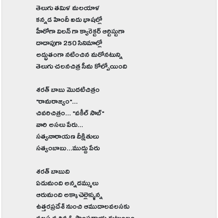
తెలుగు తమిళ మలయాళ
కన్నడ హిందీ ఐదు భాషల్లో
హీరోగా విలన్ గా క్యారెక్టర్ ఆర్టిస్టుగా
దాదాపుగా 250 సినిమాల్లో
అద్భుతంగా నటించిన మరోనటున్ని
తెలుగు చలనచిత్ర సీమ కోల్పోయింది
శరత్ బాబు మొదటిచిత్రం
"రామరాజ్యం"...
చివరిచిత్రం... "వకీల్ సాబ్"
వారి అసలు పేరు...
సత్యనారాయణ దీక్షితులు
సత్యంబాబు...ముద్దు పేరు
శరత్ బాబుది
ఏడుమంది అన్నదమ్ములు
ఆరుమంది అక్కాచెల్లెళ్ళున్న
ఉత్తరప్రదేశ్ నుంచి ఆముదాలవలసకు