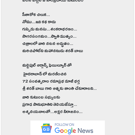
వలస వచ్చిన ఓ సాంప్రదాయ కుటుంబం
సీతాకోక చిలుక...
నోము...ఇది కథ కాదు
గుప్పెడు మనసు...శంకరాభరణం...
సాగరసంగమం...స్వాతి ముత్యం...
చిత్రాలలో వారి నటన అద్భుతం...
మరిచిపోలేని మహానటుడు శరత్ బాబు
మల్టిపుల్ ఆర్గాన్స్ ఫెయిల్యూర్ తో
హైదరాబాద్ లో మరణించిన
72 సంవత్సరాల రమాప్రభ మాజీ భర్త
శ్రీ శరత్ బాబు గారి ఆత్మకు శాంతి చేకూరాలని...
వారి కుటుంబ సభ్యులకు
ప్రగాఢ సానుభూతిని తెలియజేస్తూ...
అశృనయనాలతో...అక్షర నీరాజనం...