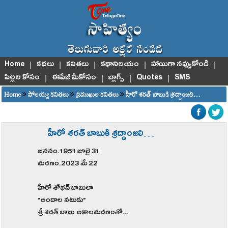
Home
|
కథలు
|
కవితలు
|
కథానిలయం
|
హాయిగా నవ్వుకోండి
|
పిల్లల కోసం
|
ఈపేజీ మీకోసం
|
బ్లాగ్స్
|
Quotes
|
SMS
Home
పోలయ్య కవితలు
ప్రముఖుల కవితలు
హీరో శరత్ బాబుకి శ్రద్దాంజలి…
హీరో శరత్ బాబుకి శ్రద్దాంజలి…
జననం.1951 జూలై 31
మరణం.2023 మే 22
హీరో శోభన్ బాబులా
"అందాల నటుడు"
శ్రీ శరత్ బాబు అకాలమరణంతో...