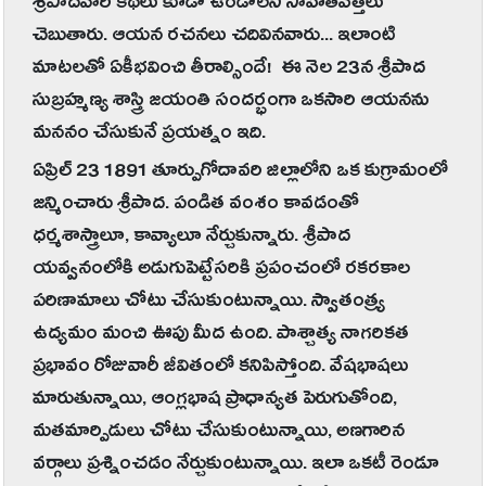
శ్రీపాదవారి కథలు కూడా ఉండాలని సాహితీవేత్తలు
చెబుతారు. ఆయన రచనలు చదివినవారు... ఇలాంటి
మాటలతో ఏకీభవించి తీరాల్సిందే! ఈ నెల 23న శ్రీపాద
సుబ్రహ్మణ్య శాస్త్రి జయంతి సందర్భంగా ఒకసారి ఆయనను
మననం చేసుకునే ప్రయత్నం ఇది.
ఏప్రిల్ 23 1891 తూర్పుగోదావరి జిల్లాలోని ఒక కుగ్రామంలో
జన్మించారు శ్రీపాద. పండిత వంశం కావడంతో
ధర్మశాస్త్రాలూ, కావ్యాలూ నేర్చుకున్నారు. శ్రీపాద
యవ్వనంలోకి అడుగుపెట్టేసరికి ప్రపంచంలో రకరకాల
పరిణామాలు చోటు చేసుకుంటున్నాయి. స్వాతంత్ర్య
ఉద్యమం మంచి ఊపు మీద ఉంది. పాశ్చాత్య నాగరికత
ప్రభావం రోజువారీ జీవితంలో కనిపిస్తోంది. వేషభాషలు
మారుతున్నాయి, ఆంగ్లభాష ప్రాధాన్యత పెరుగుతోంది,
మతమార్పిడులు చోటు చేసుకుంటున్నాయి, అణగారిన
వర్గాలు ప్రశ్నించడం నేర్చుకుంటున్నాయి. ఇలా ఒకటీ రెండూ