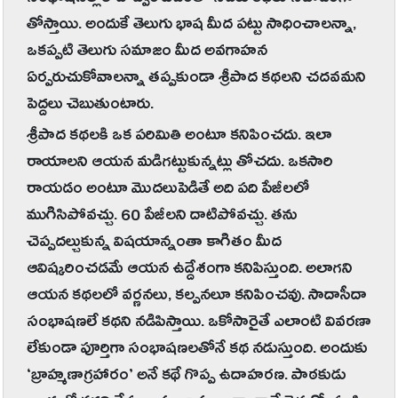
తోస్తాయి. అందుకే తెలుగు భాష మీద పట్టు సాధించాలన్నా,
ఒకప్పటి తెలుగు సమాజం మీద అవగాహన
ఏర్పరుచుకోవాలన్నా తప్పకుండా శ్రీపాద కథలని చదవమని
పెద్దలు చెబుతుంటారు.
శ్రీపాద కథలకి ఒక పరిమితి అంటూ కనిపించదు. ఇలా
రాయాలని ఆయన మడిగట్టుకున్నట్లు తోచదు. ఒకసారి
రాయడం అంటూ మొదలుపెడితే అది పది పేజీలలో
ముగిసిపోవచ్చు. 60 పేజీలని దాటిపోవచ్చు. తను
చెప్పదల్చుకున్న విషయాన్నంతా కాగితం మీద
ఆవిష్కరించడమే ఆయన ఉద్దేశంగా కనిపిస్తుంది. అలాగని
ఆయన కథలలో వర్ణనలు, కల్పనలూ కనిపించవు. సాదాసీదా
సంభాషణలే కథని నడిపిస్తాయి. ఒకోసారైతే ఎలాంటి వివరణా
లేకుండా పూర్తిగా సంభాషణలతోనే కథ నడుస్తుంది. అందుకు
‘బ్రాహ్మణాగ్రహారం’ అనే కథే గొప్ప ఉదాహరణ. పాఠకుడు