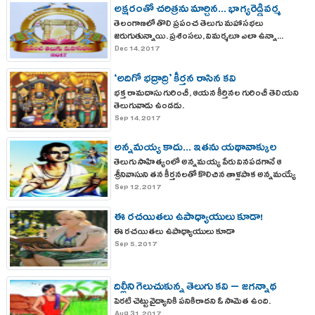
అక్షరంతో చరిత్రను మార్చిన... భాగ్యరెడ్డివర్మ
తెలంగాణలో తొలి ప్రపంచ తెలుగు మహాసభలు
జరుగుతున్నాయి. ప్రశంసలు, విమర్శలూ ఎలా ఉన్నా...
Dec 14, 2017
‘అదిగో భద్రాద్రి’ కీర్తన రాసిన కవి
భక్త రామదాసు గురించీ, ఆయన కీర్తినల గురించీ తెలియని
తెలుగువాడు ఉండడు.
Sep 14, 2017
అన్నమయ్య కాదు... ఇతను యథావాక్కుల
తెలుగు సాహిత్యంలో అన్నమయ్య పేరు వినపడగానే ఆ
అన్నమయ్య!
శ్రీనివాసుని తన కీర్తనలతో కొలిచిన తాళ్లపాక అన్నమయ్యే
గుర్తుకువస్తాడు.
Sep 12, 2017
ఈ రచయితలు ఉపాధ్యాయులు కూడా!
ఈ రచయితలు ఉపాధ్యాయులు కూడా
Sep 5, 2017
దిల్లీని గెలుచుకున్న తెలుగు కవి – జగన్నాథ
పెరటి చెట్టు వైద్యానికి పనికిరాదని ఓ సామెత ఉంది.
పండితరాయలు
Aug 31, 2017