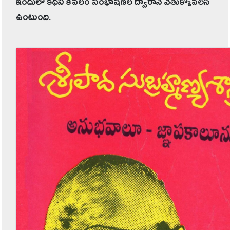
ఇందులో కథని కేవలం సంభాషణల ద్వారానే వెతుక్కోవలసి
ఉంటుంది.