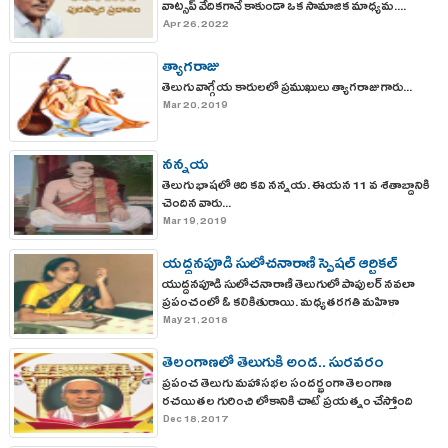
వాట్సప్ వేదికగానే కాకుండా ఒక సామాజిక మాధ్యమ....
Apr 26, 2022
త్యాగరాజు
తెలుగు వాగ్గేయ కారులలో ప్రముఖులు త్యాగరాజు గారు...
Mar 20, 2019
నన్నయ
తెలుగు భాషలో ఆది కవి నన్నయ. ఈయన 11 వ శతాబ్దానికి
చెందిన వారు...
Mar 19, 2019
యద్దనపూడి సులోచనారాణి స్పెషల్ ఆర్టికల్
యుద్దనపూడి సులోచనారాణి తెలుగులో పాపులర్ నవలా
ప్రపంచంలో ఓ కలికితురాయి. మధ్యతరగతి మహిళా
మణుల ఊహలను, వాస్తవ జీవితాలను తన నవలల్లో
May 21, 2018
అద్భుతంగా చిత్రించారు
తెలంగాణలో తెలుగుకి అండ.. సురవరం
ప్రపంచ తెలుగు మహాసభల సందర్భంగా తెలంగాణ
ప్రతాపరెడ్డి
రచయితల గురించి లోకానికి చాటే ప్రయత్నం చేస్తోంది
ప్రభుత్వం.
Dec 18, 2017