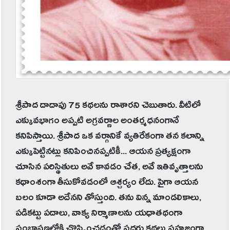
శ్రీపాద దాదాపు 75 కథలను రాశారని చెబుతారు. వీటిలో
ఎక్కువభాగం అప్పటి అగ్రవర్ణాల అంతర్మధనంగానే
కనిపిస్తాయి. శ్రీపాద ఒక వర్గానికే వ్యతిరేకంగా తన కలాన్ని
ఎక్కుపెట్టినట్లు కనిపించినప్పటికీ... ఆయన ప్రత్యక్షంగా
చూసిన పరిస్థితులు అవే కావడం చేత, అవే ఇతివృత్తాలను
కథాంశంగా తీసుకోవడంలో ఆశ్చర్యం లేదు. పైగా ఆయన
బలం కూడా అదేనని తోస్తుంది. తను విన్న మాండలికాలు,
పడికట్టు పదాలు, వాక్య నిర్మాణాలను యధాతథంగా
సంభాషణల్లోకి చొప్పించడంతో సదరు కథలు సహజంగా