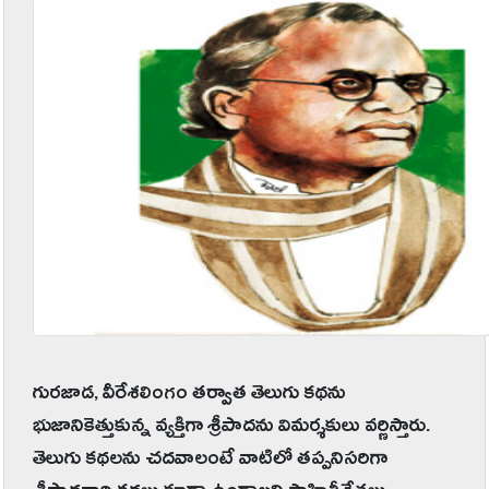
గురజాడ, వీరేశలింగం తర్వాత తెలుగు కథను
భుజానికెత్తుకున్న వ్యక్తిగా శ్రీపాదను విమర్శకులు వర్ణిస్తారు.
తెలుగు కథలను చదవాలంటే వాటిలో తప్పనిసరిగా