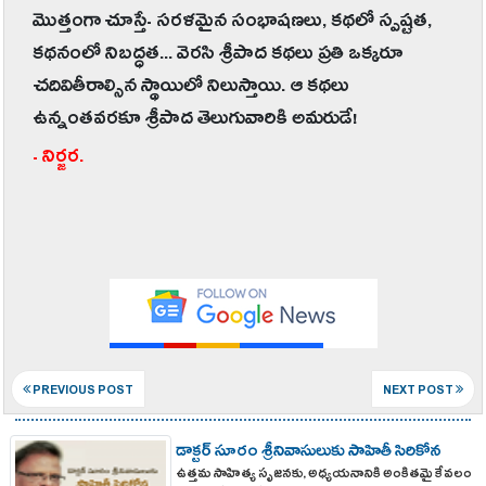
మొత్తంగా చూస్తే- సరళమైన సంభాషణలు, కథలో స్పష్టత,
కథనంలో నిబద్ధత... వెరసి శ్రీపాద కథలు ప్రతి ఒక్కరూ
చదివితీరాల్సిన స్థాయిలో నిలుస్తాయి. ఆ కథలు
ఉన్నంతవరకూ శ్రీపాద తెలుగువారికి అమరుడే!
- నిర్జర.
PREVIOUS POST
NEXT POST
డాక్ట‌ర్ సూరం శ్రీ‌నివాసులుకు సాహితీ సిరికోన
ఉత్తమ సాహిత్య సృజనకు, అధ్యయనానికి అంకితమై కేవలం
పుర‌స్కార ప్ర‌దానం