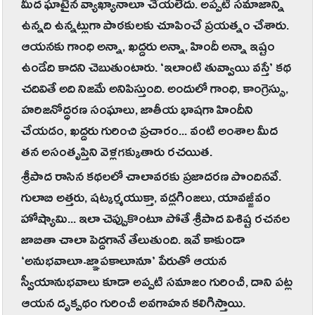
మీద ఘాటైన వ్యాఖ్యానాలూ చేయలేదు. అప్పటి సమాజాన్ని
ఉన్నది ఉన్నట్లుగా పాఠకులకు చూపించే ప్రయత్నం చేశారు.
ఆయనకు గాంధి అన్నా, ఖద్దరు అన్నా, హిందీ అన్నా ఇష్టం
ఉండేది కాదని చెబుతుంటారు. ‘ఇలాంటి తువ్వాయి వస్తే’ కథ
చదివితే అది నిజమే అనిపిస్తుంది. అందులో గాంధి, కాంగ్రెస్సు,
హరిజనోద్ధరణ సంఘాలు, జాతీయ భాషగా హిందీని
చేయడం, ఖద్దరు గురించి ప్రచారం... వంటి అంశాల మీద
తన అసంతృప్తిని వెళ్లగక్కుతారు రచయిత.
శ్రీపాద రాసిన కథలలో చాలావరకు ప్రజాదరణ పొందినవే.
గులాబి అత్తరు, షట్కర్మయుక్తా, వడ్లగింజలు, యావజ్జీవం
హోష్యామి... ఇలా చెప్పుకొంటూ పోతే శ్రీపాద విశిష్ట రచనల
జాబితా చాలా పెద్దగానే తేలుతుంది. ఇవే కాకుండా
‘అనుభవాలూ-జ్ఞాపకాలూనూ’ పేరుతో ఆయన
స్వీయానుభవాలు కూడా అప్పటి సమాజం గురించీ, దాని పట్ల
ఆయన దృక్పథం గురించీ అవగాహన కలిగిస్తాయి.