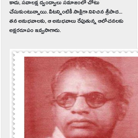
కాదు, సవాలక్ష ద్వంద్వాలు సమాజంలో చోటు
చేసుకుంటున్నాయి. వీటన్నింటికీ సాక్షిగా నిలిచిన శ్రీపాద...
తన అనుభవాలకు, ఆ అనుభవాలు రేపుతున్న ఆలోచనలకు
అక్షరరూపం ఇవ్వసాగారు.