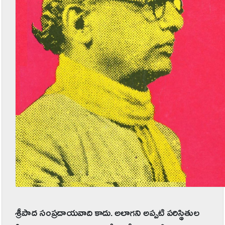
శ్రీపాద సంప్రదాయవాది కాదు. అలాగని అప్పటి పరిస్థితుల