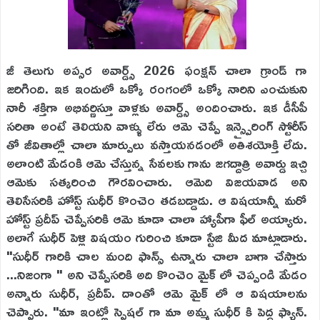
జీ తెలుగు అప్సర అవార్డ్స్ 2026 ఫంక్షన్ చాలా గ్రాండ్ గా
జరిగింది. ఇక ఇందులో ఒక్కో రంగంలో ఒక్కో నారిని ఎంచుకుని
నారీ శక్తిగా అభివర్ణిస్తూ వాళ్లకు అవార్డ్స్ అందించారు. ఇక డీసీపీ
సరితా అంటే తెలియని వాళ్ళు లేరు ఆమె చెప్పే ఇన్స్పైరింగ్ స్టోరీస్
తో జీవితాల్లో చాలా మార్పులు వస్తాయనడంలో అతిశయోక్తి లేదు.
అలాంటి మేడంకి ఆమె చేస్తున్న సేవలకు గాను జగద్దాత్రి అవార్డు ఇచ్చి
ఆమెకు సత్కరించి గౌరవించారు. ఆమెది విజయవాడ అని
తెలిసేసరికి హోస్ట్ సుధీర్ కొంచెం తడబడ్డాడు. ఆ విషయాన్నీ మరో
హోస్ట్ ప్రదీప్ చెప్పేసరికి ఆమె కూడా చాలా హ్యాపీగా ఫీల్ అయ్యారు.
అలాగే సుధీర్ పెళ్లి విషయం గురించి కూడా స్టేజి మీద మాట్లాడారు.
"సుధీర్ గారికి చాల మంది ఫాన్స్ ఉన్నారు చాలా బాగా చేస్తారు
...నిజంగా " అని చెప్పేసరికి అది కొంచెం మైక్ లో చెప్పండి మేడం
అన్నారు సుధీర్, ప్రదీప్. దాంతో ఆమె మైక్ లో ఆ విషయాలను
చెప్పారు. "మా ఇంట్లో స్పెషల్ గా మా అమ్మ సుధీర్ కి పెద్ద ఫ్యాన్.