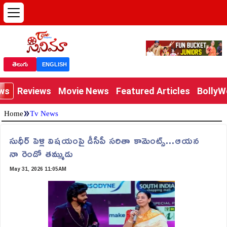
తెలుగు
ENGLISH
ews
Reviews
Movie News
Featured Articles
Bolly
»
Home
Tv News
సుధీర్ పెళ్లి విషయంపై డీసీపీ సరితా కామెంట్స్...ఆయన
నా రెండో తమ్ముడు
May 31, 2026 11:05AM