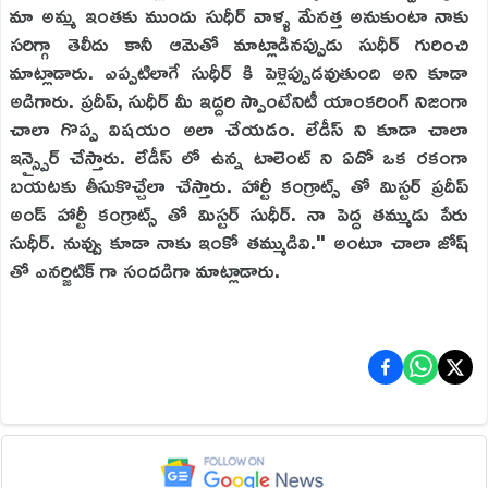
మా అమ్మ ఇంతకు ముందు సుధీర్ వాళ్ళ మేనత్త అనుకుంటా నాకు
సరిగ్గా తెలీదు కానీ ఆమెతో మాట్లాడినప్పుడు సుధీర్ గురించి
మాట్లాడారు. ఎప్పటిలాగే సుధీర్ కి పెళ్లెప్పుడవుతుంది అని కూడా
అడిగారు. ప్రదీప్, సుధీర్ మీ ఇద్దరి స్పాంటేనిటీ యాంకరింగ్ నిజంగా
చాలా గొప్ప విషయం అలా చేయడం. లేడీస్ ని కూడా చాలా
ఇన్స్పైర్ చేస్తారు. లేడీస్ లో ఉన్న టాలెంట్ ని ఏదో ఒక రకంగా
బయటకు తీసుకొచ్చేలా చేస్తారు. హార్టీ కంగ్రాట్స్ తో మిస్టర్ ప్రదీప్
అండ్ హార్టీ కంగ్రాట్స్ తో మిస్టర్ సుధీర్. నా పెద్ద తమ్ముడు పేరు
సుధీర్. నువ్వు కూడా నాకు ఇంకో తమ్ముడివి." అంటూ చాలా జోష్
తో ఎనర్జిటిక్ గా సందడిగా మాట్లాడారు.