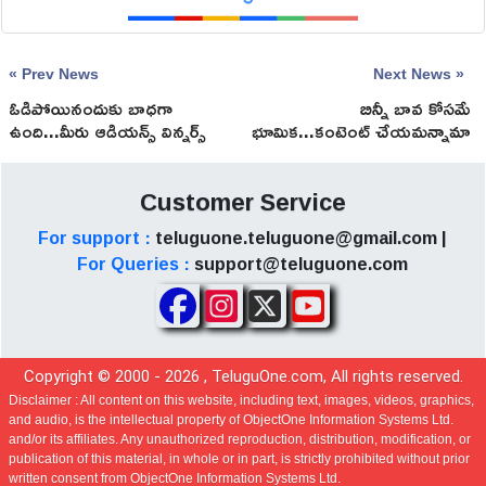
« Prev News
Next News »
ఓడిపోయినందుకు బాధగా
బిన్నీ బావ కోసమే
ఉంది...మీరు ఆడియన్స్ విన్నర్స్
భూమిక...కంటెంట్ చేయమన్నామా
అన్న నెటిజన్స్
కాపురమా
Customer Service
For support :
teluguone.teluguone@gmail.com |
For Queries :
support@teluguone.com
Copyright © 2000 -
2026
, TeluguOne.com, All rights reserved.
Disclaimer :
All content on this website, including text, images, videos, graphics,
and audio, is the intellectual property of ObjectOne Information Systems Ltd.
and/or its affiliates. Any unauthorized reproduction, distribution, modification, or
publication of this material, in whole or in part, is strictly prohibited without prior
written consent from ObjectOne Information Systems Ltd.