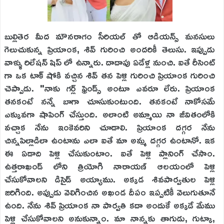
బుల్లితెర మీద మౌనరాగం సీరియల్ తో ఆడియన్స్ మనసులు
గెలుచుకున్న ప్రియాంక, శివ్ గురించి అందరికీ తెలుసు. ఇప్పుడు
వాళ్ళు రిలేషన్ షిప్ లో ఉన్నారు. దాదాపు ఏడేళ్ల నుంచి. ఐతే రీసెంట్
గా ఒక టాక్ షోకి వచ్చిన శివ్ తన పెళ్లి గురించి ప్రియాంక గురించి
చెప్పాడు. "నాకు గర్ల్ ఫ్రెండ్స్ అంటూ ఎవరూ లేరు. ప్రియాంక
తనకంటే నన్నే బాగా చూసుకుంటుంది. తనకంటే నాకోసమే
ఎక్కువగా షాపింగ్ చేస్తుంది. అలాంటి అమ్మాయి నా జీవితంలోకి
వచ్చాక నేను ఇంకెవరిని చూడాలి. ప్రియాంక దగ్గర నేను
చిన్నపిల్లాడిలా ఉంటాను ఎలా ఐతే మా అమ్మ దగ్గర ఉంటానో. ఇక
ఈ ఏడాది పెళ్లి చేసుకుంటాం. ఐతే పెళ్లి ప్లానింగ్ చేసాం.
ఉత్తరాఖండ్ లోని త్రియోగి నారాయణ్ ఆలయంలో పెళ్లి
చేసుకోవాలని డిసైడ్ అయ్యాము. అక్కడ శివపార్వతుల పెళ్లి
జరిగింది. అప్పుడు వెలిగించిన అఖండ దీపం ఇప్పటికీ వెలుగుతూనే
ఉంది. నేను శివ్ ప్రియాంక నా పార్వతి కదా అందుకే అక్కడే మేము
పెళ్లి చేసుకోవాలని అనుకున్నాం. మా నాన్నకు తాగుడు, గుట్కా,