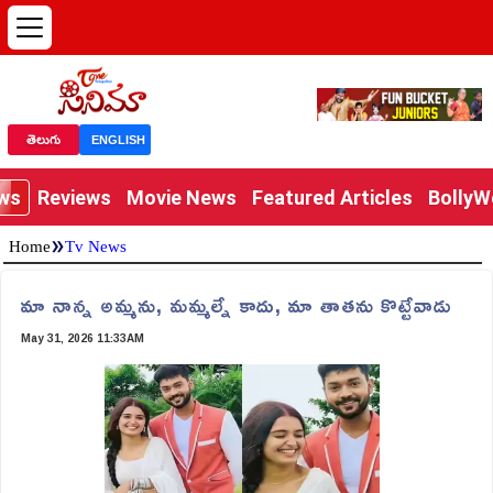
తెలుగు
ENGLISH
ews
Reviews
Movie News
Featured Articles
Bolly
»
Home
Tv News
మా నాన్న అమ్మను, మమ్మల్నే కాదు, మా తాతను కొట్టేవాడు
May 31, 2026 11:33AM