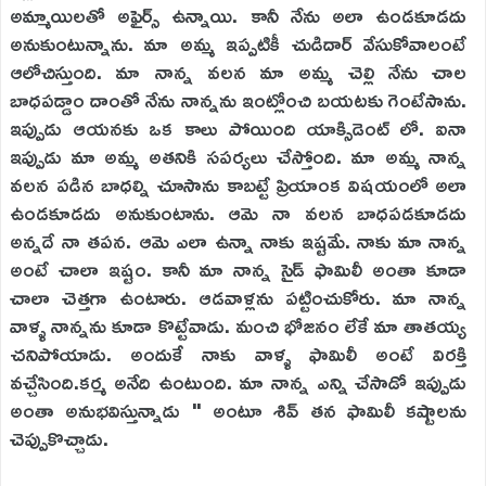
అమ్మాయిలతో అఫైర్స్ ఉన్నాయి. కానీ నేను అలా ఉండకూడదు
అనుకుంటున్నాను. మా అమ్మ ఇప్పటికీ చుడిదార్ వేసుకోవాలంటే
ఆలోచిస్తుంది. మా నాన్న వలన మా అమ్మ చెల్లి నేను చాల
బాధపడ్డాం దాంతో నేను నాన్నను ఇంట్లోంచి బయటకు గెంటేసాను.
ఇప్పుడు ఆయనకు ఒక కాలు పోయింది యాక్సిడెంట్ లో. ఐనా
ఇప్పుడు మా అమ్మ అతనికి సపర్యలు చేస్తోంది. మా అమ్మ నాన్న
వలన పడిన బాధల్ని చూసాను కాబట్టే ప్రియాంక విషయంలో అలా
ఉండకూడదు అనుకుంటాను. ఆమె నా వలన బాధపడకూడదు
అన్నదే నా తపన. ఆమె ఎలా ఉన్నా నాకు ఇష్టమే. నాకు మా నాన్న
అంటే చాలా ఇష్టం. కానీ మా నాన్న సైడ్ ఫామిలీ అంతా కూడా
చాలా చెత్తగా ఉంటారు. ఆడవాళ్లను పట్టించుకోరు. మా నాన్న
వాళ్ళ నాన్నను కూడా కొట్టేవాడు. మంచి భోజనం లేకే మా తాతయ్య
చనిపోయాడు. అందుకే నాకు వాళ్ళ ఫామిలీ అంటే విరక్తి
వచ్చేసింది.కర్మ అనేది ఉంటుంది. మా నాన్న ఎన్ని చేసాడో ఇప్పుడు
అంతా అనుభవిస్తున్నాడు " అంటూ శివ్ తన ఫామిలీ కష్టాలను
చెప్పుకొచ్చాడు.