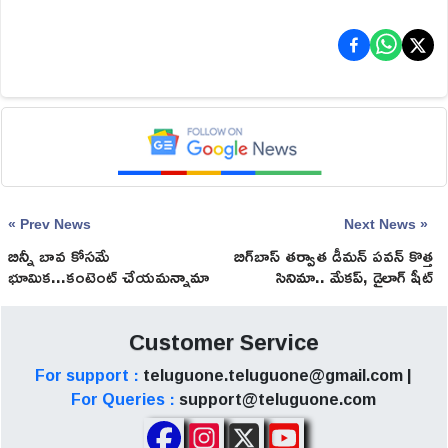
« Prev News
Next News »
బిన్నీ బావ కోసమే
బిగ్‌బాస్ తర్వాత డీమన్ పవన్ కొత్త
భూమిక...కంటెంట్ చేయమన్నామా
సినిమా.. మేకప్, డైలాగ్ షీట్
కాపురమా
లేకుండానే యాక్టింగ్!
Customer Service
For support :
teluguone.teluguone@gmail.com |
For Queries :
support@teluguone.com