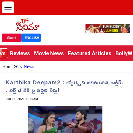
తెలుగు
ENGLISH
ews
Reviews
Movie News
Featured Articles
Bolly
»
Home
Tv News
Karthika Deepam2 : జ్యోత్స్నని బెదిరించిన కార్తీక్.
. బర్త్ డే కేక్ పై ఇద్దరి పేర్లు!
Jun 13, 2025 11:35AM