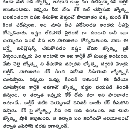
కూడా సారీ అని జ్యోత్స్న అనగానే అబ్బా ఏం నటిస్తున్నావని కార్తీక్
అనుకుంటాడు. ఇప్పుడు దీప నేను కేక్ కట్ చేస్తామని జ్యోత్స్న
బలవంతంగా దీపని తీసుకొని వెళ్తుంటే పారిజాతం పక్క నుండి కేక్
కింద పడేస్తుంది. అది చూసి దీప పడేసిందని అందరు దీపపై
కోప్పడతారు. ఇష్టం లేకపోతే సైలెంట్ గా ఉండాలి కానీ ఇలా
చెయ్యడం ఏంటి దీప అని పారిజాతం కోప్పడుతుంది. నాకు ఈ
బర్త్డే సెలెబ్రేషన్స్ చేసుకోవడం ఇష్టం లేదని జ్యోత్స్న పైకి
వెళ్తుంది.ఇప్పుడు ఏం అంటావ్ రా అని కార్తీక్ తో సుమిత్ర అంటుంది.
నేను వెళ్లి జ్యోత్స్న ని తీసుకొని వస్తానని జ్యోత్స్న దగ్గరికి వెళ్తాడు
కార్తీక్. పారిజాతం కేక్ కింద పడేసిన వీడియోని జ్యోత్స్నకి
చూపిస్తాడు. ఇప్పుడు నువ్వు కిందకి రాకుంటే ఈ వీడియో
చూపిస్తానని కార్తీక్ అనగానే జ్యోత్స్న వద్దని భయపడి కిందకి
వస్తుంది. ఆ తర్వాత ఇప్పుడు కేక్ లేదు కదా అని పారిజాతం
అనగానే.. కార్తీక్ చిటికె వెయ్యగానే డెలివరీ బాయ్ కేక్ తీసుకొని
వస్తాడు. కేక్ పై జ్యోత్స్న, దీప అని రాసి ఉంటుంది. అది చూసి
జ్యోత్స్న షాక్ అవుతుంది. ఆ తర్వాత ఏం జరిగిందో తెలియాలంటే
తర్వాతి ఎపిసోడ్ వరకు ఆగాల్సిందే.