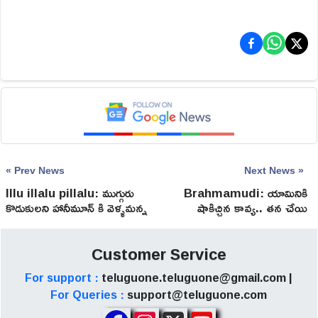
« Prev News
Next News »
Illu illalu pillalu: ముగ్గురు
Brahmamudi: యామినికి
కొడుకులని హానీమూన్ కి వెళ్ళమన్న
షాకిచ్చిన కావ్య.. తన చేయి
రామరాజు.. కోడళ్ళు ఏం
పట్టుకున్న రాజ్!
చేశారంటే!
Customer Service
For support :
teluguone.teluguone@gmail.com |
For Queries :
support@teluguone.com