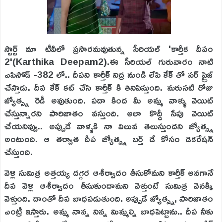
స్టార్ట్ మా టీవీలో ప్రసారమవుతున్న సీరియల్ 'కార్తీక దీపం
2'(Karthika Deepam2).ఈ సీరియల్ గురువారం నాటి
ఎపిసోడ్ -382 లో.. దీపని కార్తీక్ నిద్ర నుండి లేపి కేక్ తో సర్ ప్రైజ్
చేస్తాడు. దీప కేక్ కట్ చేసి కార్తీక్ కి తినిపిస్తుంది. మరుసటి రోజు
జ్యోత్స్న రెడీ అవుతుంది. పదా కింద మీ అమ్మ వాళ్ళు వెయిట్
చేస్తున్నారని పారిజాతం వస్తుంది. అలా కొద్దీ సేపు వెయిట్
చేయనివ్వు.. అప్పుడే వాళ్ళకి నా విలువ తెలుస్తుందని జ్యోత్స్న
అంటుంది. ఆ తర్వాత దీప జ్యోత్స్న బర్త్ డే కోసం డెకరేషన్
చేస్తుంది.
వెళ్లి సుమిత్ర అత్తయ్య దగ్గర ఆశీర్వాదం తీసుకోమని కార్తీక్ అనగానే
దీప వెళ్లి ఆశీర్వాదం తీసుకుందామని వెళ్తుంటే సుమిత్ర వెనక్కి
వెళ్తుంది. దాంతో దీప బాధపడుతుంది. అప్పుడే జ్యోత్స్న, పారిజాతం
ఎంట్రీ ఇస్తారు. అమ్మ నాన్న నిన్న మిమ్మల్ని బాధపెట్టాను.. దీప నీకు