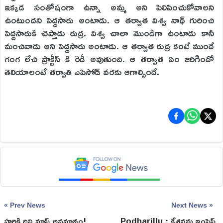
ఇక్కడ సంతోషంగా ఉన్నా అమ్మ అని పిలిపించుకోవాలని
ఉంటుందని పెద్దసారు అంటాడు. ఆ తర్వాత విశ్వ నాథ్ గురించి
పెద్దసారుకి చెప్తాడు రుద్ర. విశ్వ చాలా మొండిగా ఉంటాడు కానీ
మంచివాడు అని పెద్దసారు అంటాడు. ఆ తర్వాత రుద్ర కంటే ముందే
గంగ లేచి ప్రాక్టీస్ కి రెడీ అవుతుంది. ఆ తర్వాత ఏం జరిగిందో
తెలియాలంటే తర్వాతి ఎపిసోడ్ వరకు ఆగాల్సిందే.
« Prev News
Next News »
హరికి దివి మాస్ అవమానం!
Podharillu : కేశవను ఇంప్రెస్