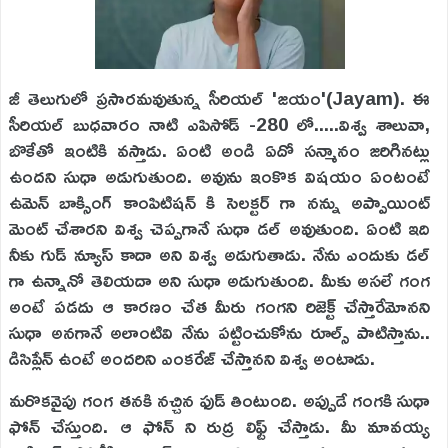
జీ తెలుగులో ప్రసారమవుతున్న సీరియల్ 'జయం'(Jayam). ఈ
సీరియల్ బుధవారం నాటి ఎపిసోడ్ -280 లో.....విశ్వ శాలువా,
బొకేతో ఇంటికి వస్తాడు. ఏంటి అండి ఏదో సన్మానం జరిగినట్లు
ఉందని సుధా అడుగుతుంది. అవును ఇంకొక విషయం ఏంటంటే
ఉమెన్ బాక్సింగ్ కాంపిటిషన్ కి సెలక్టర్ గా నన్ను అప్పాయింట్
మెంట్ చేశారని విశ్వ చెప్పగానే సుధా డల్ అవుతుంది. ఏంటి ఇది
నీకు గుడ్ న్యూస్ కాదా అని విశ్వ అడుగుతాడు. నేను ఎందుకు డల్
గా ఉన్నానో తెలియదా అని సుధా అడుగుతుంది. మీకు అసలే గంగ
అంటే పడదు ఆ కారణం చేత మీరు గంగని రిజెక్ట్ చేస్తారేమోనని
సుధా అనగానే అలాంటివి నేను పట్టించుకోను రూల్స్ పాటిస్తాను..
డిసిప్లేన్ ఉంటే అందరిని ఎంకరేజ్ చేస్తానని విశ్వ అంటాడు.
మరొకవైపు గంగ తనకి నచ్చిన ఫుడ్ తింటుంది. అప్పుడే గంగకి సుధా
ఫోన్ చేస్తుంది. ఆ ఫోన్ ని రుద్ర లిఫ్ట్ చేస్తాడు. మీ మావయ్య