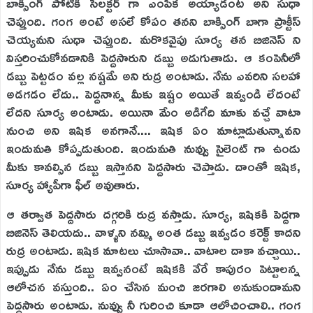
బాక్సింగ్ పోటీకి సెలక్టర్ గా ఎంపిక అయ్యాడంట అని సుధా
చెప్తుంది. గంగ అంటే అసలే కోపం తనని బాక్సింగ్ బాగా ప్రాక్టీస్
చెయ్యమని సుధా చెప్తుంది. మరొకవైపు సూర్య తన బిజినెస్ ని
విస్తరించుకోవడానికి పెద్దసారుని డబ్బు అడుగుతాడు. ఆ కంపెనీలో
డబ్బు పెట్టడం వల్ల నష్టమే అని రుద్ర అంటాడు. నేను ఎవరిని సలహా
అడగడం లేదు.. పెద్దనాన్న మీకు ఇష్టం అయితే ఇవ్వండి లేదంటే
లేదని సూర్య అంటాడు. అయినా మేం అడిగేది మాకు వచ్చే వాటా
నుంచి అని ఇషిక అనగానే.... ఇషిక ఏం మాట్లాడుతున్నావని
ఇందుమతి కోప్పడుతుంది. ఇందుమతి నువ్వు సైలెంట్ గా ఉండు
మీకు కావల్సిన డబ్బు ఇస్తానని పెద్దసారు చెప్తాడు. దాంతో ఇషిక,
సూర్య హ్యాపీగా ఫీల్ అవుతారు.
ఆ తర్వాత పెద్దసారు దగ్గరికి రుద్ర వస్తాడు. సూర్య, ఇషికకి పెద్దగా
బిజినెస్ తెలియదు.. వాళ్ళని నమ్మి అంత డబ్బు ఇవ్వడం కరెక్ట్ కాదని
రుద్ర అంటాడు. ఇషిక మాటలు చూసావా.. వాటాల దాకా వచ్చాయి..
ఇప్పుడు నేను డబ్బు ఇవ్వనంటే ఇషికకి వేరే కాపురం పెట్టాలన్న
ఆలోచన వస్తుంది.. ఏం చేసిన మంచి జరగాలి అనుకుందామని
పెద్దసారు అంటాడు. నువ్వు నీ గురించి కూడా ఆలోచించాలి.. గంగ