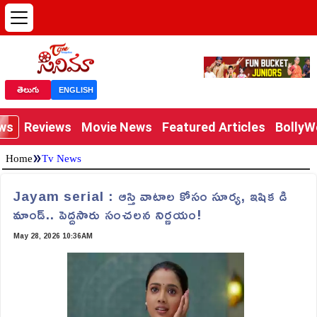
తెలుగు
ENGLISH
ews
Reviews
Movie News
Featured Articles
Bolly
»
Home
Tv News
Jayam serial : ఆస్తి వాటాల కోసం సూర్య, ఇషిక డి
మాండ్.. పెద్దసారు సంచలన నిర్ణయం!
May 28, 2026 10:36AM