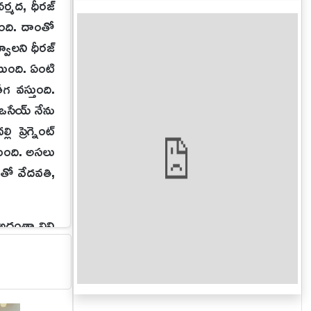
ర్మద, ధీరజ్
ుంది. దాంతో
్వాలని ధీరజ్
ంటుంది. ఏంటి
ీగ వస్తుంది.
ు ఒసేయ్ నేను
 ప్రెగ్నెంట్
టుంది. అసలు
ంతో వేదవతి,
 అదంతా విని
ండి అత్తయ్య
 వినండి అని
ిడుతుంది. ఆ