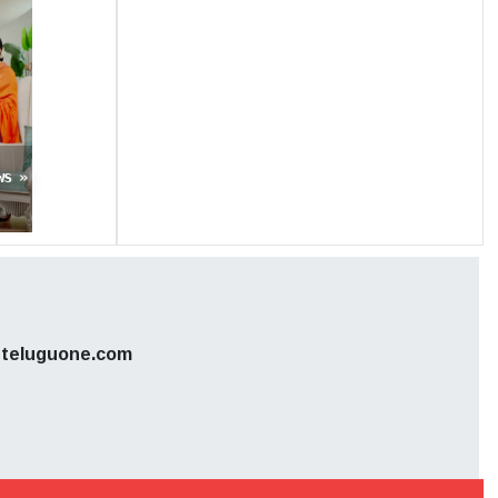
ws »
teluguone.com