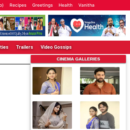
o)
Recipes
Greetings
Health
Vanitha
ties
Trailers
Video Gossips
CINEMA GALLERIES