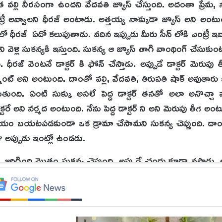
 వల్లి నీరసంగా ఉందని వేదవతి జ్యూస్ చేస్తుంది. అదంతా ప్రేమ, న
ంట్రీ అవ్వాలని ధీరజ్ అంటాడు. అత్తయ్య నాక్కుడా జ్యూస్ అని అంట
్ లో ధీరజ్ ఏదో కలుపుతాడు. వదిన ఇప్పుడు మీరు సీన్ లోకి ఎంట్రీ ఇవ
 వెళ్లి సుకన్యకి ఇస్తుంది. సుకన్య ఆ జ్యూస్ తాగి వాంథింగ్ చేసుకు
ీరజ్ వెంటనే డాక్టర్ కి ఫోన్ చేస్తాడు. అప్పుడే డాక్టర్ మెరుపు త
ెగ్నెంట్ అని అంటుంది. దాంతో వల్లి, వేదవతి, తిరుపతి షాక్ అవుతార
డుతుంది. ఏంటి సుక్కు అసలే పెద్ద డాక్టర్ తనతో అలా అనొచ్చా వల్లి
టరే అని నర్మద అంటుంది. నేను పెద్ద డాక్టర్ ని అని మెరుపు తీగ అం
 విషయం బయటపడకుండా ఒక డ్రామా చేసామని సుకన్య చెప్తుంది. దా
ు అప్పుడు ఇంట్లో ఉండడు.
. జరిగింది మొత్తం సుకన్య చెప్తుంది. అప్పుడే చందు కూడా వస్తాడు.
 రప్పించడానికి వాళ్ళు కలిసి చేసిన డ్రామా అని నర్మద అనగానే చూడ
ంటుంది. నోరు ముయ్ అని చందు తనని కొట్టబోతాడు. నేను చెప్పేది
చెంపచెల్లుమనిపిస్తుంది. ఎంత సంతోషపడ్డామే అని వల్లిని వేదవతి త
 తర్వాతి ఎపిసోడ్ వరకు ఆగాల్సిందే.