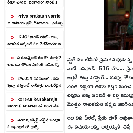
రీతూ చౌదరి 'బంగారం' సాంగ్.!
Priya prakash varrie
r: కాషాయ డ్రెస్ వివాదం.. నెటిజన్లు
ఫైర్
'KJQ' గ్రాండ్ రిలీజ్.. కన్ను
మూసిన దర్శకుడి కల నెరవేరుతుందా
.?
నీ కమిట్మెంట్ ఏంటో చూస్తా?
స్టార్ మా టీవీలో ప్రసారమవుతున్
చాందిని చౌదరి షాకింగ్ కామెంట్స్
నాటి ఎపిసోడ్ -516 లో..... ప్ర
ఆల్రెడీ తిట్లు పడ్డాయ్.. నువ్వు 
'కొరియన్ కనకరాజు'.. కడు
ఎంత ఇష్టమో తనని కష్టం నుంచి
పుబ్బా నవ్వించే నాన్‌స్టాప్ ఎంటర్‌టైన
ర్.!
అవును అక్క ఇంతకి ఆ వల్లి కడుపు 
korean kanakaraju:
మొత్తం నాటకమని నర్మద జరిగింది 
కొరియన్ కనకరాజు తో వరుణ్ తేజ్
హిట్.. ప్లాప్ కాకుండా ఉండాలంటే
అది విని ధీరజ్, ప్రేమ షాక్ అవు
ఇలా!
ఆయన్నిరిక్వెస్ట్ చేస్తేనే సంపూ
ఈ విషయాలన్ని అత్తయ్యకి చెప్
కి ప్యారడైజ్ లో ఛాన్స్