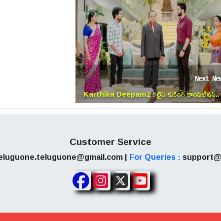
Next Ne
Karthika Deepam2 : లైవ్ కుకింగ్ కాంపిటీషన్..
దక్షిణామూర్తి సవాల్ తో మారిన సీన్!
Customer Service
eluguone.teluguone@gmail.com |
For Queries :
support@