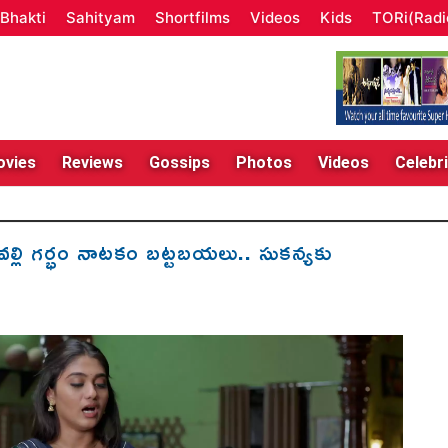
Bhakti
Sahityam
Shortfilms
Videos
Kids
TORi(Radi
vies
Reviews
Gossips
Photos
Videos
Celebri
ల్లి గర్భం నాటకం బట్టబయలు.. సుకన్యకు