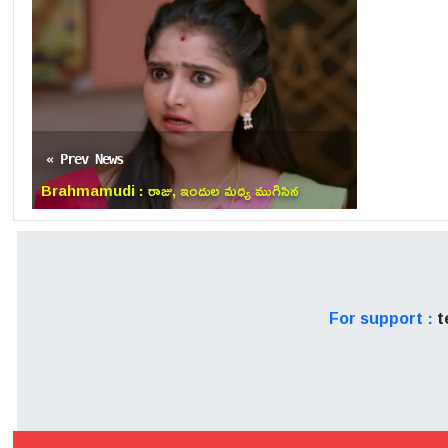
« Prev News
Brahmamudi : రాజు, ఇందుల మధ్య ముగిసిన
బంధం.. అపర్ణకు బిగ్ షాక్!
For support :
t