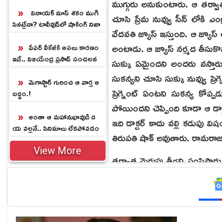
ముగ్గురు అనుకుంటారు. ఆ తర్వాత
వినాయక్ మాస్ శకం ముగి
చూసి ప్రేమ నువ్వు సీన్ లోకి ఎ
సినట్లేనా? టాలీవుడ్‌లో షాకింగ్ నిజా
వేదవతి జ్యూస్ ఇస్తుంది. ఆ జ్యూస
లు
అంటాడు. ఆ జ్యూస్ నర్మద తీసుకొని
పేపర్ లీకేజీకి అసలు కారణం
ఇదే.. విజయేంద్ర ప్రసాద్ సంచలన
సుక్కు ఏమైందని అందరు వస్తారు. ధ
వ్యాఖ్యలు
సుకన్యని చూసి సుక్కు నువ్వు ప్ర
మెగాస్టార్ గురించి ఆ వార్త అ
ప్రెగ్నెంట్ ఏంటని సుకన్య కోప్ప
బద్ధం.!
పోయిందని చెప్పింది కూడా ఆ డాక్
అంతా ఆ మహానుభావుడి ద
ఇది డాక్టర్ కాదు వల్లి కడుపు
య వల్లనే.. సినిమాలు లేకపోవడం
తిరుపతి షాక్ అవుతారు‌. రామరాజ
పై సురేష్ కీలక వ్యాఖ్యలు
View More
తర్వాత మెరుపు తీగని పంపిస్తారు
షాక్ అవుతాడు. వల్లిని ఇంట్లోకి
ఎలా మాట్లాడుతుందో అని వల్లి అ
వల్లి అంటుంటే వేదవతి వచ్చి తన 
తర్వాత ఏం జరిగిందో తెలియాలంటే