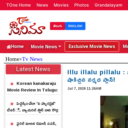
TOne Home
News
Movies
Photos
Grandalayam
తెలుగు
ENGLISH
Movie News
Home
Exclusive Movie News
Mo
»
Home
Tv News
Latest News
Illu illalu pillalu : వ
షాకిచ్చిన నర్మద ప్లాన్!
Korean kanakaraju
Jul 7, 2026 11:26AM
Movie Review In Telugu:
కొరియన్ కనకరాజు మూవీ రివ్యూ
పిచ్చెక్కించేలా 'ది ప్యారడైజ్'
టీజర్.. న్యాచురల్ స్టార్ నాని రౌద్ర
రూపం.!
వైరల్ మారిన డెమాన్ పవన్,