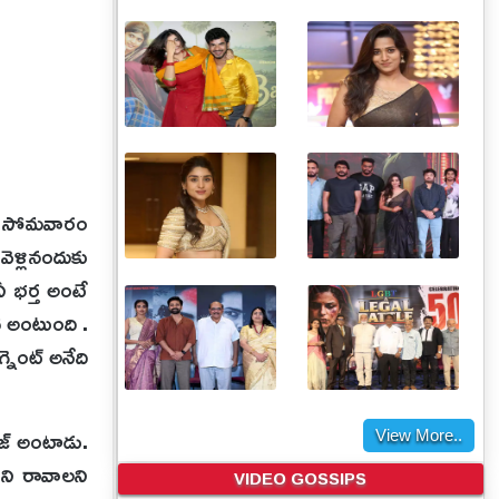
యల్ సోమవారం
ెళ్లినందుకు
నీ భర్త అంటే
 అంటుంది .
్నెంట్ అనేది
రజ్ అంటాడు.
View More..
ని రావాలని
VIDEO GOSSIPS