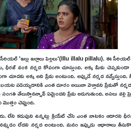
న సీరియల్ 'ఇల్లు ఇల్లాలు పిల్లలు'(Illu illalu pillalu). ఈ సీరి
ేమ, ధీరజ్ వంక నర్మద కోపంగా చూస్తుంది. అక్క మీకు చెప్పకుండా వ
కోపంగా చూడకు అక్క అని ప్రేమ అంటుంది. అప్పుడే నర్మద నవ్వేస్తుంది. 
 బయట పడెయ్యడానికి ఎంత దూరం అయినా వెళ్తావని ప్రేమతో నర్మద
సంగతి తేలుస్తానన్నావ్ ఏమైందని ప్రేమ అడుగుతుంది. అసలు వల్లి ప్రెగ
మొత్తం చెప్తుంది.
తారు. లేని కడుపుని ఉన్నట్లు క్రియేట్ చేసి ఎంత నాటకం ఆడారని ధీ
తే నమ్మడం లేదని నర్మద అంటుంది. మనం ఇప్పుడు ఆధారాలు తీసుకొ