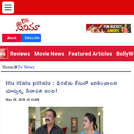
తెలుగు
ENGLISH
ews
Reviews
Movie News
Featured Articles
Bolly
»
Home
Tv News
Illu illalu pillalu : ధీరజ్‌ను కేసులో ఇరికించాలని
చూస్తున్న సేనాపతి జంట!
May 28, 2026 10:41AM