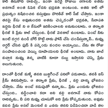
కార్ తీసుకొని రావచ్చు.. ఇంకా ఇరవై రోజులు ఆగాలని అతను
అనగానే అంత ఓపిక లేదని భద్రవతి అంటుంది. అతని కార్ లో
ప్రభుత్వం నిషేదించిన వస్తువులు దొరికితే కార్ సీజ్ చేస్తారు. ఇంకా
తనపై కేసు అవుతుందని అతను చెప్పడంతో భద్రవతి, సేనాపతి
ఇద్దరు ధీరజ్ ని ఆ కేసులో ఇరికించాలని అనుకుంటారు. ఆ తర్వాత
ధీరజ్ కి ప్రేమ కాల్ చేస్తుంది. ధీరజ్ వెనకాలే ఉంటాడు. ఏంటే నీకు
ఇంటి దగ్గర ఉండి బోర్ కొట్టి నాకు ఫోన్ చేసి చంపేస్తున్నావ్.. నువ్వు
ఆర్డర్ చేసిన ఫుడ్ కి పన్నెండు వందల అయ్యాయి.. నేను ఈ రోజు
సంపాదించింది వెయ్యి రూపాయలని ధీరజ్ అంటాడు. నాకు జాబ్
వచ్చాక నువ్వు తిన్న వాటికి కూడా డబ్బు ఇస్తానని చెప్పి ప్రేమ
అలుగుతుంది.
దాంతో ధీరజ్ మళ్ళీ తనని బుజ్జగించే పనిలో పడుతాడు. తనకి ఐస్
క్రీమ్ తినిపిస్తాడు. ఆ తర్వాత ప్రేమ, ధీరజ్ , వల్లి వాళ్ళు భోజనం
చేస్తారు. నేను అంటే కడుపుతో ఉన్నాను.. ప్రేమ ఎందుకు భోజనం
చేస్తుంది.. వడ్డించాలి కదా అని వల్లి అనగానే నాకు కోపం
రానివ్వకు.. నీ పని నువ్వు చూసుకో అని ప్రేమ కోప్పడుతుంది. అవును
వదిన ప్రేమ అసలే మెంటల్ ది ఎవరు తనని ఏడిపించినా వాడి తల