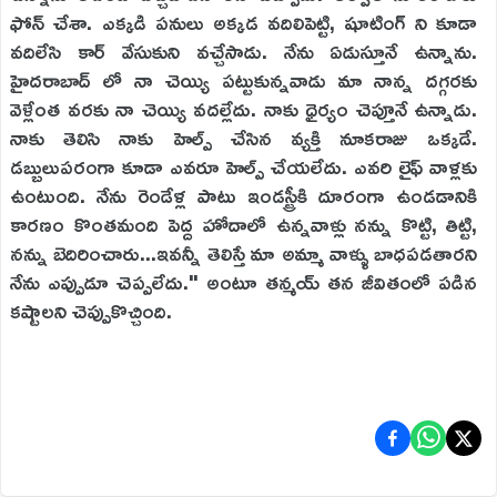
ఫోన్ చేశా. ఎక్కడి పనులు అక్కడ వదిలిపెట్టి, షూటింగ్ ని కూడా
వదిలేసి కార్ వేసుకుని వచ్చేసాడు. నేను ఏడుస్తూనే ఉన్నాను.
హైదరాబాద్ లో నా చెయ్యి పట్టుకున్నవాడు మా నాన్న దగ్గరకు
వెళ్లేంత వరకు నా చెయ్యి వదల్లేదు. నాకు ధైర్యం చెప్తూనే ఉన్నాడు.
నాకు తెలిసి నాకు హెల్ప్ చేసిన వ్యక్తి నూకరాజు ఒక్కడే.
డబ్బులుపరంగా కూడా ఎవరూ హెల్ప్ చేయలేదు. ఎవరి లైఫ్ వాళ్లకు
ఉంటుంది. నేను రెండేళ్ల పాటు ఇండస్ట్రీకి దూరంగా ఉండడానికి
కారణం కొంతమంది పెద్ద హోదాలో ఉన్నవాళ్లు నన్ను కొట్టి, తిట్టి,
నన్ను బెదిరించారు...ఇవన్నీ తెలిస్తే మా అమ్మా వాళ్ళు బాధపడతారని
నేను ఎప్పుడూ చెప్పలేదు." అంటూ తన్మయ్ తన జీవితంలో పడిన
కష్టాలని చెప్పుకొచ్చింది.