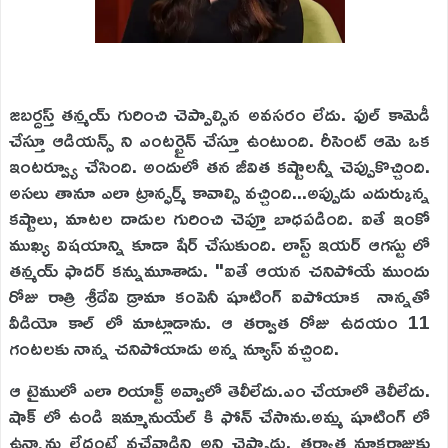
జబర్దస్త్ తన్మయ్ గురించి చెప్పాల్సిన అవసరం లేదు. ఫుల్ కామెడీ
చేస్తూ ఆడియన్స్ ని ఎంటర్టైన్ చేస్తూ ఉంటుంది. రీసెంట్ ఆమె ఒక
ఇంటర్వ్యూ చేసింది. అందులో తన జీవిత కష్టాలన్నీ చెప్పుకొచ్చింది.
అసలు తానూ ఎలా ట్రాన్ఫర్మ్ కావాల్సి వచ్చింది...అప్పుడు ఎదుర్కున్న
కష్టాలు, మాటల దాడుల గురించి చెప్తూ బాధపడింది. ఐతే ఇంకో
ముఖ్య విషయాన్ని కూడా షేర్ చేసుకుంది. లాస్ట్ ఇయర్ ఆగస్టు లో
తన్మయ్ ఫాదర్ కన్నుమూశాడు. "ఐతే ఆయన చనిపోయే ముందు
రోజు రాత్రి శ్రీదేవి డ్రామా కంపెనీ షూటింగ్ ఐపోయాక నాన్నతో
వీడియో కాల్ లో మాట్లాడాను. ఆ తర్వాత రోజు ఉదయం 11
గంటలకు నాన్న చనిపోయాడు అన్న న్యూస్ వచ్చింది.
ఆ టైములో ఎలా రియాక్ట్ అవ్వాలో తెలీలేదు.ఎం చేయాలో తెలీలేదు.
షాక్ లో ఉండి ఇమ్మానుయేల్ కి ఫోన్ చేసాను.అమ్మ షూటింగ్ లో
ఉన్నాను లేదంటే వచ్చేవాడిని అని చెప్పాడు. తర్వాత నూకరాజుకు