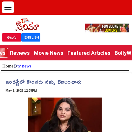
తెలుగు
ENGLISH
ews
Reviews
Movie News
Featured Articles
Bolly
»
Home
tv news
ఇండస్ట్రీలో కొందరు నన్ను బెదిరించారు
May 9, 2025 12:05PM