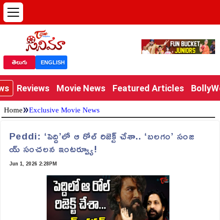
తెలుగు
ENGLISH
ews
Reviews
Movie News
Featured Articles
Bolly
»
Home
Exclusive Movie News
Peddi: ‘పెద్ది’లో ఆ రోల్ రిజెక్ట్ చేశా.. ‘బలగం’ సంజ
య్ సంచలన ఇంటర్వ్యూ!
Jun 1, 2026 2:28PM