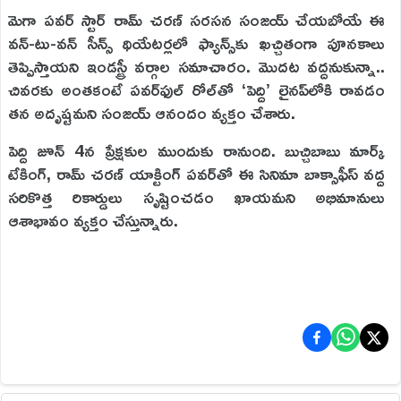
మెగా పవర్ స్టార్ రామ్ చరణ్ సరసన సంజయ్ చేయబోయే ఈ
వన్-టు-వన్ సీన్స్ థియేటర్లలో ఫ్యాన్స్‌కు ఖచ్చితంగా పూనకాలు
తెప్పిస్తాయని ఇండస్ట్రీ వర్గాల సమాచారం. మొదట వద్దనుకున్నా..
చివరకు అంతకంటే పవర్‌ఫుల్ రోల్‌తో ‘పెద్ది’ లైనప్‌లోకి రావడం
తన అదృష్టమని సంజయ్ ఆనందం వ్యక్తం చేశారు.
పెద్ది జూన్ 4న ప్రేక్షకుల ముందుకు రానుంది. బుచ్చిబాబు మార్క్
టేకింగ్, రామ్ చరణ్ యాక్టింగ్ పవర్‌తో ఈ సినిమా బాక్సాఫీస్ వద్ద
సరికొత్త రికార్డులు సృష్టించడం ఖాయమని అభిమానులు
ఆశాభావం వ్యక్తం చేస్తున్నారు.