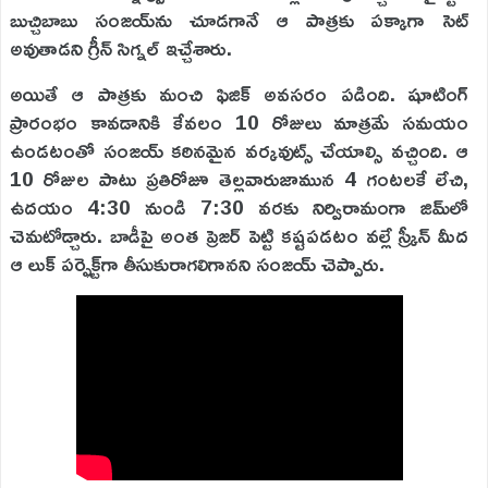
బుచ్చిబాబు సంజయ్‌ను చూడగానే ఆ పాత్రకు పక్కాగా సెట్
అవుతాడని గ్రీన్ సిగ్నల్ ఇచ్చేశారు.
అయితే ఆ పాత్రకు మంచి ఫిజిక్ అవసరం పడింది. షూటింగ్
ప్రారంభం కావడానికి కేవలం 10 రోజులు మాత్రమే సమయం
ఉండటంతో సంజయ్ కఠినమైన వర్కవుట్స్ చేయాల్సి వచ్చింది. ఆ
10 రోజుల పాటు ప్రతిరోజూ తెల్లవారుజామున 4 గంటలకే లేచి,
ఉదయం 4:30 నుండి 7:30 వరకు నిర్విరామంగా జిమ్‌లో
చెమటోడ్చారు. బాడీపై అంత ప్రెజర్ పెట్టి కష్టపడటం వల్లే స్క్రీన్ మీద
ఆ లుక్ పర్ఫెక్ట్‌గా తీసుకురాగలిగానని సంజయ్ చెప్పారు.