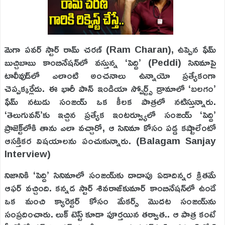
మెగా పవర్ స్టార్ రామ్ చరణ్ (Ram Charan), ఉప్పెన ఫేమ్
బుచ్చిబాబు కాంబినేషన్‌లో వస్తున్న ‘పెద్ది’ (Peddi) సినిమాపై
టాలీవుడ్‌లో ఎలాంటి అంచనాలు ఉన్నాయో ప్రత్యేకంగా
చెప్పక్కర్లేదు. ఈ భారీ పాన్ ఇండియా స్పోర్ట్స్ డ్రామాలో ‘బలగం’
ఫేమ్ నటుడు సంజయ్ ఒక కీలక పాత్రలో నటిస్తున్నారు.
‘తెలుగువన్’కు ఇచ్చిన ప్రత్యేక ఇంటర్వ్యూలో సంజయ్ ‘పెద్ది’
ప్రాజెక్ట్‌లోకి తాను ఎలా వచ్చారో, ఆ సినిమా కోసం పడ్డ కష్టాలేంటో
ఆసక్తికర విషయాలను పంచుకున్నారు. (Balagam Sanjay
Interview)
నిజానికి ‘పెద్ది’ సినిమాలో సంజయ్‌కు దాదాపు ఏడాదిన్నర క్రితమే
ఆఫర్ వచ్చింది. కన్నడ స్టార్ శివరాజ్‌కుమార్ కాంబినేషన్‌లో ఉండే
ఒక మంచి క్యారెక్టర్ కోసం మేకర్స్ మొదట సంజయ్‌ను
సంప్రదించారు. లుక్ టెస్ట్ కూడా పూర్తయిన తర్వాత.. ఆ పాత్ర కంటే