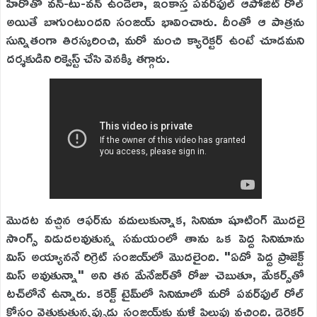
హీరోతో వన్-టు-వన్ ఉండేలా, ఇంకాస్త పవర్‌ఫుల్ ఆపోజిట్ రోల్
అయితే బాగుంటుందని సంజయ్ భావించారు. దీంతో ఆ పాత్రను
సున్నితంగా తిరస్కరించి, మరో మంచి క్యారెక్టర్ ఉంటే చూడమని
దర్శకుడిని రిక్వెస్ట్ చేసి వెనక్కి తగ్గారు.
మొదట వచ్చిన ఆఫర్‌ను వదులుకున్నాక, సినిమా షూటింగ్ మొదలై
సాంగ్స్ విడుదలవుతున్న సమయంలో తాను ఒక పెద్ద సినిమాను
మిస్ అయ్యాననే రిగ్రెట్ సంజయ్‌లో మొదలైంది. "ఏదో పెద్ద ప్రాజెక్ట్
మిస్ అవుతున్నా" అని తన మేనేజర్‌తో రోజు చెబుతూ, మేకర్స్‌తో
టచ్‌లోనే ఉన్నారు. కరెక్ట్ టైమ్‌లో సినిమాలో మరో పవర్‌ఫుల్ రోల్
కోసం వెతుకుతున్నప్పుడు సంజయ్‌కు మళ్లీ పిలుపు వచ్చింది. డైరెక్టర్