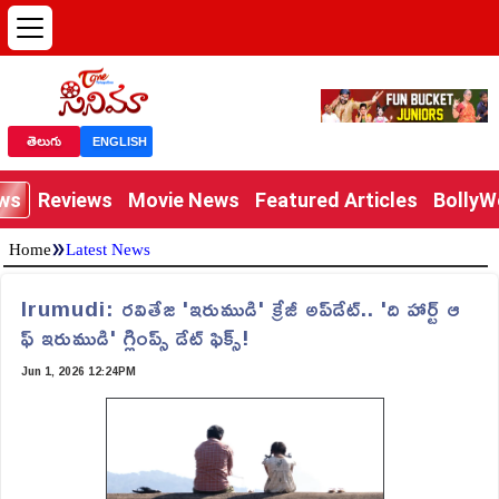
తెలుగు
ENGLISH
ews
Reviews
Movie News
Featured Articles
Bolly
»
Home
Latest News
Irumudi: రవితేజ 'ఇరుముడి' క్రేజీ అప్‌డేట్.. 'ది హార్ట్ ఆ
ఫ్ ఇరుముడి' గ్లింప్స్ డేట్ ఫిక్స్!
Jun 1, 2026 12:24PM