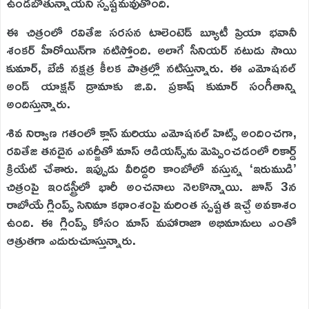
ఉండబోతున్నాయని స్పష్టమవుతోంది.
ఈ చిత్రంలో రవితేజ సరసన టాలెంటెడ్ బ్యూటీ ప్రియా భవానీ
శంకర్ హీరోయిన్‌గా నటిస్తోంది. అలాగే సీనియర్ నటుడు సాయి
కుమార్, బేబీ నక్షత్ర కీలక పాత్రల్లో నటిస్తున్నారు. ఈ ఎమోషనల్
అండ్ యాక్షన్ డ్రామాకు జి.వి. ప్రకాష్ కుమార్ సంగీతాన్ని
అందిస్తున్నారు.
శివ నిర్వాణ గతంలో క్లాస్ మరియు ఎమోషనల్ హిట్స్ అందించగా,
రవితేజ తనదైన ఎనర్జీతో మాస్ ఆడియన్స్‌ను మెప్పించడంలో రికార్డ్
క్రియేట్ చేశారు. ఇప్పుడు వీరిద్దరి కాంబోలో వస్తున్న ‘ఇరుముడి’
చిత్రంపై ఇండస్ట్రీలో భారీ అంచనాలు నెలకొన్నాయి. జూన్ 3న
రాబోయే గ్లింప్స్ సినిమా కథాంశంపై మరింత స్పష్టత ఇచ్చే అవకాశం
ఉంది. ఈ గ్లింప్స్ కోసం మాస్ మహారాజా అభిమానులు ఎంతో
ఆత్రుతగా ఎదురుచూస్తున్నారు.