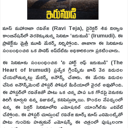
మాస్ మహారాజా రవితేజ (Ravi Teja), డైరెక్టర్ శివ నిర్వాణ
కాంబినేషన్‌లో తెరకెక్కుతున్న సినిమా ‘ఇరుముడి’ (Irumudi). ఈ
ప్రాజెక్ట్‌ను మైత్రీ మూవీ మేకర్స్ నిర్మిస్తోంది. తాజాగా ఈ సినిమాకు
సంబంధించిన ఒక సాలిడ్ అప్‌డేట్‌ను అధికారికంగా ప్రకటించారు.
ఈ సినిమాకు సంబంధించిన 'ది హార్ట్ ఆఫ్ ఇరుముడి' (The
Heart of Irumudi) ప్రత్యేక గ్లింప్స్‌ను జూన్ 3న విడుదల
చేయబోతున్నట్లు మేకర్స్ అనౌన్స్ చేశారు. ఈ మేరకు విడుదల
చేసిన అనౌన్స్‌మెంట్ పోస్టర్ సోషల్ మీడియాలో వైరల్ అవుతోంది.
ఈ పోస్టర్‌లో రవితేజతో పాటు ఒక చిన్న పాప ఒక గోడపై వెనుకకు
తిరిగి కూర్చుని ఉన్న విజువల్స్ కనిపిస్తున్నాయి. కొండల నేపథ్యంలో
ఉన్న ఈ పిక్చర్ సినిమాలోని ఎమోషనల్ యాంగిల్‌ను ఎలివేట్
చేస్తోంది. ఈ పోస్టర్ చూస్తుంటే రవితేజ మార్క్ మాస్ ఎలిమెంట్స్‌తో
పాటు గుండెకు హత్తుకునే ఎమోషన్స్ ఈ చిత్రంలో పుష్కలంగా