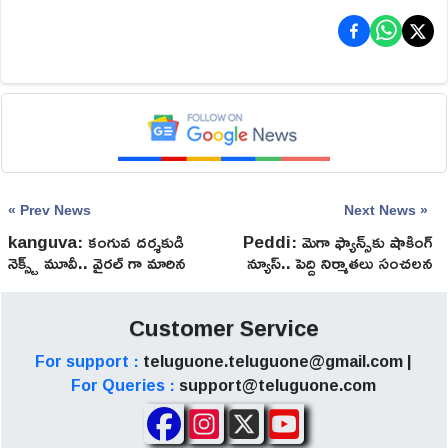
« Prev News
Next News »
kanguva: కంగువ దర్శకుడి
Peddi: మెగా ఫ్యాన్స్‌కు షాకింగ్
నెక్స్ట్ మూవీ.. వైరల్ గా మారిన
న్యూస్.. పెద్ది నిర్మాతలు సంచలన
అగ్ర హీరో
నిర్ణయం!
Customer Service
For support :
teluguone.teluguone@gmail.com |
For Queries :
support@teluguone.com