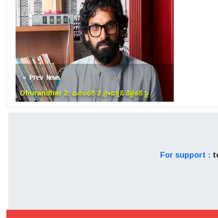
తిరిగే ఈ కథ ప్రేక్షకులను భావో
వ్యూహంతో పాటు యూకే, యూఎస్‌ఏ ద
పడబోయే ప్రీమియర్ షోలతోనే 'పెద
చరణ్ తో పాటు చిత్ర బృందం మొత్
« Prev News
Dhurandhar 2: ధురంధర్ 2 ప్రొడక్షన్ డిజైనర్ పై
లైంగిక వేధింపుల కేసు.. చేసింది ఎవరో తెలిస్తే షాక్
అవుతారు
For support :
t