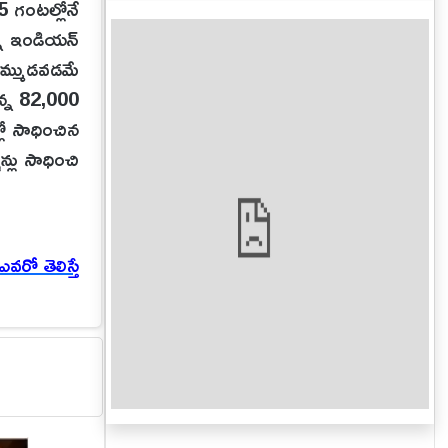
5 గంటల్లోనే
్న ఇండియన్
 అమ్ముడవడమే
ఉన్న 82,000
లో సాధించిన
న్లు సాధించి
రో తెలిస్తే
ఎ (U/A 16+)
వల విడుదలైన
ంలో సాగే ఒక
ిజయాల చుట్టూ