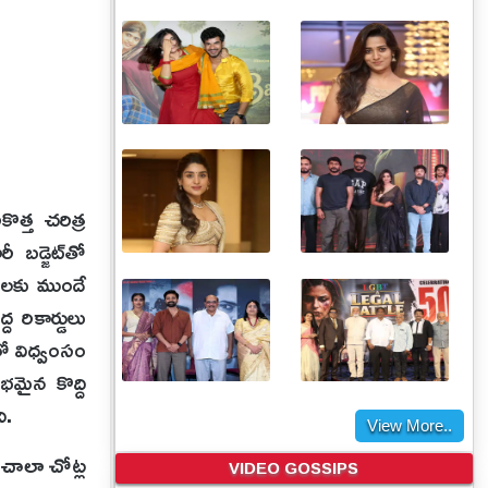
కొత్త చరిత్ర
 బడ్జెట్‌తో
ుదలకు ముందే
ద రికార్డులు
ో విధ్వంసం
భమైన కొద్ది
ి.
View More..
 చాలా చోట్ల
VIDEO GOSSIPS