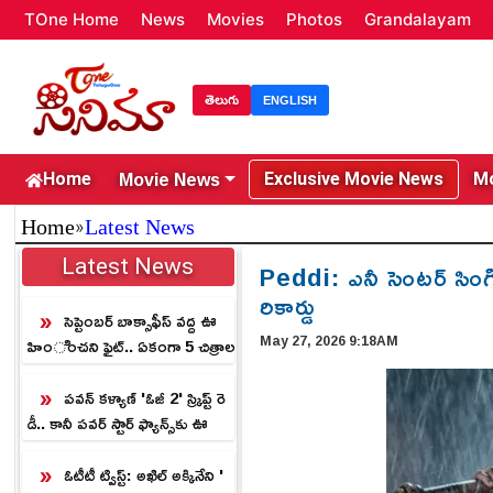
TOne Home
News
Movies
Photos
Grandalayam
తెలుగు
ENGLISH
Movie News
Home
Exclusive Movie News
Mo
»
Home
Latest News
Latest News
Peddi: ఎనీ సెంటర్ సింగి
రికార్డు
సెప్టెంబర్ బాక్సాఫీస్ వద్ద ఊ
May 27, 2026 9:18AM
హించని ఫైట్.. ఏకంగా 5 చిత్రాల
మధ్య బిగ్ క్లాష్!
పవన్ కళ్యాణ్ 'ఓజీ 2' స్క్రిప్ట్ రె
డీ.. కానీ పవర్ స్టార్ ఫ్యాన్స్‌కు ఊ
హించని ట్విస్ట్!
ఓటీటీ ట్విస్ట్: అఖిల్ అక్కినేని '