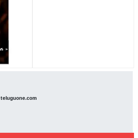
ఆన్ వీల్స్'
టే, జూన్ 3న
ిపిస్తోంది.
ws »
teluguone.com