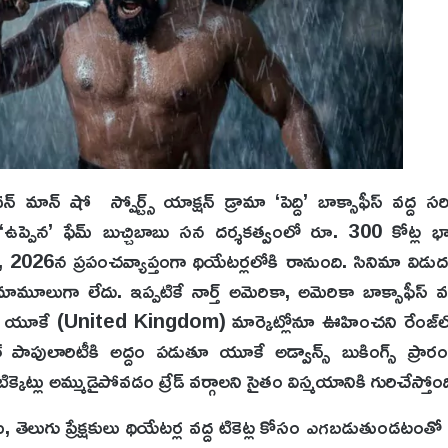
మాన్ షో స్పోర్ట్స్ యాక్షన్ డ్రామా ‘పెద్ది’ బాక్సాఫీస్ వద్ద సరి
 ‘ఉప్పెన’ ఫేమ్ బుచ్చిబాబు సన దర్శకత్వంలో రూ. 300 కోట్ల భారీ
4, 2026న ప్రపంచవ్యాప్తంగా థియేటర్లలోకి రానుంది. సినిమా విడ
రేజ్ మామూలుగా లేదు. ఇప్పటికే నార్త్ అమెరికా, అమెరికా బాక్సాఫీస్ వద్
జాగా యూకే (United Kingdom) మార్కెట్లోనూ ఊహించని రేంజ్‌ల
బల్ పాపులారిటీకి అద్దం పడుతూ యూకే అడ్వాన్స్ బుకింగ్స్ ప్రారం
్కెట్లు అమ్ముడైపోవడం ట్రేడ్ వర్గాలని సైతం విస్మయానికి గురిచేస్తోంద
ెలుగు ప్రేక్షకులు థియేటర్ల వద్ద టికెట్ల కోసం ఎగబడుతుండటంతో