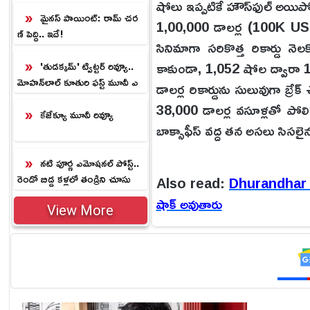
ల్‌.!
షోలు ఇప్పటికే హౌస్‌ఫుల్ అయిపో
మైనస్ పాయింట్: రామ్ చర
1,00,000 డాలర్ల (100K USD
ణ్ పెద్ది.. ఇదే!
సినిమాగా సరికొత్త రికార్డు న
కాకుండా, 1,052 షోల ద్వారా 1,
'తుడక్కమ్' ట్విట్టర్ రివ్యూ..
మోహన్‌లాల్ కూతురి ఫస్ట్ మూవీ ఎ
డాలర్ల రికార్డును సులువుగా బ్ర
లా ఉందంటే.?
38,000 డాలర్ల వసూళ్లతో పోలిస్తే,
కేజేక్యూ మూవీ రివ్యూ
బాక్సాఫీస్ వద్ద తన అసలు సిసలైన
నటి పూర్ణ ఎమోషనల్ పోస్ట్..
రెండో బిడ్డ కళ్లలో తండ్రిని చూసు
Also read:
Dhurandhar 2: ధు
కుంటూ భావోద్వేగం.!
షాక్ అవుతారు
View More
దాదాపు 3 గంటల 9 నిమిషాల (189
సర్టిఫికేట్ పొందిన ఈ చిత్రాన
‘హెల్లాళ్లాలో’, ‘మాస్ మాస్ మా
యువకుడి ప్రతిభ, క్రికెట్, కుస్తీ