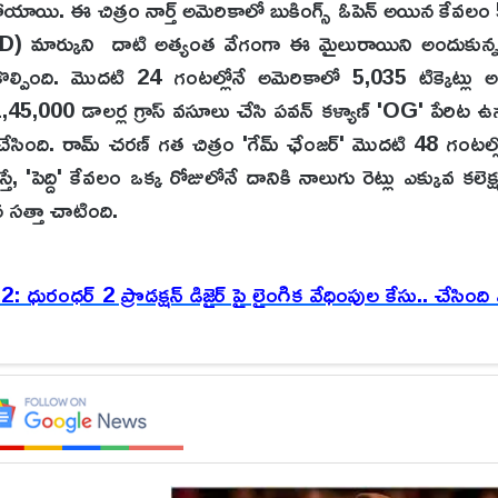
యాయి. ఈ చిత్రం నార్త్ అమెరికాలో బుకింగ్స్ ఓపెన్ అయిన కేవలం 
) మార్కుని దాటి అత్యంత వేగంగా ఈ మైలురాయిని అందుకున
ెలకొల్పింది. మొదటి 24 గంటల్లోనే అమెరికాలో 5,035 టిక్కెట్లు
45,000 డాలర్ల గ్రాస్ వసూలు చేసి పవన్ కళ్యాణ్ 'OG' పేరిట 
ేక్ చేసింది. రామ్ చరణ్ గత చిత్రం 'గేమ్ ఛేంజర్' మొదటి 48 గంటల్
 'పెద్ది' కేవలం ఒక్క రోజులోనే దానికి నాలుగు రెట్లు ఎక్కువ కలెక్ష
 సత్తా చాటింది.
రంధర్ 2 ప్రొడక్షన్ డిజైర్ పై లైంగిక వేధింపుల కేసు.. చేసింది ఎవ
 నిమిషాలు) సుదీర్ఘ రన్‌టైమ్‌తో సెన్సార్ బోర్డ్ నుండి యు/
ికి ఆస్కార్ విజేత ఏఆర్ రెహమాన్ సంగీతం అందిస్తున్నారు. ఇటీ
స్’ పాటలు సోషల్ మీడియాను షేక్ చేస్తున్నాయి. పల్లెటూరి నేపథ్య
, రన్నింగ్ వంటి క్రీడల్లో అతను ఎదుర్కొన్న సవాళ్లు, ఆపై సాధించిన వ