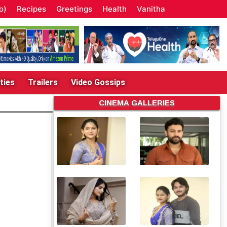
o)
Recipes
Greetings
Health
Vanitha
ties
Trailers
Video Gossips
CINEMA GALLERIES