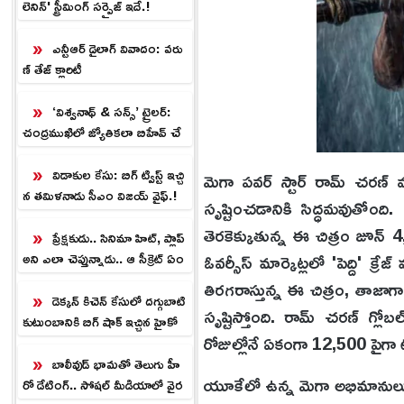
లెనిన్' స్ట్రీమింగ్ సర్ప్రైజ్ ఇదే.!
ఎన్టీఆర్ డైలాగ్ వివాదం: వరు
ణ్ తేజ్ క్లారిటీ
‘విశ్వనాథ్ & సన్స్’ ట్రైలర్:
చంద్రముఖిలో జ్యోతికలా బిహేవ్ చే
స్తున్నావ్.!
విడాకుల కేసు: బిగ్ ట్విస్ట్ ఇచ్చి
మెగా పవర్ స్టార్ రామ్ చరణ్ వన్ 
న తమిళనాడు సీఎం విజయ్ వైఫ్.!
సృష్టించడానికి సిద్ధమవుతోంది.
తెరకెక్కుతున్న ఈ చిత్రం జూన్ 
ప్రేక్షకుడు.. సినిమా హిట్, ప్లాప్
ఓవర్సీస్ మార్కెట్లలో 'పెద్ది' క్
అని ఎలా చెప్తున్నాడు.. ఆ సీక్రెట్ ఏం
టి!
తిరగరాస్తున్న ఈ చిత్రం, తా
డెక్కన్ కిచెన్ కేసులో దగ్గుబాటి
సృష్టిస్తోంది. రామ్ చరణ్ గ్లో
కుటుంబానికి బిగ్ షాక్ ఇచ్చిన హైకో
రోజుల్లోనే ఏకంగా 12,500 పైగా టిక
ర్టు.!
బాలీవుడ్ భామతో తెలుగు హీ
యూకేలో ఉన్న మెగా అభిమానులు, త
రో డేటింగ్.. సోష‌ల్ మీడియాలో వైర‌