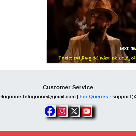
ద్వేగానికి గురిచేయడం ఖాయంగా కనిపిస్తోంది. సరికొత్త 'ప్రమోషన్ 
ేశాల్లో కనిపిస్తున్న ఈ అడ్వాన్స్ బుకింగ్స్ ట్రెండ్ చూస్తుం
్ది' బాక్సాఫీస్ వద్ద మిలియన్ డాలర్ల క్లబ్‌లో చేరడం ఖాయంగా కన
తం ప్రమోషన్స్ లో బిజీగా ఉంది.
Next Ne
Toxic: టాక్సిక్ కొత్త డేట్ ఇదేనా! సినీ సర్కిల్స్ లో
చక్కర్లు కొడుతున్న తాజా న్యూస్
Customer Service
eluguone.teluguone@gmail.com |
For Queries :
support@