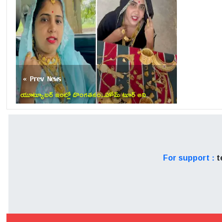
భాషల్లోనూ విడుదల కానుంది.
ప్రస్తుతం సోషల్ మీడియాలో ఈ వాయ
కోసం సమయం తీసుకోవడం మంచి
పోస్ట్‌పోన్‌మెంట్ గురించిన అధిక
« Prev News
యూట్యూబర్ ఇంట్లో దొంగతనం..హోమ్ టూర్ అని
నగలు చూపిస్తే, వచ్చి పట్టుకెళ్లారు
For support :
t