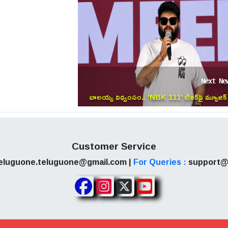
ిదా వార్తలపై నాని అభిమానులు కాస్త నిరాశ వ్యక్తం చేస్తున్నప్పటి
దేనని సినీ విశ్లేషకులు అభిప్రాయ పడుతున్నారు. అయితే
ారిక ప్రకటన చిత్ర యూనిట్ నుండి ఎప్పుడు వస్తుందో చూడాలి.
Next Ne
బాలయ్య విధ్వంసం.. 'NBK 111' టీజర్‌పై మ్యూజిక్
డైరెక్టర్ తమన్ సంచలన లీక్!
Customer Service
eluguone.teluguone@gmail.com |
For Queries :
support@