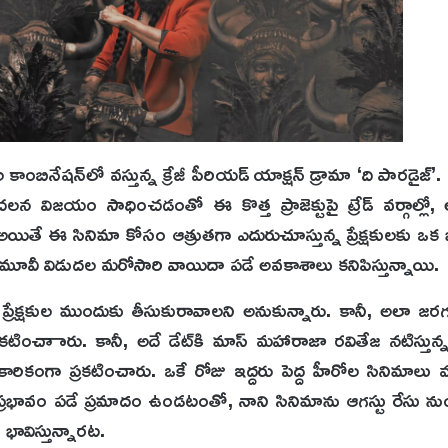
ెల కాంబినేషన్‌లో వస్తున్న క్రేజీ పీరియడ్ యాక్షన్ డ్రామా ‘ది పారడైజ్’
విజయం సాధించడంతో ఈ కొత్త ప్రాజెక్టుపై ట్రేడ్ వర్గాల్లో, 
ే ఈ సినిమా కోసం ఆత్రుతగా ఎదురుచూస్తున్న ప్రేక్షకులకు ఒక బ్
్ మూవీ విడుదల మరోసారి వాయిదా పడే అవకాశాలు కనిపిస్తున్నాయి.
ప్రేక్షకుల ముందుకు తీసుకురావాలని అనుకున్నారు. కానీ, అలా జరగల
ప్రకటించాారు. కానీ, అదే డేట్‌కి మాస్ మహారాజా రవితేజ నటిస్తున్
కారికంగా ప్రకటించారు. ఒకే రోజు ఇద్దరు పెద్ద హీరోల సినిమాలు వస్
ప్రభావం పడే ప్రమాదం ఉండటంతో, నాని సినిమాను ఆగస్టు రేసు నుం
భావిస్తున్నారట.