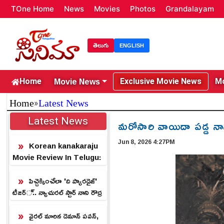
TOne Home
News
Movies
Photos
Grandalayam
తెలుగు
ENGLISH
Movie News
Home
Exclusive Movie News
Mo
»
Home
Latest News
Latest News
మరోసారి వాయిదా పడ్డ నాన
Jun 8, 2026 4:27PM
Korean kanakaraju
Movie Review In Telugu:
కొరియన్ కనకరాజు మూవీ రివ్యూ
పిచ్చెక్కించేలా 'ది ప్యారడైజ్'
టీజర్.. న్యాచురల్ స్టార్ నాని రౌద్ర
రూపం.!
వైరల్ మారిన డెమాన్ పవన్,