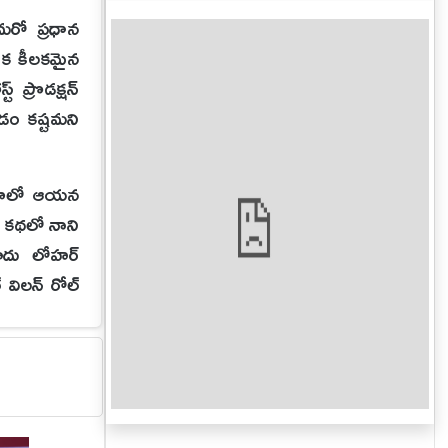
రో ప్రధాన
 ఒక కీలకమైన
 ప్రొడక్షన్
డం కష్టమని
ినిమాలో ఆయన
గే కథలో నాని
యాదు లోహర్
 విలన్ రోల్
సినిమా నుండి
ఘవ్ జుయాల్,
 అంతర్జాతీయ