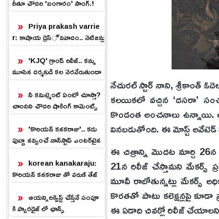
రీతూ చౌదరి 'బంగారం' సాంగ్.!
Priya prakash varrie
r: కాషాయ డ్రెస్ వివాదం.. నెటిజన్లు
ఫైర్
'KJQ' గ్రాండ్ రిలీజ్.. కన్ను
మూసిన దర్శకుడి కల నెరవేరుతుందా
నేచురల్ స్టార్ నాని, శ్రీకాంత్ ఓద
.?
నీ కమిట్మెంట్ ఏంటో చూస్తా?
కలయికలో వచ్చిన ‘దసరా’ సంచలన 
చాందిని చౌదరి షాకింగ్ కామెంట్స్
కొండంత అంచనాలు ఉన్నాయి. అయిత
వినబడుతోంది. ఈ మోస్ట్ అవేటెడ
'కొరియన్ కనకరాజు'.. కడు
పుబ్బా నవ్వించే నాన్‌స్టాప్ ఎంటర్‌టైన
ఈ చిత్రాన్ని మొదట మార్చి 26న 
ర్.!
korean kanakaraju:
21న రిలీజ్ చేస్తామని మేకర్స్ 
కొరియన్ కనకరాజు తో వరుణ్ తేజ్
మూవీ రాబోతున్నట్లు మేకర్స్ అధి
హిట్.. ప్లాప్ కాకుండా ఉండాలంటే
కొరతతో పాటు కలెక్షన్లపై కూడా 
ఇలా!
ఆయన్నిరిక్వెస్ట్ చేస్తేనే సంపూ
ఈ ఏడాది చివర్లో రిలీజ్ చేయాలని 
కి ప్యారడైజ్ లో ఛాన్స్