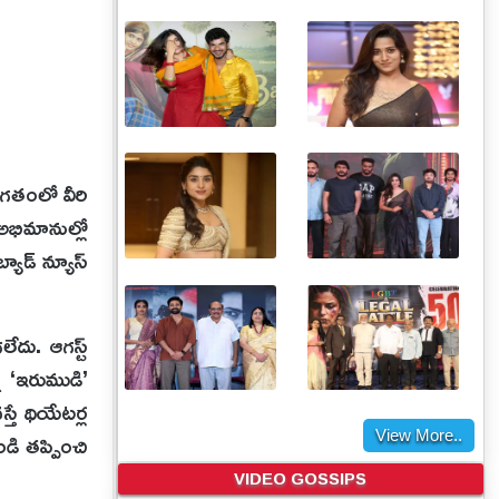
. గతంలో వీరి
అభిమానుల్లో
యాడ్ న్యూస్
ేదు. ఆగస్ట్
న ‘ఇరుముడి’
తే థియేటర్ల
డి తప్పించి
View More..
VIDEO GOSSIPS