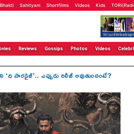
Bhakti
Sahityam
Shortfilms
Videos
Kids
TORi(Radi
vies
Reviews
Gossips
Photos
Videos
Celebri
ి ‘ది పారడైజ్’.. ఎప్పుడు రిలీజ్ అవుతుందంటే?