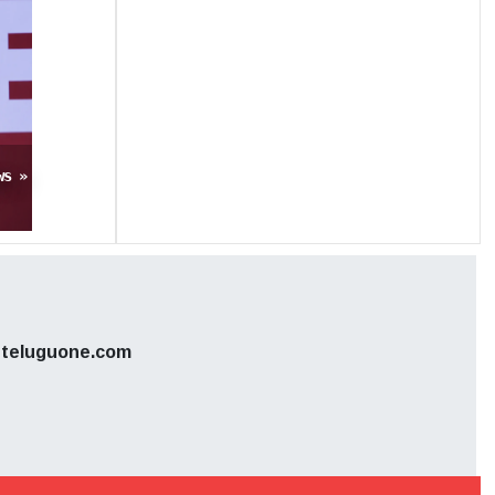
కీ, క్వాలిటీ
 ఈ రిలీజ్
ws »
teluguone.com