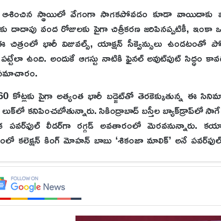
 ఆశించిన స్థాయిలో వేగంగా సాగకపోవడం కూడా వాయిదాకు మ
రకు దాదాపు వంద రోజులకు పైగా చిత్రీకరణ జరిపినప్పటికీ, ఇంకా
ిత్రంలో భారీ విజువల్స్, యాక్షన్ సీక్వెన్సులు ఉండటంతో పోస్ట్
లా ఉంది. అందుకే ఆగస్టు నాటికి ఫైనల్ అవుట్‌పుట్ సిద్ధం కావ
లు సమాచారం.
160 కోట్లకు పైగా అత్యంత భారీ బడ్జెట్‌తో తెరకెక్కుతున్న ఈ స
ుక్‌లో కనిపించబోతున్నారు. సికింద్రాబాద్ బస్తీల బ్యాక్‌డ్రాప్‌లో సా
 ఒక పవర్‌ఫుల్ లీడర్‌గా రగ్గడ్ అవతారంలో మెరవనున్నారు. క
ంలో కలెక్షన్ కింగ్ మోహన్ బాబు ‘శికంజా మాలిక్’ అనే పవర్‌ఫుల్
‌స్టార్ అనిరుధ్ రవిచందర్ సంగీతాన్ని అందిస్తున్నారు. ఇప్పటికే ఈ 
్ సింగిల్ సోషల్ మీడియాను షేక్ చేస్తోంది. బాలీవుడ్ నటుడు రా
్రల్లో నటిస్తున్న ఈ పాన్ ఇండియా ప్రాజెక్ట్ తెలుగుతో పాటు పలు