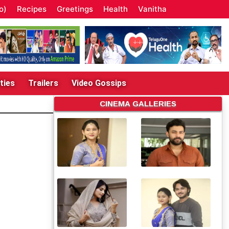
o)
Recipes
Greetings
Health
Vanitha
ties
Trailers
Video Gossips
CINEMA GALLERIES