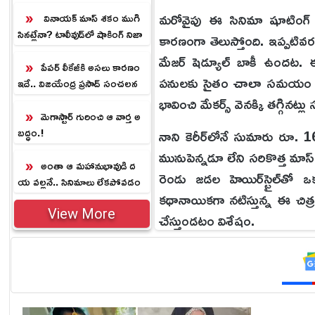
మరోవైపు ఈ సినిమా షూటింగ్
వినాయక్ మాస్ శకం ముగి
సినట్లేనా? టాలీవుడ్‌లో షాకింగ్ నిజా
కారణంగా తెలుస్తోంది. ఇప్పటివ
లు
మేజర్ షెడ్యూల్ బాకీ ఉందట. ఈ చ
పేపర్ లీకేజీకి అసలు కారణం
పనులకు సైతం చాలా సమయం పట్టే
ఇదే.. విజయేంద్ర ప్రసాద్ సంచలన
వ్యాఖ్యలు
భావించి మేకర్స్ వెనక్కి తగ్గినట్
మెగాస్టార్ గురించి ఆ వార్త అ
బద్ధం.!
నాని కెరీర్‌లోనే సుమారు రూ. 
మునుపెన్నడూ లేని సరికొత్త మాస్ ల
అంతా ఆ మహానుభావుడి ద
రెండు జడల హెయిర్‌స్టైల్‌తో
య వల్లనే.. సినిమాలు లేకపోవడం
కథానాయికగా నటిస్తున్న ఈ చిత్ర
పై సురేష్ కీలక వ్యాఖ్యలు
View More
చేస్తుండటం విశేషం.
ఈ ప్రతిష్టాత్మక చిత్రానికి రాక్
విడుదలైన ‘ఆయా షేర్’ అనే ఫస్ట
సంపూర్ణేష్ బాబు ఇతర ముఖ్య పాత