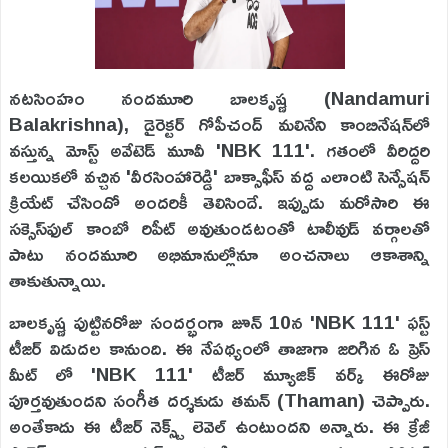
నటసింహం నందమూరి బాలకృష్ణ (Nandamuri
Balakrishna), డైరెక్టర్ గోపీచంద్ మలినేని కాంబినేషన్‌లో
వస్తున్న మోస్ట్ అవేటెడ్ మూవీ 'NBK 111'. గతంలో వీరిద్దరి
కలయికలో వచ్చిన 'వీరసింహారెడ్డి' బాక్సాఫీస్ వద్ద ఎలాంటి సెన్సేషన్
క్రియేట్ చేసిందో అందరికీ తెలిసిందే. ఇప్పుడు మరోసారి ఈ
సక్సెస్‌ఫుల్ కాంబో రిపీట్ అవుతుండటంతో టాలీవుడ్ వర్గాలతో
పాటు నందమూరి అభిమానుల్లోనూ అంచనాలు ఆకాశాన్ని
తాకుతున్నాయి.
బాలకృష్ణ పుట్టినరోజు సందర్భంగా జూన్ 10న 'NBK 111' ఫస్ట్
టీజర్ విడుదల కానుంది. ఈ నేపథ్యంలో తాజాగా జరిగిన ఓ ప్రెస్
మీట్ లో 'NBK 111' టీజర్ మ్యూజిక్ వర్క్ ఈరోజు
పూర్తవుతుందని సంగీత దర్శకుడు తమన్ (Thaman) చెప్పారు.
అంతేకాదు ఈ టీజర్ నెక్స్ట్ లెవెల్ ఉంటుందని అన్నారు. ఈ క్రేజీ