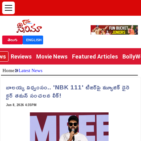
తెలుగు
ENGLISH
ews
Reviews
Movie News
Featured Articles
Bolly
»
Home
Latest News
బాలయ్య విధ్వంసం.. 'NBK 111' టీజర్‌పై మ్యూజిక్ డైరె
క్టర్ తమన్ సంచలన లీక్!
Jun 8, 2026 4:35PM