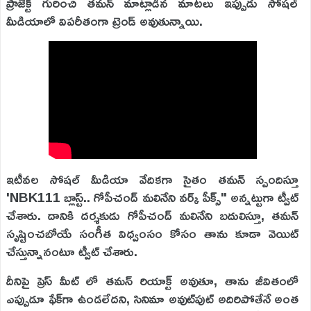
ప్రాజెక్ట్ గురించి తమన్ మాట్లాడిన మాటలు ఇప్పుడు సోషల్
మీడియాలో విపరీతంగా ట్రెండ్ అవుతున్నాయి.
ఇటీవల సోషల్ మీడియా వేదికగా సైతం తమన్ స్పందిస్తూ
'NBK111 బ్లాస్ట్.. గోపీచంద్ మలినేని వర్క్ పీక్స్" అన్నట్టుగా ట్వీట్
చేశారు. దానికి దర్శకుడు గోపీచంద్ మలినేని బదులిస్తూ, తమన్
సృష్టించబోయే సంగీత విధ్వంసం కోసం తాను కూడా వెయిట్
చేస్తున్నానంటూ ట్వీట్ చేశారు.
దీనిపై ప్రెస్ మీట్ లో తమన్ రియాక్ట్ అవుతూ, తాను జీవితంలో
ఎప్పుడూ ఫేక్‌గా ఉండలేదని, సినిమా అవుట్‌పుట్ అదిరిపోతేనే అంత