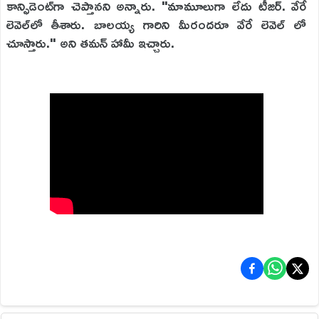
కాన్ఫిడెంట్‌గా చెప్తానని అన్నారు. "మామూలుగా లేదు టీజర్. వేరే
లెవెల్‌లో తీశారు. బాలయ్య గారిని మీరందరూ వేరే లెవెల్ లో
చూస్తారు." అని తమన్ హామీ ఇచ్చారు.