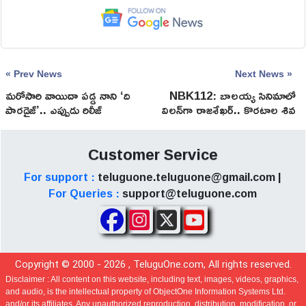
« Prev News
Next News »
మరోసారి వాయిదా పడ్డ నాని ‘ది
NBK112: బాలయ్య సినిమాలో
పారడైజ్’.. ఎప్పుడు రిలీజ్
విలన్‌గా రాజశేఖర్.. కొరటాల శివ
అవుతుందంటే?
ప్లాన్ మామూలుగా లేదుగా!
Customer Service
For support :
teluguone.teluguone@gmail.com |
For Queries :
support@teluguone.com
Copyright © 2000 -
2026
, TeluguOne.com, All rights reserved.
Disclaimer :
All content on this website, including text, images, videos, graphics,
and audio, is the intellectual property of ObjectOne Information Systems Ltd.
and/or its affiliates. Any unauthorized reproduction, distribution, modification, or