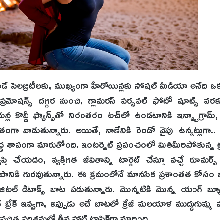
ే సెలబ్రిటీలకు, ముఖ్యంగా హీరోయిన్లకు సోషల్ మీడియా అనేది ఒ
్రమోషన్స్ దగ్గర నుంచి, గ్లామరస్ పర్సనల్ ఫోటో షూట్స్ వరకు
కొద్దీ ఫ్యాన్స్‌తో నిరంతరం టచ్‌లో ఉండటానికి ఇన్స్టాగ్రామ్,
తంగా వాడుతున్నారు. అయితే, నాణేనికి రెండో వైపు ఉన్నట్లుగా.
్ద శాపంగా మారుతోంది. ఇంటర్నెట్ ప్రపంచంలో మితిమీరిపోతున్న ట్రోల
ాప్తి చేయడం, వ్యక్తిగత జీవితాన్ని టార్గెట్ చేస్తూ వచ్చే రూమర్
పానికి గురవుతున్నారు. ఈ క్రమంలోనే మానసిక ప్రశాంతత కోసం 
ల్ డిటాక్స్ బాట పడుతున్నారు. మొన్నటికి మొన్న యంగ్ బ్
్రేక్ ఇవ్వగా, ఇప్పుడు అదే బాటలో క్రేజీ మలయాళ ముద్దుగుమ్మ
్ర పరిశ్రమలో తీవ్ర హాట్ టాపిక్‌గా మారింది.