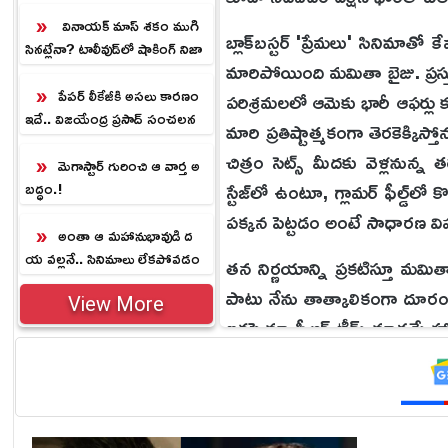
వినాయక్ మాస్ శకం ముగి
బ్లాక్‌బస్టర్ 'ప్రేమలు' సినిమాతో
సినట్లేనా? టాలీవుడ్‌లో షాకింగ్ నిజా
మారిపోయింది మమితా బైజు. ప్రస్తుత
లు
పేపర్ లీకేజీకి అసలు కారణం
పరిశ్రమలలో ఆమెకు భారీ ఆఫర్లు 
ఇదే.. విజయేంద్ర ప్రసాద్ సంచలన
మారి ప్రతిష్టాత్మకంగా తెరకెక్కిస
వ్యాఖ్యలు
చిత్రం సెట్స్ మీదకు వెళ్లనున్
మెగాస్టార్ గురించి ఆ వార్త అ
స్టేజ్‌లో ఉంటూ, గ్లామర్ ఫీల్డ్‌
బద్ధం.!
పక్కన పెట్టడం అంటే సాధారణ 
అంతా ఆ మహానుభావుడి ద
య వల్లనే.. సినిమాలు లేకపోవడం
తన నిర్ణయాన్ని ప్రకటిస్తూ మమిత
పై సురేష్ కీలక వ్యాఖ్యలు
పాటు నేను తాత్కాలికంగా దూరంగా
View More
ఇకపై మా పీఆర్ టీమ్ మాత్రమే హ్య
డిజిటల్ డిటాక్స్ వైపు వెళ్లడం
ఇండస్ట్రీ వర్గాల ప్రకారం పెరిగ
ప్రధాన కారణం అని భావిస్తున్నారు.