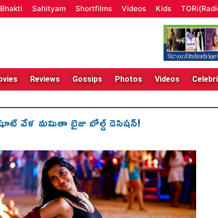
Bhakti
Sahityam
Shortfilms
Videos
Kids
TORi(Radi
vies
Reviews
Gossips
Photos
Videos
Celebri
షూట్ వేళ మమితా బైజు బోల్డ్ డెసిషన్!