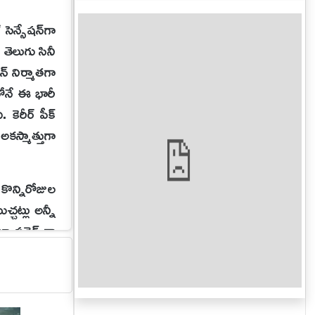
సెన్సేషన్‌గా
 తెలుగు సినీ
్ నిర్మాతగా
రలోనే ఈ భారీ
కెరీర్ పీక్
అకస్మాత్తుగా
కొన్నిరోజుల
చట్లు అన్నీ
లా సడెన్ గా
టలేదు. కానీ
ండటమే దీనికి