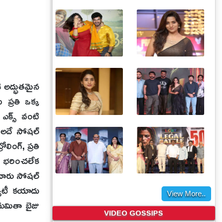
క అద్భుతమైన
 ప్రతి ఒక్క
 ఎక్స్ వంటి
. అదే సోషల్
ింగ్, ప్రతి
స్ భరించలేక
వారు సోషల్
యూటీ కయాదు
View More..
 మమితా బైజు
VIDEO GOSSIPS