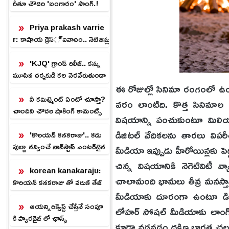
రీతూ చౌదరి 'బంగారం' సాంగ్.!
Priya prakash varrie
r: కాషాయ డ్రెస్ వివాదం.. నెటిజన్లు
ఫైర్
'KJQ' గ్రాండ్ రిలీజ్.. కన్ను
మూసిన దర్శకుడి కల నెరవేరుతుందా
ఈ రోజుల్లో సినిమా రంగంలో ఉండ
.?
నీ కమిట్మెంట్ ఏంటో చూస్తా?
వరం లాంటిది. కొత్త సినిమాల ప
చాందిని చౌదరి షాకింగ్ కామెంట్స్
విషయాన్ని పంచుకుంటూ మిలియన్ల 
డిజిటల్ వేదికలను తారలు విపరీ
'కొరియన్ కనకరాజు'.. కడు
పుబ్బా నవ్వించే నాన్‌స్టాప్ ఎంటర్‌టైన
మీడియా ఇప్పుడు హీరోయిన్లకు పెద
ర్.!
చిన్న విషయానికి నెగెటివిటీ వ్య
korean kanakaraju:
చాలామంది భామలు తీవ్ర మనస్తా
కొరియన్ కనకరాజు తో వరుణ్ తేజ్
మీడియాకు దూరంగా ఉంటూ డిజిట
హిట్.. ప్లాప్ కాకుండా ఉండాలంటే
ఇలా!
ఆయన్నిరిక్వెస్ట్ చేస్తేనే సంపూ
లోహర్ సోషల్ మీడియాకు లాంగ్ బ
కి ప్యారడైజ్ లో ఛాన్స్
కూడా నడవడం దక్షిణ భారత చలనచిత