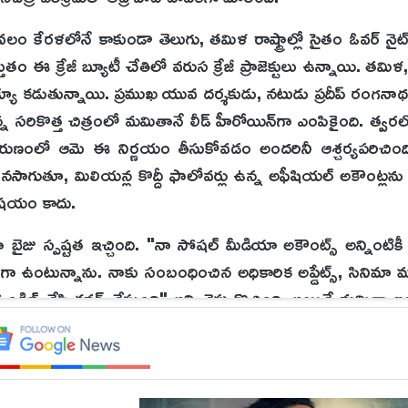
 కేవలం కేరళలోనే కాకుండా తెలుగు, తమిళ రాష్ట్రాల్లో సైతం ఓవర్ నైట్ 
ం ఈ క్రేజీ బ్యూటీ చేతిలో వరుస క్రేజీ ప్రాజెక్టులు ఉన్నాయి. తమిళ,
క్యూ కడుతున్నాయి. ప్రముఖ యువ దర్శకుడు, నటుడు ప్రదీప్ రంగనాథన
్తోన్న సరికొత్త చిత్రంలో మమితానే లీడ్ హీరోయిన్‌గా ఎంపికైంది. త్వ
న తరుణంలో ఆమె ఈ నిర్ణయం తీసుకోవడం అందరినీ ఆశ్చర్యపరిచింది. 
లో కొనసాగుతూ, మిలియన్ల కొద్దీ ఫాలోవర్లు ఉన్న అఫీషియల్ అకౌంట్లను 
విషయం కాదు.
ా బైజు స్పష్టత ఇచ్చింది. "నా సోషల్ మీడియా అకౌంట్స్ అన్నింటికీ 
 ఉంటున్నాను. నాకు సంబంధించిన అధికారిక అప్డేట్స్, సినిమా ముచ్
ాండిల్ చేసి కవర్ చేస్తుంది" అని చెప్పుకొచ్చింది. అయితే మమితా ఇ
 వెనుక అసలు రీజన్ ఏంటి అనేది మాత్రం ఆమె అధికారికంగా బయటపెట్
ిపోతున్న వర్క్ ప్రెజర్, సోషల్ మీడియా నెగెటివిటీ నుంచి దూరంగా ఉ