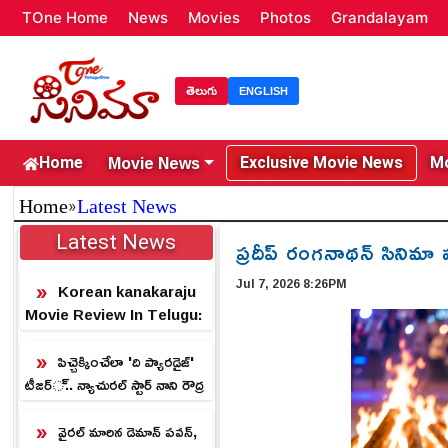
TOne Home
News
Movies
Photos
Grandalayam
తెలుగు
ENGLISH
Movie News
Home
Exclusive Movie News
Mo
»
Home
Latest News
Latest News
ప్రదీప్ రంగనాథన్ సినిమా 
Jul 7, 2026 8:26PM
Korean kanakaraju
Movie Review In Telugu:
కొరియన్ కనకరాజు మూవీ రివ్యూ
పిచ్చెక్కించేలా 'ది ప్యారడైజ్'
టీజర్.. న్యాచురల్ స్టార్ నాని రౌద్ర
రూపం.!
వైరల్ మారిన డెమాన్ పవన్,