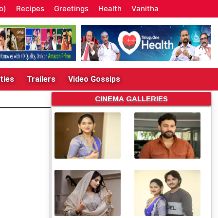
o)
Recipes
Greetings
Health
Vanitha
ties
Trailers
Video Gossips
CINEMA GALLERIES