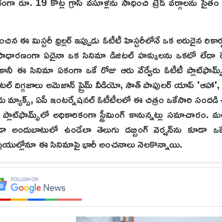
కంగా రూ. 19 కోట్ల గ్రాస్ వసూళ్లను సాధించి ట్రేడ్ వర్గాలను సైతం
 ఈ మిస్టరీ థ్రిల్లర్ ఇప్పుడు ఓటీటీ హిస్టరీలోనే ఒక అరుదైన రికార్
ోంది. సాధారణంగా ఏదైనా ఒక సినిమా డిజిటల్ హక్కులను ఒకటో లేదా 
కానీ ఈ సినిమా ఏకంగా ఒకే రోజు ఆరు వేర్వేరు ఓటీటీ ప్లాట్‌ఫామ్స్‌లో
ల్ దిగ్గజాలు అమెజాన్ ప్రైమ్ వీడియో, సౌత్ పాపులర్ యాప్ 'ఆహా', 
నోరమ మ్యాక్స్, ఏపీ ఇంటర్నేషనల్ ఓటీటీలలో ఈ చిత్రం ఒకేసారి సందడ
్లాట్‌ఫామ్స్‌లో అధికారికంగా స్ట్రీమింగ్ కానున్నట్లు సమాచార
ా అందుబాటులో ఉండేలా తెలుగు డబ్బింగ్ వెర్షన్‌ను కూడా ఒకేస
్రియుల్లోనూ ఈ సినిమాపై భారీ అంచనాలు నెలకొన్నాయి.
తే, ప్రతి ఒక్కరినీ ఆలోచింపజేసేలా, వెన్నులో వణుకు పుట్టించే
డాక్టర్ ఒక ప్రముఖ కార్పొరేట్ హాస్పిటల్‌లో పని చేస్తుంటాడు. అంత
 పనిచేస్తోన్న హాస్పిటల్‌లో ఒకే రకమైన వింత లక్షణాలతో కొందర
మానాస్పద మరణాల వెనక ఏదో పెద్ద కుట్ర ఉందనే విషయాన్ని డాక్ట