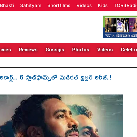
Bhakti
Sahityam
Shortfilms
Videos
Kids
TORi(Radi
vies
Reviews
Gossips
Photos
Videos
Celebri
్డ్.. 6 ప్లాట్‌ఫామ్స్‌లో మెడిక‌ల్ థ్రిల్ల‌ర్ రిలీజ్‌.!