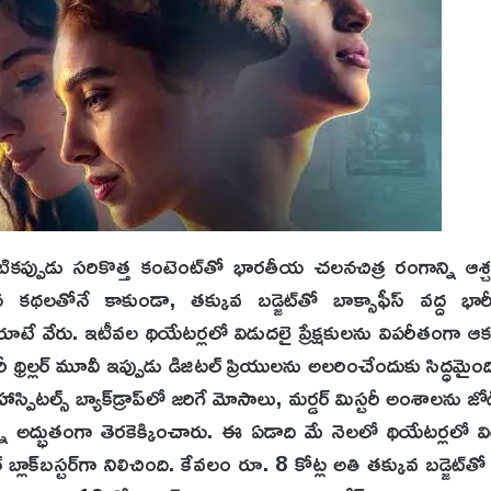
కప్పుడు సరికొత్త కంటెంట్‌తో భారతీయ చలనచిత్ర రంగాన్ని ఆశ్చర
కథలతోనే కాకుండా, తక్కువ బడ్జెట్‌తో బాక్సాఫీస్ వద్ద భార
ూటే వేరు. ఇటీవల థియేటర్లలో విడుదలై ప్రేక్షకులను విపరీతంగా ఆకట
థ్రిల్లర్ మూవీ ఇప్పుడు డిజిటల్ ప్రియులను అలరించేందుకు సిద్ధమైం
స్పిటల్స్ బ్యాక్‌డ్రాప్‌లో జరిగే మోసాలు, మర్డర్ మిస్టరీ అంశాలను జోడి
ని అద్భుతంగా తెరకెక్కించారు. ఈ ఏడాది మే నెలలో థియేటర్లలో
 బ్లాక్‌బస్టర్‌గా నిలిచింది. కేవలం రూ. 8 కోట్ల అతి తక్కువ బడ్జెట్