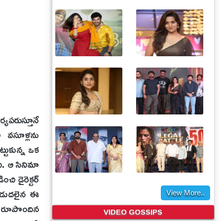
్యపరుస్తూనే
ీ వసూళ్లను
్టుకున్న ఒక
ది. ఆ సినిమా
ంచి డైరెక్టర్
 విడుదలైన ఈ
View More..
‌తో రూపొందిన
VIDEO GOSSIPS