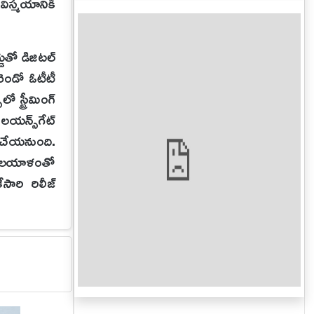
 విస్మయానికి
డుతో డిజిటల్
రెండో ఓటీటీ
 స్ట్రీమింగ్
లయన్స్‌గేట్
ి చేయనుంది.
ం. మలయాళంతో
ారి రిలీజ్
లా ఉంటుంది.
ా సజావుగానే
ు పేషెంట్లు
ర్ ప్రకాష్