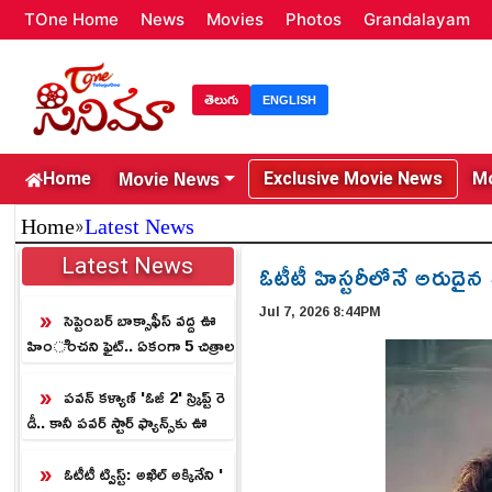
TOne Home
News
Movies
Photos
Grandalayam
తెలుగు
ENGLISH
Movie News
Home
Exclusive Movie News
Mo
»
Home
Latest News
Latest News
ఓటీటీ హిస్టరీలోనే అరుదైన రికార
Jul 7, 2026 8:44PM
సెప్టెంబర్ బాక్సాఫీస్ వద్ద ఊ
హించని ఫైట్.. ఏకంగా 5 చిత్రాల
మధ్య బిగ్ క్లాష్!
పవన్ కళ్యాణ్ 'ఓజీ 2' స్క్రిప్ట్ రె
డీ.. కానీ పవర్ స్టార్ ఫ్యాన్స్‌కు ఊ
హించని ట్విస్ట్!
ఓటీటీ ట్విస్ట్: అఖిల్ అక్కినేని '