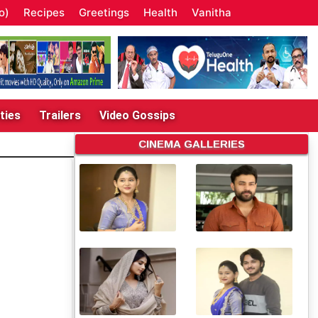
o)
Recipes
Greetings
Health
Vanitha
ties
Trailers
Video Gossips
CINEMA GALLERIES