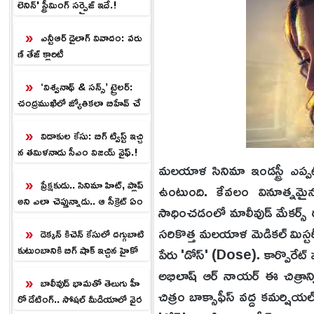
లెనిన్' స్ట్రీమింగ్ సర్ప్రైజ్ ఇదే.!
ఎన్టీఆర్ డైలాగ్ వివాదం: వరు
ణ్ తేజ్ క్లారిటీ
‘విశ్వనాథ్ & సన్స్’ ట్రైలర్:
చంద్రముఖిలో జ్యోతికలా బిహేవ్ చే
స్తున్నావ్.!
విడాకుల కేసు: బిగ్ ట్విస్ట్ ఇచ్చి
న తమిళనాడు సీఎం విజయ్ వైఫ్.!
మలయాళ సినిమా ఇండస్ట్రీ ఎప్పటి
ప్రేక్షకుడు.. సినిమా హిట్, ప్లాప్
ఉంటుంది. కేవలం వినూత్నమైన 
అని ఎలా చెప్తున్నాడు.. ఆ సీక్రెట్ ఏం
సాధించడంలో మాలీవుడ్ మేకర్స్ ర
టి!
సరికొత్త మలయాళ మెడికల్ మిస్టరీ 
డెక్కన్ కిచెన్ కేసులో దగ్గుబాటి
కుటుంబానికి బిగ్ షాక్ ఇచ్చిన హైకో
పేరు 'డోస్' (Dose). కార్పొరేట్ హా
ర్టు.!
అభిలాష్ ఆర్ నాయర్ ఈ చిత్రాన్
బాలీవుడ్ భామతో తెలుగు హీ
చిత్రం బాక్సాఫీస్ వద్ద కమర్షియల్
రో డేటింగ్.. సోష‌ల్ మీడియాలో వైర‌