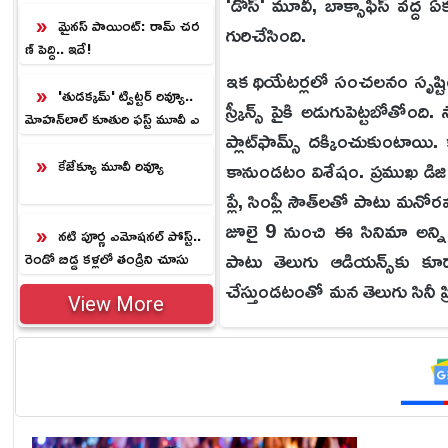
'డోస్' మూవీ, బాక్సాఫీస్ వద్ద ఏ
ల్‌.!
మైనస్ పాయింట్: రామ్ చర
గురిచేసింది.
ణ్ పెద్ది.. ఇదే!
ఇక థియేటర్లలో సంచలనం సృష్టించిన
'తుడక్కమ్' ట్విట్టర్ రివ్యూ..
స్క్రీన్స్ పైకి అడుగుపెట్టబోత
మోహన్‌లాల్ కూతురి ఫస్ట్ మూవీ ఎ
ప్లాట్‌ఫామ్స్ దక్కించుకుంటాయి. 
లా ఉందంటే.?
కేజేక్యూ మూవీ రివ్యూ
కానుండటం విశేషం. ప్రముఖ డిజిట
ప్లే, సింప్లీ సౌత్‌లతో పాటు మ
జూలై 9 నుంచి ఈ సినిమా అన్ని ప
నటి పూర్ణ ఎమోషనల్ పోస్ట్..
పాటు తెలుగు ఆడియన్స్‌కు కూడ
రెండో బిడ్డ కళ్లలో తండ్రిని చూసు
కుంటూ భావోద్వేగం.!
చేస్తుండటంతో మన తెలుగు సినీ ప
View More
ఈ సినిమా కథాంశం విషయానికి వస్
ప్రకాష్ అనే ఒక నిబద్ధత గల యువ 
సాగుతుందనుకున్న సమయంలో, అతను
వరుసగా మరణిస్తుంటారు. ఈ అను