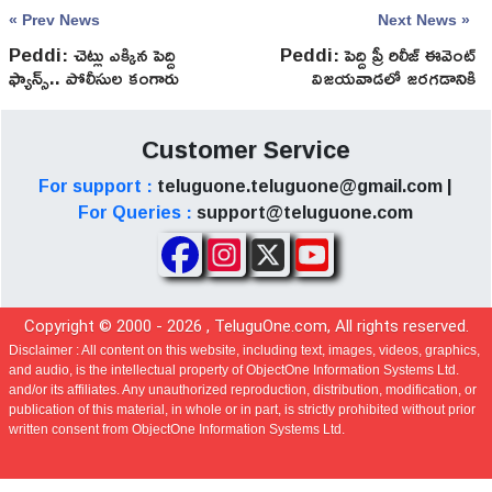
« Prev News
Next News »
Peddi: చెట్లు ఎక్కిన పెద్ది
Peddi: పెద్ది ప్రీ రిలీజ్ ఈవెంట్
ఫ్యాన్స్.. పోలీసుల కంగారు
విజయవాడలో జరగడానికి
సూత్రధారి ఇతనే
Customer Service
For support :
teluguone.teluguone@gmail.com |
For Queries :
support@teluguone.com
Copyright © 2000 -
2026
, TeluguOne.com, All rights reserved.
Disclaimer :
All content on this website, including text, images, videos, graphics,
and audio, is the intellectual property of ObjectOne Information Systems Ltd.
and/or its affiliates. Any unauthorized reproduction, distribution, modification, or
publication of this material, in whole or in part, is strictly prohibited without prior
written consent from ObjectOne Information Systems Ltd.