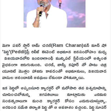
మెగా పవర్ స్టార్ రామ్ చరణ్(Ram Charan)వన్ మాన్ షో
'పెద్ది'(Peddi)ప్రీ రిలీజ్ ఈవెంట్ అభిమాన జనసందోహం మధ్య
విజయవాడలోని ఇందిరాగాంధీ మున్సిపల్ స్టేడియంలో అత్యంత
వైభవంగా జరుగుతుంది. చరణ్, జాన్వీ కపూర్ తో పాటు చిత్ర
యూనిట్ మొత్తం హాజరు కావడంతో అభిమానులు, విజయవాడ
వాసుల ఆనందానికి అవధులు లేకుండా పోతున్నాయి.
ఇక పెద్దిలో అప్పలసూరి క్యారక్టర్ లో మరోసారి తన విశ్వరూపాన్ని
చూపించబోతున్న జగపతిబాబు మాట్లాడుతు ఎనిమిది
సంవత్సరాలుగా మంచి క్యారక్టర్ కోసం ఎదురుచూస్తున్నా.
అరవింద సమేత తర్వాత పెద్ది తో ఆ అవకాశం వచ్చింది. పెద్ది సూపర్