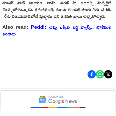
డూపర్ హిట్ ఖాయం. రామ్ చరణ్ మీ అందర్నీ మెస్మరైజ్
చెయ్యబోతున్నాడు. క్రమశిక్షణకి, మంచి తనానికి మారు పేరు చరణ్.
నేను విజయవాడలోనే పుట్టాను అని జగపతి బాబు చెప్పుకొచ్చాడు.
Also read:
Peddi: చెట్లు ఎక్కిన పెద్ది ఫ్యాన్స్.. పోలీసుల
కంగారు