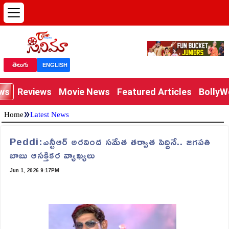
తెలుగు
ENGLISH
ews
Reviews
Movie News
Featured Articles
Bolly
»
Home
Latest News
Peddi:ఎన్టీఆర్ అరవింద సమేత తర్వాత పెద్దినే.. జగపతి
బాబు ఆసక్తికర వ్యాఖ్యలు
Jun 1, 2026 9:17PM