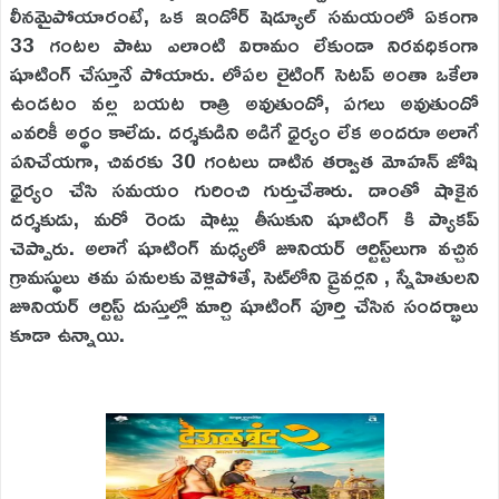
లీనమైపోయారంటే, ఒక ఇండోర్ షెడ్యూల్ సమయంలో ఏకంగా
33 గంటల పాటు ఎలాంటి విరామం లేకుండా నిరవధికంగా
షూటింగ్ చేస్తూనే పోయారు. లోపల లైటింగ్ సెటప్ అంతా ఒకేలా
ఉండటం వల్ల బయట రాత్రి అవుతుందో, పగలు అవుతుందో
ఎవరికీ అర్థం కాలేదు. దర్శకుడిని అడిగే ధైర్యం లేక అందరూ అలాగే
పనిచేయగా, చివరకు 30 గంటలు దాటిన తర్వాత మోహన్ జోషి
ధైర్యం చేసి సమయం గురించి గుర్తుచేశారు. దాంతో షాకైన
దర్శకుడు, మరో రెండు షాట్లు తీసుకుని షూటింగ్‌ కి ప్యాకప్
చెప్పారు. అలాగే షూటింగ్ మధ్యలో జూనియర్ ఆర్టిస్ట్‌లుగా వచ్చిన
గ్రామస్థులు తమ పనులకు వెళ్లిపోతే, సెట్‌లోని డ్రైవర్లని , స్నేహితులని
జూనియర్ ఆర్టిస్ట్ దుస్తుల్లో మార్చి షూటింగ్ పూర్తి చేసిన సందర్భాలు
కూడా ఉన్నాయి.