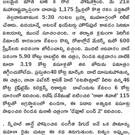
బలమైన మౌత్ టాక్ కీ రోల్ పోషిస్తోంది. మే 21న
మహారాష్ట్రవ్యాప్తంగా దాదాపు 1,175 స్క్రీన్లలో కొత్త రకం పద్దతిలో
తెల్లవారుజామున 5:30 గంటల బ్రహ్మ ముహూర్తంలో రిలీజ్
చేశారు. ఉదయాన్నే ఆటలకే థియేటర్లు హౌస్‌ఫుల్ కావడం సినిమా
విజయాన్ని ముందే సూచించింది. ఆ తర్వాత క్రమంగా పెరిగిన
డిమాండ్ కారణంగా కేవలం కొన్ని రోజుల్లోనే మేకర్స్ మరో 600
స్క్రీన్‌లని అదనంగా జోడించాల్సి వచ్చింది. మొదటి ఆదివారం నాడే
ఏకంగా 5.90 కోట్లు రాబట్టిన ఈ చిత్రం, రెండవ శుక్రవారం నాటికి
కూడా 3.19 కోట్ల వసూళ్లతో తన జోరును ఏమాత్రం
తగ్గించుకోలేదు. ప్రస్తుతం40 కోట్ల మార్క్‌ని దాటి దూసుకుపోతున్న
ఈ చిత్రం, నానా పటేకర్ క్లాసిక్ హిట్ 'నటసామ్రాట్' పేరిట ఉన్న46
కోట్ల లైఫ్‌టైమ్ కలెక్షన్స్ రికార్డుని దాటేందుకు కేవలం 6 కోట్ల
దూరంలో నిలిచింది. రితేష్ దేశ్‌ముఖ్ నటించిన 'రాజా శివాజీ' 115
కోట్లతో అగ్రస్థానంలో ఉండగా, ఈ ఏడాది అత్యధిక వసూళ్లు
సాధించిన రెండవ మరాఠీ చిత్రంగా 'దేవూల్ బంద్ 2' నిలిచింది.
. స్నేహల్ తార్డే పోషించిన సంగీత పేగుడే అనే ఒక సామాన్య
మహిళా రైతు చుట్టూ ఈ కథ తిరుగుతుంది. నిత్యం అప్పులు,