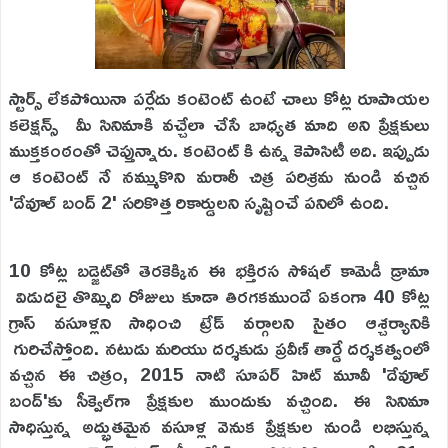
స్టార్స్ లేకపోయినా పర్లేదు కంటెంట్ ఉంటే చాలు కోట్ల రూపాయల
కలెక్షన్స్ మీ సినిమాకి వచ్చేలా చేసే బాధ్యత మాది అని ప్రేక్షకులు
ముక్తకంఠంతో చెప్తున్నారు. కంటెంట్ కి ఉన్న కెపాసిటీ అది. ఇప్పుడు
ఆ కంటెంట్ నే నమ్ముకొని మరాఠీ చిత్ర పరిశ్రమ నుండి వచ్చిన
'దేవూల్ బంద్ 2' సరికొత్త రికార్డులని సృష్టించే పనిలో ఉంది.
10 కోట్ల బడ్జెట్‌తో తెరకెక్కిన ఈ భక్తిరస సోషల్ కామెడీ డ్రామా
విడుదలై తొమ్మిది రోజులు కూడా తిరగకముందే ఏకంగా 40 కోట్ల
గ్రాస్ వసూళ్లని సాధించి ట్రేడ్ వర్గాలని సైతం ఆశ్చర్యానికి
గురిచేస్తోంది. నటుడు మరియు దర్శకుడు ప్రవీణ్ తార్డే దర్శకత్వంలో
వచ్చిన ఈ చిత్రం, 2015 నాటి సూపర్ హిట్ మూవీ 'దేవూల్
బంద్'కు సీక్వెల్‌గా ప్రేక్షకుల ముందుకు వచ్చింది. ఈ సినిమా
సాధిస్తున్న అద్భుతమైన వసూళ్ల వెనుక ప్రేక్షకుల నుండి లభిస్తున్న