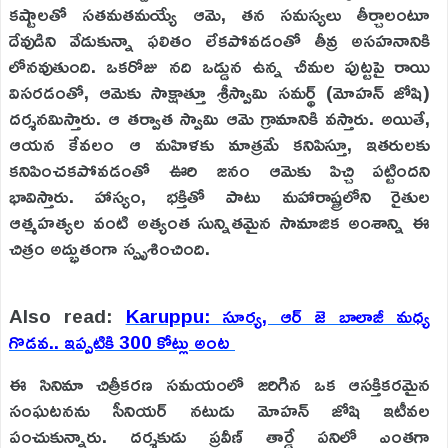
కష్టాలతో సతమతమయ్యే ఆమె, తన సమస్యలు తీర్చాలంటూ
దేవుడిని వేడుకున్నా ఫలితం లేకపోవడంతో తీవ్ర అసహనానికి
లోనవుతుంది. ఒకరోజు నది ఒడ్డున ఉన్న చీమల పుట్టపై రాయి
విసరడంతో, ఆమెకు సాక్షాత్తూ శ్రీస్వామి సమర్థ్ (మోహన్ జోషి)
దర్శనమిస్తారు. ఆ తర్వాత స్వామి ఆమె గ్రామానికి వస్తారు. అయితే,
ఆయన కేవలం ఆ మహిళకు మాత్రమే కనిపిస్తూ, ఇతరులకు
కనిపించకపోవడంతో ఊరి జనం ఆమెకు పిచ్చి పట్టిందని
భావిస్తారు. హాస్యం, భక్తితో పాటు మహారాష్ట్రలోని రైతుల
ఆత్మహత్యల వంటి అత్యంత సున్నితమైన సామాజిక అంశాన్ని ఈ
చిత్రం అద్భుతంగా స్పృశించింది.
Also read:
Karuppu: సూర్య, ఆర్ జె బాలాజీ మధ్య
గొడవ.. ఇప్పటికి 300 కోట్లు అంట
ఈ సినిమా చిత్రీకరణ సమయంలో జరిగిన ఒక ఆసక్తికరమైన
సంఘటనను సీనియర్ నటుడు మోహన్ జోషి ఇటీవల
పంచుకున్నారు. దర్శకుడు ప్రవీణ్ తార్డే పనిలో ఎంతగా