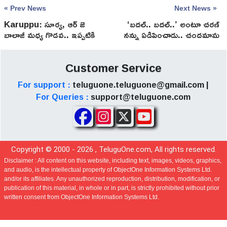
« Prev News
Next News »
Karuppu: సూర్య, ఆర్ జె
‘బదల్.. బదల్..’ అంటూ చరణ్
బాలాజీ మధ్య గొడవ.. ఇప్పటికి
నన్ను ఏడిపించాడు.. చందమామ
300 కోట్లు అంట
మెమరీస్!
Customer Service
For support :
teluguone.teluguone@gmail.com |
For Queries :
support@teluguone.com
Copyright © 2000 -
2026
, TeluguOne.com, All rights reserved.
Disclaimer :
All content on this website, including text, images, videos, graphics,
and audio, is the intellectual property of ObjectOne Information Systems Ltd.
and/or its affiliates. Any unauthorized reproduction, distribution, modification, or
publication of this material, in whole or in part, is strictly prohibited without prior
written consent from ObjectOne Information Systems Ltd.