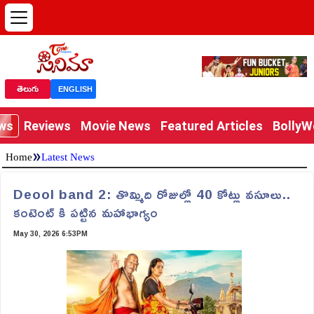
తెలుగు
ENGLISH
ews
Reviews
Movie News
Featured Articles
Bolly
»
Home
Latest News
Deool band 2: తొమ్మిది రోజుల్లో 40 కోట్లు వసూలు..
కంటెంట్ కి పట్టిన మహాభాగ్యం
May 30, 2026 6:53PM