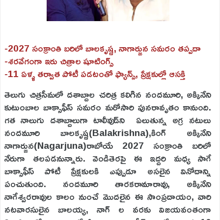
-2027 సంక్రాంతి బరిలో బాలకృష్ణ, నాగార్జున సమరం తప్పదా
-శరవేగంగా ఇరు చిత్రాల షూటింగ్స్
-11 ఏళ్ళ తర్వాత పోటీ పడటంతో ఫ్యాన్స్, ప్రేక్షకుల్లో ఆసక్తి
తెలుగు చిత్రసీమలో దశాబ్దాల చరిత్ర కలిగిన నందమూరి, అక్కినేని
కుటుంబాల బాక్సాఫీస్ సమరం మరోసారి పునరావృతం కానుంది.
గత నాలుగు దశాబ్దాలుగా టాలీవుడ్‌ని ఏలుతున్న అగ్ర నటులు
నందమూరి బాలకృష్ణ(Balakrishna),కింగ్ అక్కినేని
నాగార్జున(Nagarjuna)రాబోయే 2027 సంక్రాంతి బరిలో
నేరుగా తలపడనున్నారు. వెండితెరపై ఈ ఇద్దరి మధ్య సాగే
బాక్సాఫీస్ పోటీ ప్రేక్షకులకి ఎప్పుడూ అసలైన వినోదాన్ని
పంచుతుంది. నందమూరి తారకరామారావు, అక్కినేని
నాగేశ్వరరావుల కాలం నుంచే మొదలైన ఈ సాంప్రదాయం, వారి
నటవారసులైన బాలయ్య, నాగ్ ల వరకు విజయవంతంగా