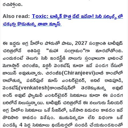
రచిస్తోంది.
Also read:
Toxic: టాక్సిక్ కొత్త డేట్ ఇదేనా! సినీ సర్కిల్స్ లో
చక్కర్లు కొడుతున్న తాజా న్యూస్
ఈ ఇద్దరు అగ్ర హీరోల పోరుతో పాటు, 2027 సంక్రాంతి టాలీవుడ్
చరిత్రలోనే అతిపెద్ద "మహా సంగ్రామం"గా మారబోతోంది.
ఎందుకంటే తెలుగు సినీ ఇండస్ట్రీకి నాలుగు స్తంభాలుగా భావించే
మెగాస్టార్ చిరంజీవి, విక్టరీ వెంకటేష్ కూడా ఇదే పండగ రేసులో
జాయిన్ అవుతున్నారు. చిరంజీవి(Chiranjeevi)బాబీ కాంబోలో
రాబోతున్న పవర్‌ఫుల్ మాస్ ఎంటర్‌టైనర్, అనిల్ రావిపూడి,
వెంకటేష్(venkatesh)కాంబినేషన్‌లో తెరకెక్కుతున్న అవుట్
అండ్ అవుట్ ఫ్యామిలీ ఎంటర్‌టైనర్ సినిమాలు కూడా ఈ పండగ
బరిలోనే నిలుస్తున్నాయి. టాలీవుడ్ చరిత్రలోనే ఈ నలుగురు సీనియర్
అగ్ర హీరోల సినిమాలు ఒకే సీజన్‌లో, ఒకేసారి విడుదల కావడం ఇదే
తొలిసారి కావడం విశేషం. మునుపెన్నడూ లేని విధంగా ఒకే
పండక్కి 4 పెద్ద సినిమాలు థియేటర్లలో సందడి చేయనుండటంతో