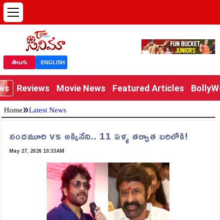
తెలుగు
ENGLISH
ews
Reviews
Movie News
Featured Articles
Bolly
»
Home
Latest News
నందమూరి vs అక్కినేని.. 11 ఏళ్ళ తర్వాత బరిలోకి!
May 27, 2026 10:33AM