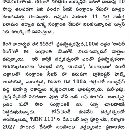
కొనసాగుతోంది. గతంలో వీరిద్దరూ బాక్సాఫీస్ బరిలో దాదాపు 10
సార్లు తలపడగా సినీ పండగ సీజన్ సంక్రాంతి రేసులో మాత్రం
మూడుసార్లు తలపడ్డారు. ఇప్పుడు సుమారు 11 ఏళ్ల సుదీర్ఘ
విరామం తర్వాత మళ్ళీ సంక్రాంతి రేసులో నిలవనున్నారనే న్యూస్
సినీ సర్కిల్స్ లో వినిపిస్తుంది.
కింగ్ నాగార్జున తన కెరీర్‌లో ప్రతిష్టాత్మకమైన,100వ చిత్రం 'లాటరీ
కింగ్'తో ఈ సంక్రాంతి రేసులోకి నిలవనున్నాడనే వార్తలు
వస్తున్నాయి. ఆర్ కార్తీక్ దర్శకత్వంలో ఎంతో ప్రతిష్టాత్మకంగా
తెరకెక్కుతుండగా 'సోగ్గాడే చిన్ని నాయన', 'బంగార్రాజు' వంటి
చిత్రాలతో సంక్రాంతి సీజన్ లో వరుసగా బ్లాక్‌బస్టర్ హిట్స్
అందుకున్న నాగార్జున, ఈసారి తన 100వ చిత్రంతో బాక్సాఫీస్
వద్ద సరికొత్త రికార్డులు సృష్టించాలని భావిస్తున్నాడు. మరోవైపు,
ఫ్లాష్ స్పీడ్‌తో సినిమాలు పూర్తి చేసే గాడ్ ఆఫ్ మాసెస్ బాలకృష్ణ
సైతం మరో సారి సంక్రాంతికి తన సత్తా చాటడానికి
సిద్ధమవుతున్నాడు. గోపీచంద్ మలినేని దర్శకత్వంలో
తెరకెక్కుతున్న 'NBK 111' ని డిసెంబర్ కల్లా పూర్తి చేసి, పక్కాగా
2027 పొంగల్ రేసులో నిలపాలని చిత్రబృందం ప్రణాళికలు