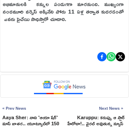
అభిమానులకి కన్నుల పండుగగా మారనుంది. ముఖ్యంగా
నందమూరి వర్సెస్ అక్కినేని పోరు 11 ఏళ్ల తర్వాత కుదరడంతో
ఎవరు పైచేయి సాధిస్తారో చూడాలి.
« Prev News
Next News »
Aaya Sher: నాని 'ఆయా షేర్'
Karuppu: కరుప్పు ఆ స్టార్
మాస్ జాతర.. యూట్యూబ్‌లో 150
హీరోదా!.. వైరల్ అవుతున్న న్యూస్