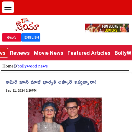
తెలుగు
ENGLISH
ews
Reviews
Movie News
Featured Articles
Bolly
»
Home
bollywood news
అమీర్ ఖాన్ మాజీ భార్యకి ఆస్కార్ ఇస్తున్నారా!
Sep 21, 2024 2:20PM