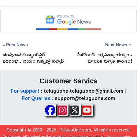
« Prev News
Next News »
చంపుతామని గ్యాంగ్‌స్టర్‌
హీరోయిన్‌ ఆత్మహత్యాయత్నం..
బెదిరింపు.. భయం గుప్పిట్లో సల్మాన్‌
మానసిక రుగ్మతే కారణం!
ఖాన్‌ కుటుంబం!
Customer Service
For support :
teluguone.teluguone@gmail.com |
For Queries :
support@teluguone.com
Copyright © 2000 -
2026
, TeluguOne.com, All rights reserved.
Disclaimer :
All content on this website, including text, images, videos, graphics,