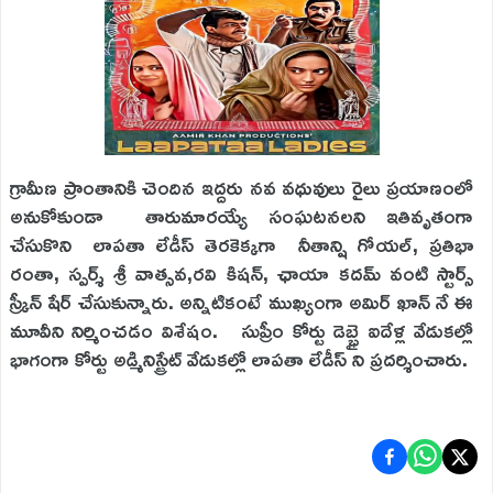
గ్రామీణ ప్రాంతానికి చెందిన ఇద్దరు నవ వధువులు రైలు ప్రయాణంలో
అనుకోకుండా తారుమారయ్యే సంఘటనలని ఇతివృతంగా
చేసుకొని లాపతా లేడీస్ తెరకెక్కగా నీతాన్షి గోయల్, ప్రతిభా
రంతా, స్పర్శ్ శ్రీ వాత్సవ,రవి కిషన్, ఛాయా కదమ్ వంటి స్టార్స్
స్క్రీన్ షేర్ చేసుకున్నారు. అన్నిటికంటే ముఖ్యంగా అమిర్ ఖాన్ నే ఈ
మూవీని నిర్మించడం విశేషం. సుప్రీం కోర్టు డెబ్భై ఐదేళ్ల వేడుకల్లో
భాగంగా కోర్టు అడ్మినిస్ట్రేట్ వేడుకల్లో లాపతా లేడీస్ ని ప్రదర్శించారు.