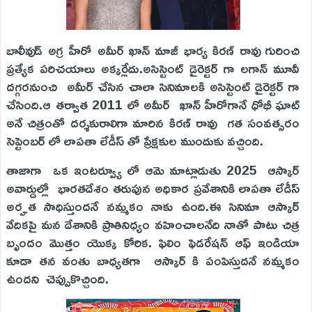
బాలీవుడ్ అగ్ర హీరో అమీర్ ఖాన్ మాజీ భార్య కిరణ్ రావు గురించి
ప్రత్యేక పరిచయాలు అక్కర్లేదు.అసిస్టెంట్ డైరెక్టర్ గా లగాన్ మూవీ
దగ్గరనుంచి అమీర్ చేసిన చాలా సినిమాలకి అసిస్టెంట్ డైరెక్టర్ గా
చేసింది.ఆ తర్వాత 2011 లో అమీర్ ఖాన్ హీరోగానే ధోభీ ఘాట్
అనే చిత్రంతో దర్శకురాలిగా మారిన కిరణ్ రావు గత సంవత్సరం
సెప్టెంబర్ లో లాపతా లేడీస్ తో ప్రేక్షకుల ముందుకు వచ్చింది.
తాజాగా ఒక ఇంటర్వ్యూ లో ఆమె మాట్లాడుతు 2025 ఆస్కార్
అవార్డుల్లో భారతదేశం తరుపున అధికార ప్రవేశానికి లాపతా లేడీస్
అర్హత సాధిస్తుందనే నమ్మకం నాకు ఉంది.ఈ సినిమా ఆస్కార్
వేదికపై మన దేశానికి ప్రాతినిధ్యం వహించాలనేది నాతో పాటు చిత్ర
బృందం మొత్తం యొక్క కోరిక. ఫిలిం ఫెడరేషన్ ఆఫ్ ఇండియా
కూడా తన వంతు బాధ్యతగా ఆస్కార్ కి పంపిస్తుదనే నమ్మకం
ఉందని చెప్పుకొచ్చింది.