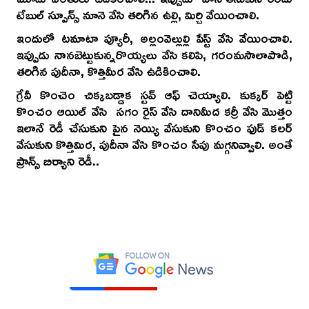
టేబుల్ స్పూన్స్ నూనె వేసి తరిగిన ఉల్లి, మిర్చి వేయించాలి.
ఇందులో టమాటా ప్యూరీ, అల్లంవెల్లుల్లి పేస్ట్ వేసి వేయించాలి.
ఇప్పుడు నానబెట్టుకున్నరొయ్యలు వేసి కలిపి, గరంమసాలాపొడి,
తరిగిన పుదీనా, కొత్తిమీర వేసి ఉడికించాలి.
గ్రేవీ కొంచెం చిక్కబడ్డాక స్టవ్ ఆఫ్ చెయ్యాలి. కుక్కర్ పెట్టి
కొంచం ఆయిల్ వేసి సగం రైస్ వేసి దానిమీద కర్రీ వేసి మొత్తం
ఇలానే రెడీ చేసుకుని పైన నెయ్యి వేసుకుని కొంచం ఫుడ్ కలర్
వేసుకుని కొత్తిమిర, పుదీనా వేసి కొంచం సేపు మగ్గనివ్వాలి. అంతే
ప్రాన్స్ బిర్యాని రెడీ..