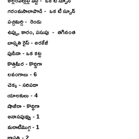
అల్లంవెల్లుల్లి పేస్ట్ - ఒక టీ స్పూన్
గరంమసాలాపొడి - ఒక టీ స్పూన్
పచ్చిమిర్చి - రెండు
ఉప్పు, కారం, పసుపు - తగినంత
బాస్మతి రైస్ - అరకేజీ
పుదీనా - ఒక కట్ట
కొత్తిమీర - కొద్దిగా
లవంగాలు - 6
చెక్క - సరిపడా
యాలకులు - 4
షాజీరా - కొద్దిగా
అనాసపువ్వు - 1
మరాటీమొగ్గ - 1
జాపత్రి - 2