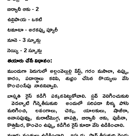
బిర్యానీ ఆకు - 2
ఉల్లిపాయ - ఒకటి
టమాటా - అరకప్పు ప్యూరీ
నూనె - 3 స్పూన్లు
నెయ్యి - 2 స్పూన్లు
తయారు చేసే విధానం:
ముందుగా పెరుగులో అల్లంవెల్లుల్లి పేస్ట్, గరం మసాలా, ఉప్పు,
కారం, పదార్ధాలు కలిపి, శుభ్రం చేసిన రొయ్యలు వేసి
కొంచంసేపు నాననివ్వాలి.
బాస్మతి రైస్ కడిగి పక్కనపెట్టుకోవాలి. స్టవ్ వెలిగించుకుని
వెడల్పాటి గిన్నెతీసుకుని అందులో సరిపడా నీళ్ళు పోసి
మరిగించి, లవంగాలు, చెక్క, యాలకులు, షాజీరా,
అనాసపువ్వు, మరాటీమొగ్గ, జాపత్రి, బిర్యానీ ఆకు, పుదీనా,
కొత్తిమీర, కొంచెం ఉప్పు, కడిగిన రైస్ కూడా వేసి ఉడికించాలి.
మూడు వంతులు ఉడికించాలి... ఇప్పుడు పాన్ తీసుకుని రెండు