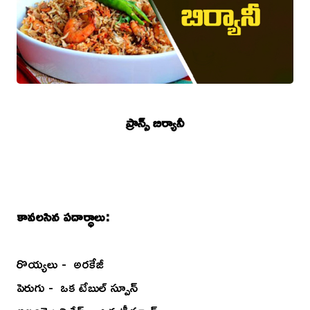
ప్రాన్స్ బిర్యానీ
కావలసిన పదార్ధాలు:
రొయ్యలు - అరకేజీ
పెరుగు - ఒక టేబుల్ స్పూన్