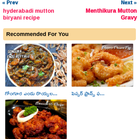
« Prev
Next »
hyderabadi mutton
Menthikura Mutton
biryani recipe
Gravy
Recommended For You
గోంగూర ఎండు రొయ్యల...
పెప్పర్ ఫ్రాన్స్ ఫ...