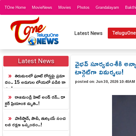
TOne Home
MovieNews
Movies
Photos
Grandalayam
Bakth
TeluguOne
Latest News
వైభవ్ సూర్యవంశీకి అన్
Latest News
టార్గెట్‌గా విమర్శలు!
తిరుమలలో ఘాట్‌ రోడ్డుపై ప్రమా
దం.. 15 అడుగుల లోయలో పడిన కా
posted on:
Jun 30, 2026 10:40AM
రు..!
రాజమండ్రి హిట్ అండ్ రన్.. డా
క్టర్ ప్రియాంక మృతి..!
పాకిస్థాన్, సౌదీ, తుర్కియే సంచ
లన రక్షణ ఒప్పందం..!