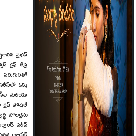
ించిన వైభవ్
 కైఫ్ తీవ్ర
76 పరుగులతో
రీస్‌లో ఒక్క
ీసీఐ మరియు
ి కైఫ్ సోషల్
ర్థి బౌలర్లను
లాండ్ సిరీస్
ిచిన అభిషేక్