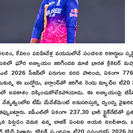
చలనం, కేవలం పదిహేనేళ్ల వయసులోనే సంచలన రికార్డులు సృష్ట
్యటనలో ఘోర అన్యాయం జరిగిందని మాజీ భారత క్రికెటర్ మహ్మద్
. ఐపీఎల్ 2026 సీజన్‌లో పరుగుల వరద పారించి, ఏకంగా 7
ుకున్న ఈ బుడ్డోడు, ఐర్లాండ్‌తో జరిగిన రెండు మ్యాచ్‌ల టీ20 సి
ట్టులో అవకాశం దక్కించుకోలేకపోయాడు. ఈ అన్యాయంపై బీస
ేతృత్వంలోని టీమ్ మేనేజ్‌మెంట్ అనుసరిస్తున్న ద్వంద్వ వైఖరిన
పుబట్టారు. ఐపీఎల్‌లో ఏకంగా 237.30 భారీ స్ట్రైక్‌రేట్‌తో ప్రత్య
పక్కన పెట్టడం వెనుక ఉన్న లాజిక్ ఏంటని ఆయన నిలదీశారు. ఐర్
ంగ్ కోచ్ సితాన్షు కోటక్ స్పందిస్తూ, టీ20 ప్రపంచకప్ 2026 గెల