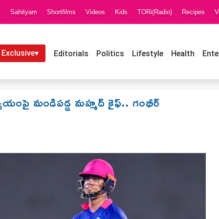
i
Sahityam
Shortfilms
Videos
Kids
TORi(Radio)
Recipes
V
 Exclusive▾
Editorials
Politics
Lifestyle
Health
Ente
యాయంపై మండిపడ్డ మహ్మద్ కైఫ్.. గంభీర్