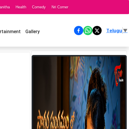
anitha
Health
Comedy
Nri Corner
Telugu
▼
rtainment
Gallery