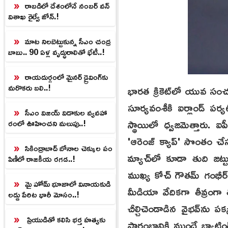
రాబడిలో దేశంలోనే నంబర్ వన్
విశాఖ రైల్వే జోన్.!
మాట నిలబెట్టుకున్న సీఎం చంద్ర
బాబు.. 90 ఏళ్ల వృద్ధురాలితో భేటీ..!
రాయదుర్గంలో మైనర్ డ్రైవింగ్‌కు
మరొకరు బలి..!
భారత క్రికెట్‌లో యువ సం
సూర్యవంశీకి ఐర్లాండ్ పర
సీఎం విజయ్ విడాకుల వ్యవహా
స్థాయిలో ధ్వజమెత్తారు
రంలో ఊహించని మలుపు..!
'ఆరెంజ్ క్యాప్' సొంతం చేస
సికింద్రాబాద్ బోనాల చెక్కుల పం
మ్యాచ్‌లో కూడా తుది జ
పిణీలో రాజకీయ రగడ..!
ముఖ్య కోచ్ గౌతమ్ గంభీర్ న
మై హోమ్ భూజాలో వినాయకుడి
మీడియా వేదికగా తీవ్రంగా తప్
లడ్డు పేరిట భారీ మోసం..!
చీల్చిచెండాడిన వైభవ్‌ను 
ప్రియుడితో కలిసి భర్త హత్యకు
ప్రారంభానికి ముందే బ్యాటి