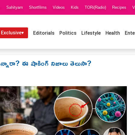
i
Sahityam
Shortfilms
Videos
Kids
TORi(Radio)
Recipes
V
 Exclusive▾
Editorials
Politics
Lifestyle
Health
Ente
తున్నారా? ఈ షాకింగ్ నిజాలు తెలుసా?