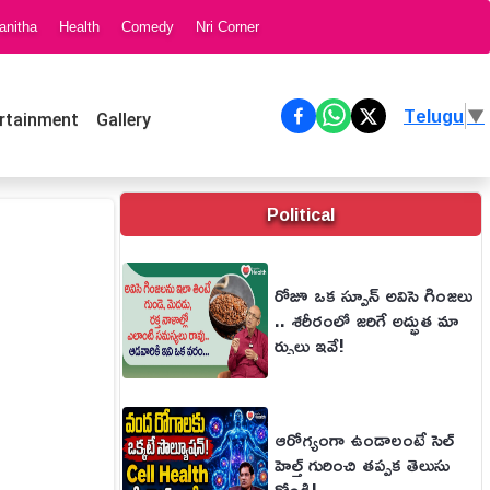
anitha
Health
Comedy
Nri Corner
Telugu
▼
rtainment
Gallery
Political
రోజూ ఒక స్పూన్ అవిసె గింజలు
.. శరీరంలో జరిగే అద్భుత మా
ర్పులు ఇవే!
ఆరోగ్యంగా ఉండాలంటే సెల్
హెల్త్ గురించి తప్పక తెలుసు
కోండి!