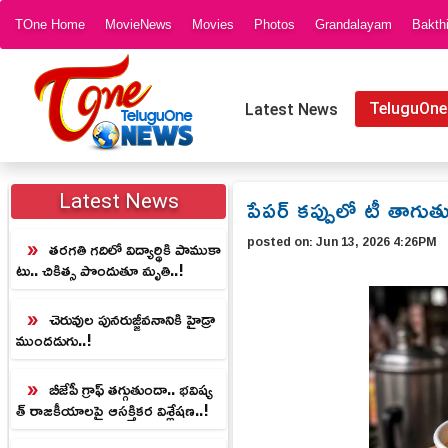
TOne Home
MovieNews
Movies
Photos
Grandalayam
Bakth
TeluguOne
Latest News
పేపర్ కప్పులో టీ తాగు
Latest News
posted on:
Jun 13, 2026 4:26PM
తరగతి గదిలో విద్యార్థికి పాముకా
టు.. చికిత్స పొందుతూ మృతి..!
చెరువుల పునరుజ్జీవనానికి హైడ్రా
ముందడుగు..!
బీజేపీ గ్రాఫ్ తగ్గుతుందా.. భవిష్య
త్ రాజకీయాలపై ఆసక్తికర విశ్లేషణ..!