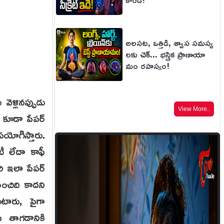
అలసట, ఒత్తిడి, శ్వాస సమస్య
లకు చెక్... భస్త్రిక ప్రాణాయా
మం రహస్యం!
ెళ్లినప్పుడు
View More..
 కూడా పేపర్
పయోగిస్తారు.
ీ లేదా కాఫీ
ి ఇలా పేపర్
మంచిది కాదని
ంటారు, పైగా
ీ తాగడానికి