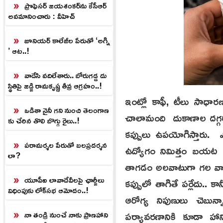
ప్రొఫెసర్‌ జయశంకర్‌ను కేసీఆర్‌
అవమానించారు : వీహెచ్
జూనియర్‌ కాలేజీల పేరుతో ‘అగ్ని
’ ఆట..!
వాడేసి వదిలేశారు.. బోరుగడ్డ దు
స్థితిపై జడ్జి రామకృష్ణ తీవ్ర ఆగ్రహం..!
ఇంట్లో కాఫీ, టీలు సాధారణ
ఒడిశా నైనీ గని నుంచి తెలంగాణ
చాలామంది దుకాణాల దగ్గర 
కు చేరిన తొలి బొగ్గు రైలు..!
కప్పులు ఉపయోగిస్తారు. ఎక
పరామర్శల పేరుతో బలప్రదర్శన
ఉద్యోగం నిమిత్తం బయట ఉ
లా?
తాగడం అలవాటుగా గల వారు
యూపీఐ లావాదేవీలపై ఛార్జీలు
కప్పులో తాగితే పర్లేదు.. 
విధింపుకు లోక్‌సభ ఆమోదం..!
ఆరోగ్య నిపుణులు చెబున్
పర్యావరణానికి కూడా హాన
నా తండ్రి నుంచే నాకు ప్రాణహాని