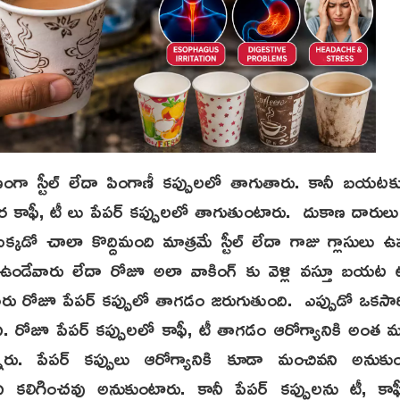
ంగా స్టీల్ లేదా పింగాణీ కప్పులలో తాగుతారు. కానీ బయటకు వ
కాఫీ, టీ లు పేపర్ కప్పులలో తాగుతుంటారు. దుకాణ దారులు
్కడో చాలా కొద్దిమంది మాత్రమే స్టీల్ లేదా గాజు గ్లాసులు ఉ
ండేవారు లేదా రోజూ అలా వాకింగ్ కు వెళ్లి వస్తూ బయట ట
 రోజూ పేపర్ కప్పులో తాగడం జరుగుతుంది. ఎప్పుడో ఒకసార
కానీ. రోజూ పేపర్ కప్పులలో కాఫీ, టీ తాగడం ఆరోగ్యానికి అంత 
నారు. పేపర్ కప్పులు ఆరోగ్యానికి కూడా మంచివని అనుకు
ి కలిగించవు అనుకుంటారు. కానీ పేపర్ కప్పులను టీ, కాఫ