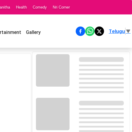
anitha
Health
Comedy
Nri Corner
Telugu
▼
rtainment
Gallery