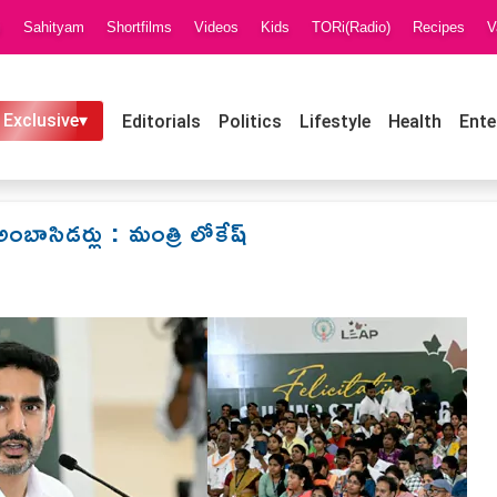
i
Sahityam
Shortfilms
Videos
Kids
TORi(Radio)
Recipes
V
 Exclusive▾
Editorials
Politics
Lifestyle
Health
Ente
్ అంబాసిడర్లు : మంత్రి లోకేష్