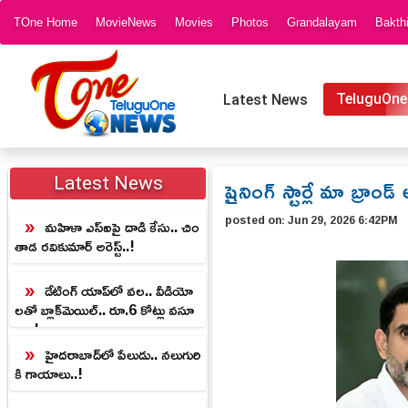
TOne Home
MovieNews
Movies
Photos
Grandalayam
Bakth
TeluguOne
Latest News
షైనింగ్ స్టార్లే మా బ్రాండ
Latest News
posted on:
Jun 29, 2026 6:42PM
మహిళా ఎస్ఐపై దాడి కేసు.. చిం
తాడ రవికుమార్ అరెస్ట్..!
డేటింగ్‌ యాప్‌లో వల.. వీడియో
లతో బ్లాక్‌మెయిల్‌.. రూ.6 కోట్లు వసూ
లు..!
హైదరాబాద్‌లో పేలుడు.. నలుగురి
కి గాయాలు..!