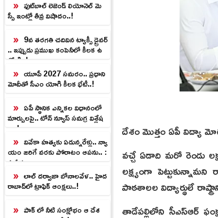
ఫుట్‌బాల్ లెజెండ్ లియోనెల్ మె
స్సీ ఇంట్లో తీవ్ర విషాదం..!
9వ తరగతి చదివిన ట్యాక్సీ డ్రైవర్
.. ఇప్పుడు ప్రముఖ కంపెనీలో కీలక ఉ
ద్యోగి..!
యూపీ 2027 సమరం.. ప్రధాని
మోదీతో సీఎం యోగి కీలక భేటీ..!
ఏపీ స్థానిక ఎన్నికల విధానంలో
మార్పులపై.. టోన్ న్యూస్ సమగ్ర విశ్లేష
ణ..!
దేశం మొత్తం ఏపీ విద్యా మోడ
వివేకా హత్యకు ఏడున్నరేళ్లు.. న్యా
యం జరిగే వరకు పోరాటం ఆపను.. :
వచ్చే ఏడాది మరో రెండు లక్
సునీత
లక్ష్యంగా పెట్టుకున్నామని ర
లాల్ దర్వాజా బోనాలవేళ.. హైద
పాఠశాలల విద్యార్థులే రాష్ట్రా
రాబాద్‌లో ట్రాఫిక్ ఆంక్షలు..!
తాడేపల్లిలోని సీఎస్‌ఆర్ ఫం
పాక్ లో నీటి సంక్షోభం ఆ దేశ