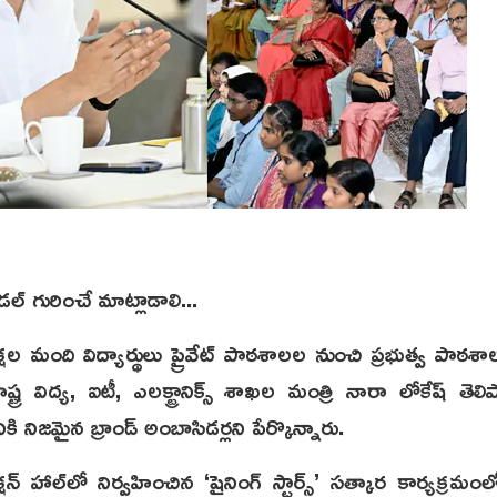
ల్ గురించే మాట్లాడాలి...
షల మంది విద్యార్థులు ప్రైవేట్ పాఠశాలల నుంచి ప్రభుత్వ పాఠశాల
ాష్ట్ర విద్య, ఐటీ, ఎలక్ట్రానిక్స్ శాఖల మంత్రి నారా లోకేష్ తెలిప
నికి నిజమైన బ్రాండ్ అంబాసిడర్లని పేర్కొన్నారు.
క్షన్ హాల్‌లో నిర్వహించిన ‘షైనింగ్ స్టార్స్’ సత్కార కార్యక్ర