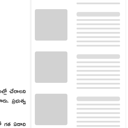
ల్లో చేరాలని
ారు. ప్రభుత్వ
మంలో గత ఏడాది