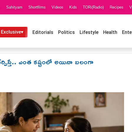
i
Sahityam
Shortfilms
Videos
Kids
TORi(Radio)
Recipes
V
 Exclusive▾
Editorials
Politics
Lifestyle
Health
Ente
ి నేర్పిస్తే.. ఎంత కష్టంలో అయినా బలంగా
M