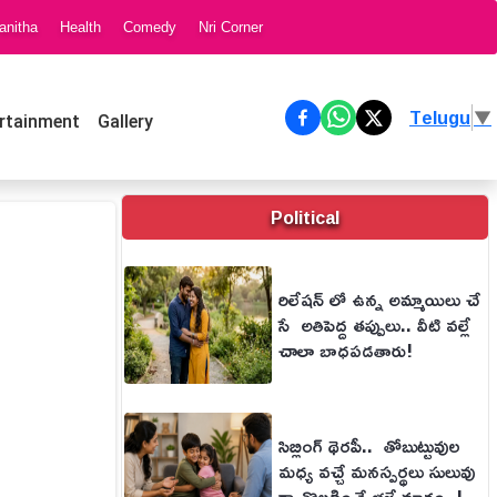
anitha
Health
Comedy
Nri Corner
Telugu
▼
rtainment
Gallery
Political
రిలేషన్ లో ఉన్న అమ్మాయిలు చే
సే అతిపెద్ద తప్పులు.. వీటి వల్లే
చాలా బాధపడతారు!
సిబ్లింగ్ థెరపీ.. తోబుట్టువుల
మధ్య వచ్చే మనస్పర్థలు సులువు
గా తొలగించే భలే మార్గం..!