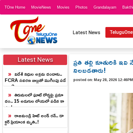
TOne Home
MovieNews
Movies
Photos
Grandalayam
Bakth
TeluguOne
Latest News
ప్రతి తల్లి కూతురికి ఇవ
Latest News
నిలబడతారు!
విదేశీ నిధుల అక్రమ దందాకు..
FCRA సవరణ బిల్లుతో ముగింపు పడే
posted on:
May 28, 2026 12:46P
నా..?
తిరుమలలో ఘాట్‌ రోడ్డుపై ప్రమా
దం.. 15 అడుగుల లోయలో పడిన కా
రు..!
రాజమండ్రి హిట్ అండ్ రన్.. డా
క్టర్ ప్రియాంక మృతి..!