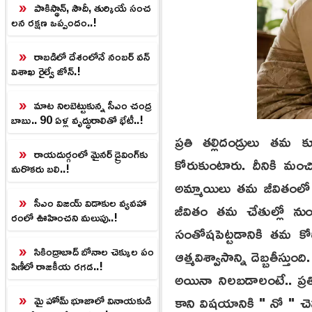
పాకిస్థాన్, సౌదీ, తుర్కియే సంచ
లన రక్షణ ఒప్పందం..!
రాబడిలో దేశంలోనే నంబర్ వన్
విశాఖ రైల్వే జోన్.!
మాట నిలబెట్టుకున్న సీఎం చంద్ర
బాబు.. 90 ఏళ్ల వృద్ధురాలితో భేటీ..!
ప్రతి తల్లిదండ్రులు త
రాయదుర్గంలో మైనర్ డ్రైవింగ్‌కు
కోరుకుంటారు. దీనికి మం
మరొకరు బలి..!
అమ్మాయిలు తమ జీవితంలో
సీఎం విజయ్ విడాకుల వ్యవహా
జీవితం తమ చేతుల్లో ను
రంలో ఊహించని మలుపు..!
సంతోషపెట్టడానికి తమ క
సికింద్రాబాద్ బోనాల చెక్కుల పం
ఆత్మవిశ్వాసాన్ని దెబ్బతీస
పిణీలో రాజకీయ రగడ..!
అయినా నిలబడాలంటే.. ప్రతి 
కాని విషయానికి " నో " చ
మై హోమ్ భూజాలో వినాయకుడి