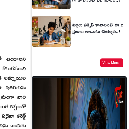
పిల్లలు సక్సెస్ కావాలంటే ఈ ల
క్షణాలు అలవాటు చెయ్యాలి..!
తో ఉండాలని
View More..
.. కొంతమంది
ాత అమ్మాయిల
ుగా ఇతరులను
్రమంగా వారి
 ఎంత కష్టంలో
దైనా కరెక్ట్
ిలను ఎందుకు