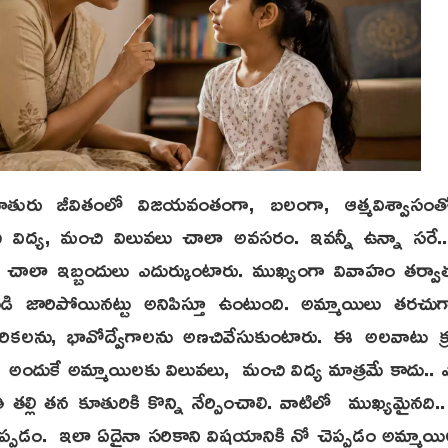
మ కూతురు జీవితంలో విజయవంతంగా, బలంగా, ఆత్మవిశ్వాసం
చి విద్య, మంచి విలువలు చాలా అవసరం. ఇవన్నీ ఉన్నా సరే
 చాలా ఇబ్బందులు ఎదుర్కుంటారు. ముఖ్యంగా వివాహం తర్వ
ండి జారిపోయినట్టు అనిపిస్తూ ఉంటుంది. అమ్మాయిలు తరచ
ోరికలను, భావోద్వేగాలను అణచివేసుకుంటారు. ఈ అలవాటు క
్తుంది. అందుకే అమ్మాయిలకు విలువలు, మంచి విద్య మాత్రమే కాదు..
తల్లి తన కూతురికి కొన్ని నేర్పించాలి. వాటిలో ముఖ్యమైనది.. ఏ
ెప్పడం. ఇలా ఏదైనా సరికాని విషయానికి నో చెప్పడం అమ్మాయ