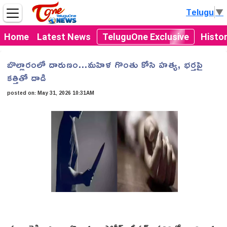
Telugu
▼
Home
Latest News
TeluguOne Exclusive
Histo
బొల్లారంలో దారుణం...మహిళ గొంతు కోసి హత్య, భర్తపై
కత్తితో దాడి
posted on:
May 31, 2026 10:31AM