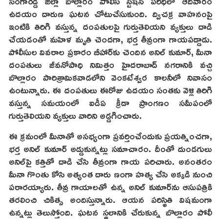
సంగారెడ్డి జిల్లా బొల్లారం పోలీస్ స్టేషన్ పరిధిలో ఆదివారం
ఉదయం దారుణ ఘటన చోటుచేసుకుంది. ద్విచక్ర వాహనంపై
ఇంటికి తిరిగి వస్తున్న దంపతులపై గుర్తుతెలియని వ్యక్తులు దాడి
చేయడంతో మహిళ మృతి చెందగా, భర్త తీవ్రంగా గాయపడ్డాడు.
పోలీసుల వివరాల ప్రకారం బీహార్‌కు చెందిన అనిల్ కుమార్, మీనా
దంపతులు జీవనోపాధి నిమిత్తం హైదరాబాద్ నగరానికి వచ్చి
బొల్లారం పారిశ్రామికవాడలోని వెంకటేశ్వర కాలనీలో నివాసం
ఉంటున్నారు. ఈ దంపతులు ఈరోజు ఉదయం సంతకు వెళ్లి తిరిగి
వస్తున్న సమయంలో ఐడీఏ క్రీడా ప్రాంగణం సమీపంలో
గుర్తుతెలియని వ్యక్తులు వారిని అడ్డగించారు.
ఈ క్రమంలో మీనాతో అసభ్యంగా ప్రవర్తించేందుకు ప్రయత్నించగా,
భర్త అనిల్ కుమార్ అడ్డుకున్నట్లు సమాచారం. దీంతో దుండగులు
అనిల్‌పై కత్తితో దాడి చేసి తీవ్రంగా గాయ పరిచారు. అనంతరం
మీనా గొంతు కోసి అత్యంత దారు ణంగా హత్య చేసి అక్కడి నుంచి
పరారయ్యారు. తీవ్ర గాయాలతో ఉన్న అనిల్ కుమార్‌ను ఆసుపత్రికి
తరలించి చికిత్స అందిస్తున్నారు. ఆయన పరిస్థితి విషమంగా
ఉన్నట్లు తెలుస్తోంది. ఘటన స్థలానికి చేరుకున్న బొల్లారం పోలీ