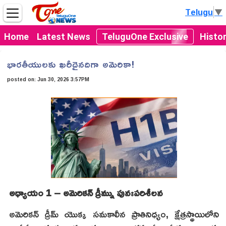
Telugu
▼
Home
Latest News
TeluguOne Exclusive
Histo
భారతీయులకు ఖరీదైనదిగా అమెరికా!
posted on:
Jun 30, 2026 3:57PM
అధ్యాయం 1 – అమెరికన్ డ్రీమ్ను పునఃపరిశీలన
అమెరికన్ డ్రీమ్ యొక్క సమకాలీన ప్రాతినిధ్యం, క్షేత్రస్థాయిలోని