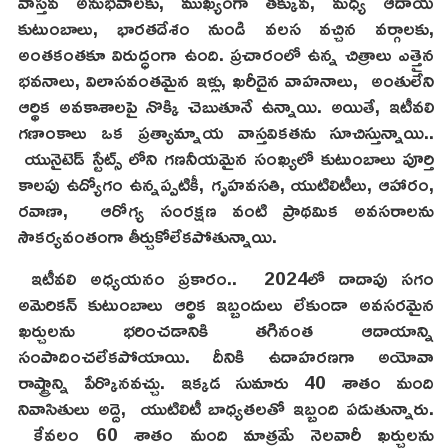
వాస్తవ అనుభవాలకు, ముఖ్యంగా తక్కువ, మధ్య ఆదాయ
కుటుంబాలు, భారతదేశం నుండి వలస వచ్చిన వర్గాలకు,
అంతకంతకూ విరుద్ధంగా ఉంది. ప్రచారంలో ఉన్న చిత్రాలు ఎత్తైన
భవనాలు, విలాసవంతమైన ఇళ్లు, ఖరీదైన వాహనాలు, అంతులేని
ఆర్థిక అవకాశాలపై నొక్కి చెబుతూనే ఉన్నాయి. అయితే, ఇటీవలి
గణాంకాలు ఒక ప్రత్యామ్నాయ వాస్తవికతను సూచిస్తున్నాయి..
యునైటెడ్ స్టేట్స్ లోని గణనీయమైన సంఖ్యలో కుటుంబాలు పూర్తి
కాలపు ఉద్యోగం ఉన్నప్పటికీ, గృహవసతి, యుటిలిటీలు, ఆహారం,
రవాణా, ఆరోగ్య సంరక్షణ వంటి ప్రాథమిక అవసరాలను
సౌకర్యవంతంగా తీర్చుకోలేకపోతున్నాయి.
ఇటీవలి అధ్యయనం ప్రకారం.. 2024లో దాదాపు సగం
అమెరికన్ కుటుంబాలు ఆర్థిక ఇబ్బందులు లేకుండా అవసరమైన
ఖర్చులను భరించడానికి తగినంత ఆదాయాన్ని
సంపాదించలేకపోయాయి. దీనికి ఉదాహరణగా అయోవా
రాష్ట్రాన్ని పేర్కొనవచ్చు. ఇక్కడ సుమారు 40 శాతం మంది
నివాసితులు అద్దె, యుటిలిటీ బాధ్యతలతో ఇబ్బంది పడుతున్నారు.
కేవలం 60 శాతం మంది మాత్రమే నెలవారీ ఖర్చులను