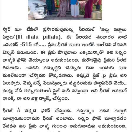
స్టార్ మా టీవీలో ప్రసారమవుతున్న సీరియల్ 'ఇల్లు ఇల్లాలు
పిల్లలు'(Ill illalu pillalu). ఈ సీరియల్ శనివారం నాటి
ఎపిసోడ్ -515 లో..... ప్రేమ ధీరజ్ ఇంకా ఇంటికి రాలేదని వేదవతి
టెన్షన్ పడుతుంది. ఈ ప్రేమ పావురాలు ఎక్కడున్నారో అని నర్మద
వాళ్ళకి ఫోన్ చెయ్యాలని అనుకుంటుంది. మరొకవైపు ప్రేమని ధీరజ్
తిడతాడు. ఎవరిని నమ్మొద్దని చెప్పాను కదా ఎందుకు ఇలా
మతిలేకుండా చేస్తావని కోప్పడతాడు. అప్పుడే స్టేజ్ పై ప్రేమ అని
పిలుస్తారు. వెళ్ళు నిన్నే పిలుస్తున్నారు వచ్చినందుకు పార్టిసిపేట్ చెయ్..
నువ్వు వేసే కుప్పిగంతులకి ప్రైజ్ మనీ వస్తుందా అని ధీరజ్ అనగానే
థాంక్స్ రా అని వెళ్లి డ్యాన్స్ చేస్తుంది.
ధీరజ్ కీ నర్మద ఫోన్ చేస్తుంది. వస్తున్నాం వదిన వచ్చాక
మాట్లాడుకుందామని ధీరజ్ అంటాడు. నర్మద ఫోన్ మాట్లాడడం
వేదవతి విని ప్రేమ వాళ్ళ గురించి అడుగుదామని అనుకుంటుంది.