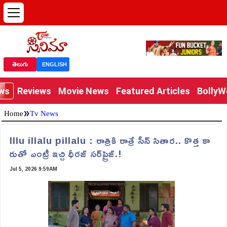
తెలుగు
ENGLISH
ews
Reviews
Movie News
Featured Articles
Bolly
»
Home
Tv News
Illu illalu pillalu : రాత్రికి రాత్రే సీన్ సితార.. కొత్త కా
రుతో ఎంట్రీ ఇచ్చి ధీరజ్ సర్‌ప్రైజ్.!
Jul 5, 2026 9:59AM