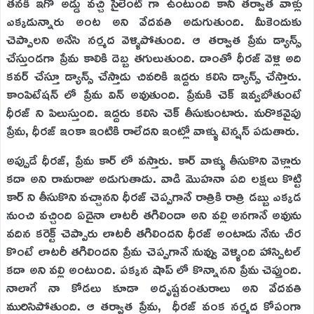
తనకి ఇగో అడ్డు వచ్చి సైలెంట్ గా ఉంటుంది కానీ తర్వాత వాళ్లు
ఎక్కడున్నారు అంట అని వేదవతి అడుగుతుంది. మీకెందుకు
చెప్పాలని అనేసి నర్మద వెళ్ళిపోతుంది. ఆ తర్వాత ప్రేమ డ్యాన్స్
చేస్తుండగా ప్రేమ కాలికి దెబ్బ తగులుతుంది. దాంతో ధీరజ్ వెళ్లి అది
కవర్ చేస్తూ డ్యాన్స్ చేస్తాడు చివరికి ఇద్దరు కలిసి డ్యాన్స్ చేస్తారు.
కాంపిటేషన్ లో ప్రేమ విన్ అవుతుంది. ప్రేమకి చెక్ ఇవ్వబోతుంటే
ధీరజ్ ని పిలుస్తుంది. ఇద్దరు కలిసి చెక్ తీసుకుంటారు. మరొకవైపు
ప్రేమ, ధీరజ్ ఇంకా ఇంటికి రాలేదని ఇంట్లో వాళ్ళు టెన్షన్ పడుతారు.
అప్పుడే ధీరజ్, ప్రేమ కార్ లో వస్తారు. కార్ వాళ్ళు తీసుకొని వెళ్లారు
కదా అని రామరాజు అడుగుతాడు. వాడి మొహనా పది లక్షలు కొట్టి
కార్ ని తీసుకొని వచ్చానని ధీరజ్ చెప్పగానే రాత్రికి రాత్రి డబ్బు ఎక్కడ
నుంచి వచ్చింది ఏదైనా లాటరీ తగిలిందా అని వల్లి అనగానే అవును
వదిన కరెక్ట్ చెప్పారు లాటరీ తగిలిందని ధీరజ్ అంటాడు నేను చీర
కొంటే లాటరీ తగిలిందని ప్రేమ చెప్పగానే నువ్వు వెళ్ళింది హాస్పిటల్
కదా అని వల్లి అంటుంది. పక్కన షాప్ లో కొన్నానని ప్రేమ చెప్తుంది.
నాలాగే నా కోడలు కూడా అదృష్టవంతురాలు అని వేదవతి
మురిసిపోతుంది. ఆ తర్వాత ప్రేమ, ధీరజ్ వంక నర్మద కోపంగా