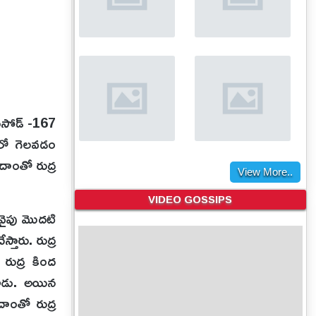
ిసోడ్ -167
ీలో గెలవడం
 దాంతో రుద్ర
View More..
VIDEO GOSSIPS
కవైపు మొదటి
్తారు. రుద్ర
రుద్ర కింద
టాడు. అయిన
దాంతో రుద్ర