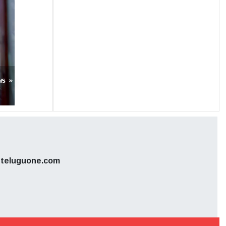
ws »
teluguone.com