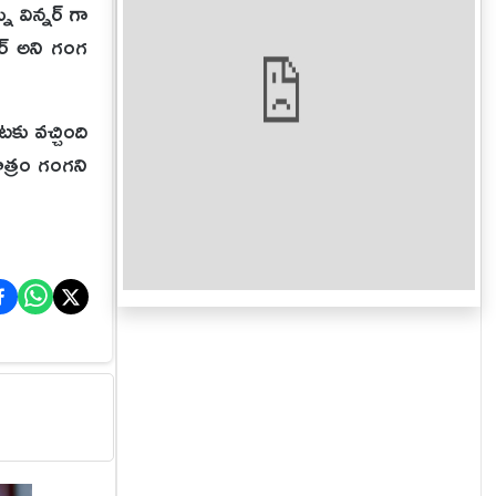
 విన్నర్ గా
ర్ అని గంగ
ు వచ్చింది
ాత్రం గంగని