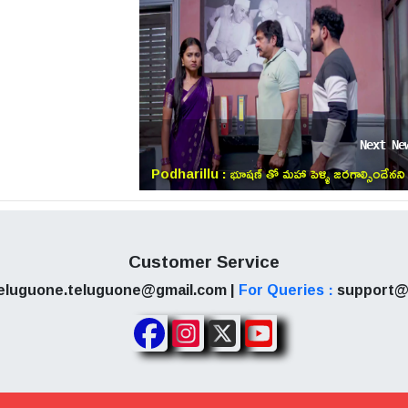
Next Ne
Podharillu : భూషణ్ తో మహా పెళ్ళి జరగాల్సిందేనని
పట్టుబట్టిన ప్రతాప్!
Customer Service
eluguone.teluguone@gmail.com |
For Queries :
support@