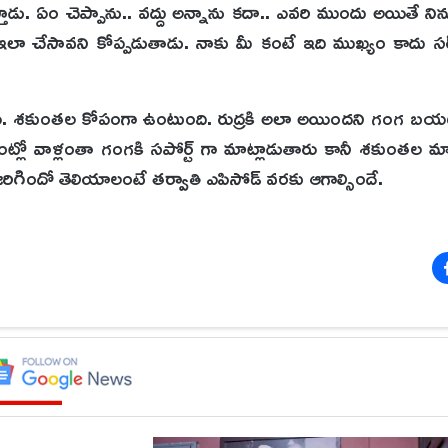
డు. ఏం చెప్పాను.. వద్దు అన్నాను కదా.. ఎవరి ముందు అయితే నిన్ను
 ఇలా చేసావని కోప్పడుతాడు. నాకు మీ కంటే ఇది ముఖ్యం కాదు స
ారు. శకుంతల కోపంగా ఉంటుంది. రుద్రకి అలా అయిందని గంగ బయటక
ంట్లో వాళ్లంతా గంగకి సపోర్ట్ గా మాట్లాడుతారు కానీ శకుంతల మ
ిగిందో తెలియాలంటే తర్వాతి ఎపిసోడ్ వరకు ఆగాల్సిందే.