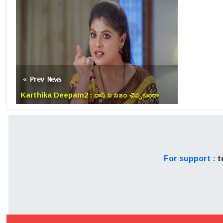
« Prev News
Karthika Deepam2 : దాస్ ని నిజం చెప్పకుండా
ఆపిన కార్తీక్.. దీప ఏం చేయనుంది!
For support :
t