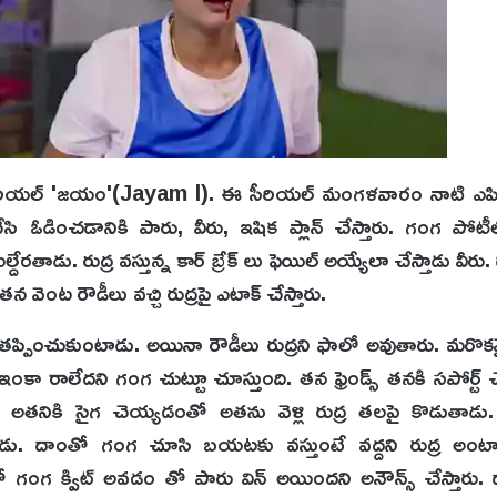
న సీరియల్ 'జయం'(Jayam l). ఈ సీరియల్ మంగళవారం నాటి ఎప
ి ఓడించడానికి పారు, వీరు, ఇషిక ప్లాన్ చేస్తారు. గంగ పోట
తాడు. రుద్ర వస్తున్న కార్ బ్రేక్ లు ఫెయిల్ అయ్యేలా చేస్తాడు వీరు.
వెంట రౌడీలు వచ్చి రుద్రపై ఎటాక్ చేస్తారు.
ండి తప్పించుకుంటాడు. అయినా రౌడీలు రుద్రని ఫాలో అవుతారు. మరొ
ఇంకా రాలేదని గంగ చుట్టూ చూస్తుంది. తన ఫ్రెండ్స్ తనకి సపోర్ట్ చేస
అతనికి సైగ చెయ్యడంతో అతను వెళ్లి రుద్ర తలపై కొడుతాడు. 
తాడు. దాంతో గంగ చూసి బయటకు వస్తుంటే వద్దని రుద్ర అం
 గంగ క్విట్ అవడం తో పారు విన్ అయిందని అనౌన్స్ చేస్తారు. 