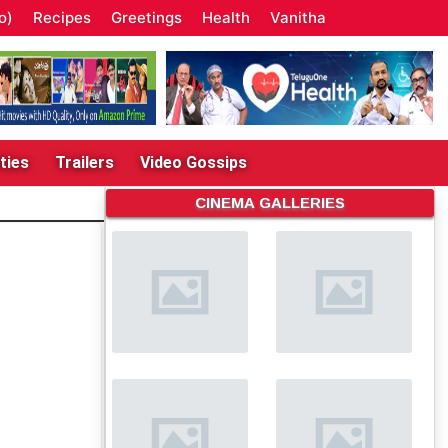
o)
Recipes
Greetings
Health
Vanitha
ties
Trailers
Video Gossips
CINEMA GALLERIES