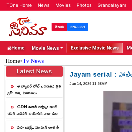
TOne Home
News
Movies
Photos
Grandalayam
తెలుగు
ENGLISH
Movie News
Home
Exclusive Movie News
Mo
»
Home
Tv News
Latest News
Jayam serial : పోటీల
Jan 14, 2026 11:58AM
ఆ బ్యానర్ లోనే ఎందుకు: త్రివి
క్రమ్ అన్ని సినిమాలు
GDN మూవీ రివ్యూ: ఇండి
యన్ ఎడిసన్ బయోపిక్ ఎలా ఉం
దంటే.?
వీసా రిజెక్ట్.. మోహన్ లాల్ తీ