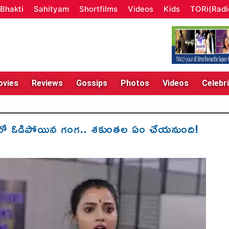
Bhakti
Sahityam
Shortfilms
Videos
Kids
TORi(Radi
vies
Reviews
Gossips
Photos
Videos
Celebri
ో ఓడిపోయి‌న గంగ.. శకుంతల ఏం చేయనుంది!