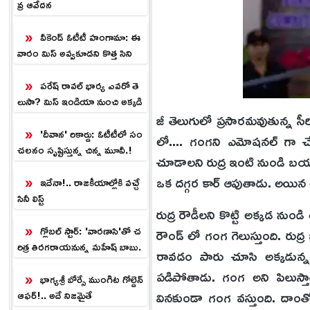
వ్ర ఆవేదన
వీకెండ్ ఓటీటీ హంగామా: ఈ
వారం మిస్ అవ్వకూడని కొత్త సిని
మాలు, వెబ్‌సిరీస్‌లు.!
పరేష్ రావల్ భార్య ఎవరో తె
లుసా? మిస్ ఇండియా నుంచి అక్కడి
జీ తెలుగులో ప్రసారమవుతున్
దాకా
'దీవాన' రికార్డు: ఓటీటీలో సం
లో.... గంగని ఎమోషనల్ గా చేస
చలనం సృష్టిస్తున్న చిన్న మూవీ.!
చూడాలని రుద్ర ఇంటి నుండి బయల్దేర
ఒక దగ్గర కార్ ఆపుతాడు. అయిన తన 
ఇదేనా!.. రాజకీయాల్లోకి వచ్చే
సినీ లిస్ట్
రుద్ర రౌడీలని కొట్టి అక్కడ ను
గ్లోబల్ స్టార్: 'వారణాసి'తో చ
రౌండ్ లో గంగ గెలుస్తుంది. రుద్ర 
రిత్ర తిరగరాయనున్న మహేష్ బాబు.
రావడం పారు చూసి అక్కడున్న 
!
పడిపోతాడు. గంగ అని పిలుస్
భాగ్యశ్రీ బోర్సే ముంగిట గోల్డెన్
వినకుండా గంగ వస్తుంది. దాంతో
ఆఫర్!.. అదే నిజమైతే