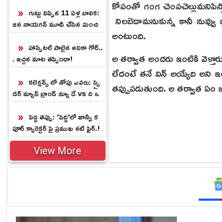
కోపంతో గంగ చెంపచెల్లుమనిపిస్తా
గుట్టు విప్పిన 11 ఏళ్ల బాలిక:
నిలబెదామనుకున్న కానీ నువ్వు
జన నాయగన్ మూవీ చేసిన మంచి
అంటుంది.
ఇదే
హాస్పిటల్ పాలైన అవికా గోర్..
అ తర్వాత అందరు ఇంటికి వెళ్త
. ఇచ్చిన మాట తప్పిందా!
లేదంటే తనే విన్ అయ్యేది అని ఇ
కలెక్షన్స్ లో తోపు ఎవరు: స్పై
తప్పుపడుతుంది. అ తర్వాత ఏం జర
డర్ మ్యాన్ బ్రాండ్ న్యూ డే vs ది ఒ
డిస్సీ
పెద్ద తప్పు: 'పెద్ది'లో జాన్వీ క
పూర్ క్యారెక్టర్ పై ప్రముఖ నటి ఫైర్.!
View More