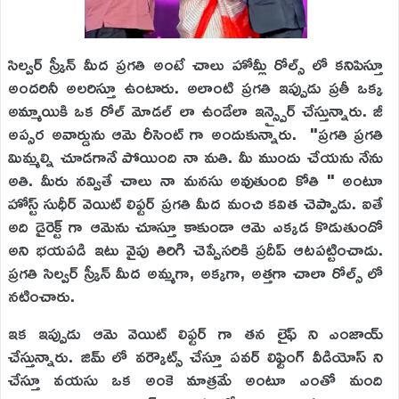
సిల్వర్ స్క్రీన్ మీద ప్రగతి అంటే చాలు హోమ్లీ రోల్స్ లో కనిపిస్తూ
అందరినీ అలరిస్తూ ఉంటారు. అలాంటి ప్రగతి ఇప్పుడు ప్రతీ ఒక్క
అమ్మాయికి ఒక రోల్ మోడల్ లా ఉండేలా ఇన్స్పైర్ చేస్తున్నారు. జీ
అప్సర అవార్డును ఆమె రీసెంట్ గా అందుకున్నారు. "ప్రగతి ప్రగతి
మిమ్మల్ని చూడగానే పోయింది నా మతి. మీ ముందు చేయను నేను
అతి. మీరు నవ్వితే చాలు నా మనసు అవుతుంది కోతి " అంటూ
హోస్ట్ సుధీర్ వెయిట్ లిఫ్టర్ ప్రగతి మీద మంచి కవిత చెప్పాడు. ఐతే
అది డైరెక్ట్ గా ఆమెను చూస్తూ కాకుండా ఆమె ఎక్కడ కొడుతుందో
అని భయపడి ఇటు వైపు తిరిగి చెప్పేసరికి ప్రదీప్ ఆటపట్టించాడు.
ప్రగతి సిల్వర్ స్క్రీన్ మీద అమ్మగా, అక్కగా, అత్తగా చాలా రోల్స్ లో
నటించారు.
ఇక ఇప్పుడు ఆమె వెయిట్ లిఫ్టర్ గా తన లైఫ్ ని ఎంజాయ్
చేస్తున్నారు. జిమ్ లో వర్కౌట్స్ చేస్తూ పవర్ లిఫ్టింగ్ వీడియోస్ ని
చేస్తూ వయసు ఒక అంకె మాత్రమే అంటూ ఎంతో మంది