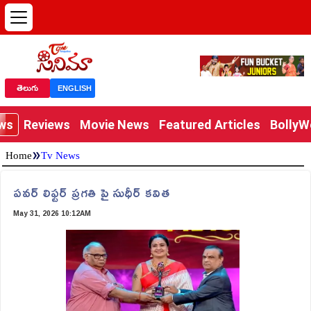
తెలుగు
ENGLISH
ews
Reviews
Movie News
Featured Articles
Bolly
»
Home
Tv News
పవర్ లిఫ్టర్ ప్రగతి పై సుధీర్ కవిత
May 31, 2026 10:12AM