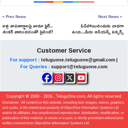
« Prev News
Next News »
అత్త శాపనార్థాలపై జానూ ఫైర్..
ఓడిపోయినందుకు బాధగా
శంకర్ వారించడంతో సైలెంట్!
ఉంది...మీరు ఆడియన్స్ విన్నర్స్
అన్న నెటిజన్స్
Customer Service
For support :
teluguone.teluguone@gmail.com |
For Queries :
support@teluguone.com
Copyright © 2000 -
2026
, TeluguOne.com, All rights reserved.
Disclaimer :
All content on this website, including text, images, videos, graphics,
and audio, is the intellectual property of ObjectOne Information Systems Ltd.
and/or its affiliates. Any unauthorized reproduction, distribution, modification, or
publication of this material, in whole or in part, is strictly prohibited without prior
written consent from ObjectOne Information Systems Ltd.