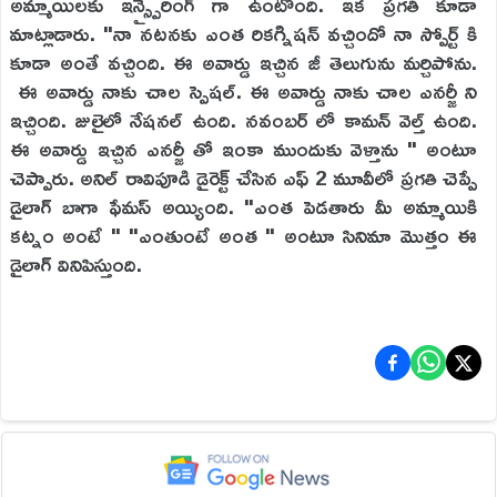
అమ్మాయిలకు ఇన్స్పైరింగ్ గా ఉంటోంది. ఇక ప్రగతి కూడా
మాట్లాడారు. "నా నటనకు ఎంత రికగ్నిషన్ వచ్చిందో నా స్పోర్ట్ కి
కూడా అంతే వచ్చింది. ఈ అవార్డు ఇచ్చిన జీ తెలుగును మర్చిపోను.
ఈ అవార్డు నాకు చాల స్పెషల్. ఈ అవార్డు నాకు చాల ఎనర్జీ ని
ఇచ్చింది. జులైలో నేషనల్ ఉంది. నవంబర్ లో కామన్ వెల్త్ ఉంది.
ఈ అవార్డు ఇచ్చిన ఎనర్జీ తో ఇంకా ముందుకు వెళ్తాను " అంటూ
చెప్పారు. అనిల్ రావిపూడి డైరెక్ట్ చేసిన ఎఫ్ 2 మూవీలో ప్రగతి చెప్పే
డైలాగ్ బాగా ఫేమస్ అయ్యింది. "ఎంత పెడతారు మీ అమ్మాయికి
కట్నం అంటే " "ఎంతుంటే అంత " అంటూ సినిమా మొత్తం ఈ
డైలాగ్ వినిపిస్తుంది.