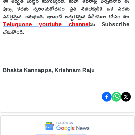
ఈ అద్భుత ఘట్టం ముగుస్తుంది. మహా శివరాత్రి పర్వదినాన ఈ
పుణ్య కథను స్మరించుకోవడం ప్రతి శివభక్తుడికి ఒక పరమ
పవిత్రమైన అనుభూతి. ఇలాంటి అద్భుత‌మైన వీడియోల కోసం మా
Teluguone youtube channel
ను Subscribe
చేసుకోండి.
Bhakta Kannappa, Krishnam Raju