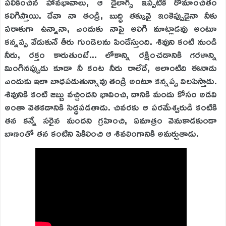
పలికించిన హావభావాలు, ఆ డైలాగ్స్ ఇప్పటికీ రోమాంచితం
కలిగిస్తాయి. దేవా నా తండ్రి, బుద్ధి తక్కువై ఇంకెప్పుడైనా నీకు
పరాకుగా ఉన్నానా, ఎందుకు నాపై అలిగి మాట్లాడవు అంటూ
కన్నప్ప వేడుకునే తీరు గుండెలను పిండేస్తుంది. శివుని కంటి నుండి
నీరు, రక్తం కారుతుంటే... లోకాన్ని రక్షించడానికి గరళాన్ని
మింగినప్పుడు కూడా నీ కంట నీరు రాలేదే, అలాంటిది ఈనాడు
ఎందుకు ఇలా బాధపడుతున్నావు తండ్రి అంటూ కన్నప్ప విలపిస్తాడు.
శివునికి కంటి జబ్బు వచ్చిందని భావించి, దానికి మందు కోసం అడవి
అంతా వెతకడానికి సిద్ధపడతాడు. చివరకు ఆ పరమేశ్వరుడి కంటికి
తన కన్నే సరైన మందని గ్రహించి, ఏమాత్రం వెనుకాడకుండా
బాణంతో తన కంటిని పెకిలించి ఆ శివలింగానికి అమర్చుతాడు.