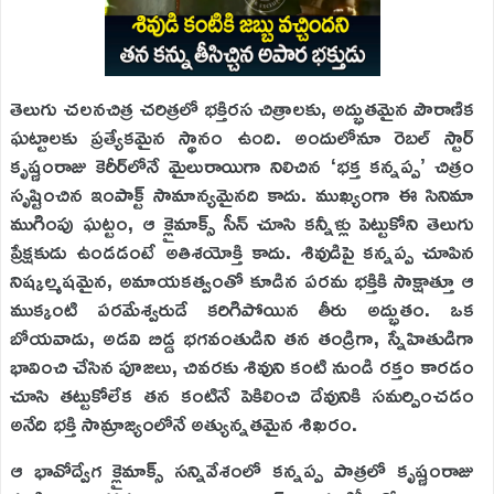
తెలుగు చలనచిత్ర చరిత్రలో భక్తిరస చిత్రాలకు, అద్భుతమైన పౌరాణిక
ఘట్టాలకు ప్రత్యేకమైన స్థానం ఉంది. అందులోనూ రెబల్ స్టార్
కృష్ణంరాజు కెరీర్‌లోనే మైలురాయిగా నిలిచిన ‘భక్త కన్నప్ప’ చిత్రం
సృష్టించిన ఇంపాక్ట్ సామాన్యమైనది కాదు. ముఖ్యంగా ఈ సినిమా
ముగింపు ఘట్టం, ఆ క్లైమాక్స్ సీన్ చూసి కన్నీళ్లు పెట్టుకోని తెలుగు
ప్రేక్షకుడు ఉండడంటే అతిశయోక్తి కాదు. శివుడిపై కన్నప్ప చూపిన
నిష్కల్మషమైన, అమాయకత్వంతో కూడిన పరమ భక్తికి సాక్షాత్తూ ఆ
ముక్కంటి పరమేశ్వరుడే కరిగిపోయిన తీరు అద్భుతం. ఒక
బోయవాడు, అడవి బిడ్డ భగవంతుడిని తన తండ్రిగా, స్నేహితుడిగా
భావించి చేసిన పూజలు, చివరకు శివుని కంటి నుండి రక్తం కారడం
చూసి తట్టుకోలేక తన కంటినే పెకిలించి దేవునికి సమర్పించడం
అనేది భక్తి సామ్రాజ్యంలోనే అత్యున్నతమైన శిఖరం.
ఆ భావోద్వేగ క్లైమాక్స్ సన్నివేశంలో కన్నప్ప పాత్రలో కృష్ణంరాజు