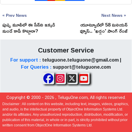
« Prev News
Next News »
పుష్ప మూవీలో ఈ సీన్‌ని ఇక్కడి
యూట్యూబ్‌లో 58 మిలియన్
నుండే కాపీ కొట్టారా?
వ్యూస్.. 'ఖడ్గం' సాంగ్ రేంజ్
మామూలుగా లేదుగా!
Customer Service
For support :
teluguone.teluguone@gmail.com |
For Queries :
support@teluguone.com
Copyright © 2000 -
2026
, TeluguOne.com, All rights reserved.
Disclaimer :
All content on this website, including text, images, videos, graphics,
and audio, is the intellectual property of ObjectOne Information Systems Ltd.
and/or its affiliates. Any unauthorized reproduction, distribution, modification, or
publication of this material, in whole or in part, is strictly prohibited without prior
written consent from ObjectOne Information Systems Ltd.