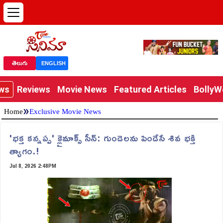
తెలుగు
ENGLISH
ews
Reviews
Movie News
Featured Articles
Bolly
»
Home
Exclusive Movie News
'భక్త కన్నప్ప' క్లైమాక్స్ సీన్: గుండెలను పిండేసే శివ భక్తి
త్యాగం.!
Jul 8, 2026 2:48PM