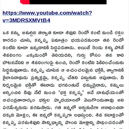
https://www.youtube.com/watch?
v=3MDRSXMVtB4
ఒక కన్ను అమర్చిన తర్వాత కూడా శివుని రెండో కంటి నుండి రక్తం
కారడం చూసి, కన్నప్ప ఏమాత్రం భయపడకుండా తన రెండో
కంటిని కూడా ఇవ్వడానికి సిద్ధపడతాడు. అయితే రెండు కళ్ళు పోతే
శివలింగం ఎక్కడుందో తెలియదని, గుర్తు కోసం తన కాలి
బొటనవేలిని ఆ శివలింగంపై ఉంచి, రెండో కంటిని పెకిలించేందుకు
సిద్ధమవుతాడు. కన్నప్ప చూపిన ఆ అచంచలమైన భక్తికి, త్యాగానికి
కైలాసనాథుడు ప్రత్యక్షమై, కన్నప్ప చేతిని పట్టుకుని ఆపుతాడు. నీ
నిర్మలమైన భక్తితో ఈనాడు భగవంతుడే ధన్యుడైనాడు, కన్నులు
అర్పించిన నీవు నేటి నుంచి 'భక్త కన్నప్ప' అనే నామధేయంతో
ఆచంద్రతారార్కం భక్తుల హృదయాలలో వెలుగొందుతావు అని
పరమేశ్వరుడు వరమిస్తాడు. గత జన్మలో అర్జునుడిగా ఆరాధించినా
దక్కని మోక్షం, ఈ జన్మలో కన్నప్పగా లభిస్తుంది. శివ కటాక్షంతో
కన్నప్ప పరమశివుని సాన్నిధ్యాన్ని పొంది మోక్షాన్ని సాధించడంతో