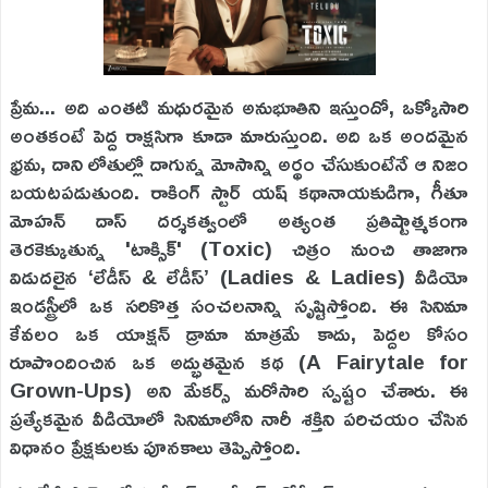
ప్రేమ... అది ఎంతటి మధురమైన అనుభూతిని ఇస్తుందో, ఒక్కోసారి
అంతకంటే పెద్ద రాక్షసిగా కూడా మారుస్తుంది. అది ఒక అందమైన
భ్రమ, దాని లోతుల్లో దాగున్న మోసాన్ని అర్థం చేసుకుంటేనే ఆ నిజం
బయటపడుతుంది. రాకింగ్ స్టార్ యష్ కథానాయకుడిగా, గీతూ
మోహన్ దాస్ దర్శకత్వంలో అత్యంత ప్రతిష్టాత్మకంగా
తెరకెక్కుతున్న 'టాక్సిక్' (Toxic) చిత్రం నుంచి తాజాగా
విడుదలైన ‘లేడీస్ & లేడీస్’ (Ladies & Ladies) వీడియో
ఇండస్ట్రీలో ఒక సరికొత్త సంచలనాన్ని సృష్టిస్తోంది. ఈ సినిమా
కేవలం ఒక యాక్షన్ డ్రామా మాత్రమే కాదు, పెద్దల కోసం
రూపొందించిన ఒక అద్భుతమైన కథ (A Fairytale for
Grown-Ups) అని మేకర్స్ మరోసారి స్పష్టం చేశారు. ఈ
ప్రత్యేకమైన వీడియోలో సినిమాలోని నారీ శక్తిని పరిచయం చేసిన
విధానం ప్రేక్షకులకు పూనకాలు తెప్పిస్తోంది.