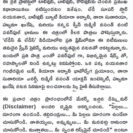
ఈ క్రేజీ ప్రాజెక్టులో టాలీవుడ్, బాలీవుడ్, కోలీవుడ్‌కు చెందిన ప్రముఖ
కథానాయికలు నటిస్తుండటం విశేషం. లేడీ సూపర్ స్టార్
నయనతార, బాలీవుడ్ బ్యూటీ కియారా అద్వానీ, తారా సుతారియా,
హ్యుమా ఖురేషి, మరియు కన్నడ క్వీన్ రుక్మిణీ వసంత్ వంటి
పవర్‌ఫుల్ భామలు ఈ చిత్రంలో కీలక పాత్రలు పోషిస్తున్నారు.
‘లేడీస్ & లేడీస్’ వీడియోలోని ప్రతి ఫ్రేమ్‌లోనూ ఈ నటీమణులు
తమదైన స్క్రీన్ ప్రెజెన్స్ మరియు అద్భుతమైన నటనతో ఆకట్టుకున్నారు.
ఇందులో ప్రతి పాత్ర ఎంతో పవర్‌ఫుల్ గా, విభిన్నమైన షేడ్స్ తో,
రహస్యాలతో నిండి ఉన్నట్లు కనిపిస్తోంది. ఒక పక్క నయనతార
గంభీరమైన లుక్, కియారా అద్వానీ భావోద్వేగ ప్రయాణం, తారా
సుతారియా ఎనర్జీ, రుక్మిణీ వసంత్ యాక్షన్ ఇంటెన్సిటీ, హ్యుమా
ఖురేషి నటన సినిమాపై అంచనాలను స్కై హైకి తీసుకెళ్లాయి.
ఈ ప్రచార చిత్రం ప్రారంభంలోనే మేకర్స్ ఇచ్చిన డిస్క్లైమర్
(Disclaimer) అందరి దృష్టిని ఆకర్షించింది. "పిల్లలు...
దూరంగా ఉండండి. తల్లిదండ్రులు... మీ పిల్లలు దూరంగా ఉండేలా
చూసుకోండి. తాతయ్యలు, అమ్మమ్మలు... మీ మనవళ్లు రాకుండా
చూసుకోండి. ముత్తాతలు... మీ స్వంత రిస్క్‌పైనే చూడండి" అంటూ