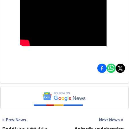
« Prev News
Next News »
Peddi: పెద్ది ఓటిటి డేట్ పై
Anirudh ravichander: