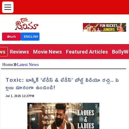
తెలుగు
ENGLISH
ews
Reviews
Movie News
Featured Articles
Bolly
»
Home
Latest News
Toxic: టాక్సిక్ ‘లేడీస్ & లేడీస్’ బోల్డ్ వీడియో రచ్చ.. పి
ల్లలు దూరంగా ఉండండి!
Jul 1, 2026 12:27PM