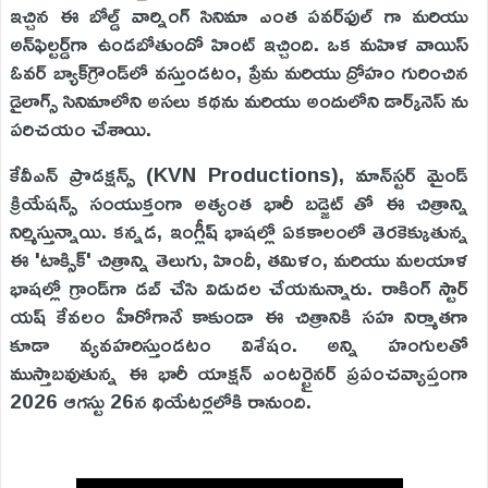
ఇచ్చిన ఈ బోల్డ్ వార్నింగ్ సినిమా ఎంత పవర్‌ఫుల్ గా మరియు
అన్‌ఫిల్టర్డ్‌గా ఉండబోతుందో హింట్ ఇచ్చింది. ఒక మహిళ వాయిస్
ఓవర్ బ్యాక్‌గ్రౌండ్‌లో వస్తుండటం, ప్రేమ మరియు ద్రోహం గురించిన
డైలాగ్స్ సినిమాలోని అసలు కథను మరియు అందులోని డార్క్‌నెస్ ను
పరిచయం చేశాయి.
కేవీఎన్ ప్రొడక్షన్స్ (KVN Productions), మాన్‌స్టర్ మైండ్
క్రియేషన్స్ సంయుక్తంగా అత్యంత భారీ బడ్జెట్ తో ఈ చిత్రాన్ని
నిర్మిస్తున్నాయి. కన్నడ, ఇంగ్లీష్ భాషల్లో ఏకకాలంలో తెరకెక్కుతున్న
ఈ 'టాక్సిక్' చిత్రాన్ని తెలుగు, హిందీ, తమిళం, మరియు మలయాళ
భాషల్లో గ్రాండ్‌గా డబ్ చేసి విడుదల చేయనున్నారు. రాకింగ్ స్టార్
యష్ కేవలం హీరోగానే కాకుండా ఈ చిత్రానికి సహ నిర్మాతగా
కూడా వ్యవహరిస్తుండటం విశేషం. అన్ని హంగులతో
ముస్తాబవుతున్న ఈ భారీ యాక్షన్ ఎంటర్టైనర్ ప్రపంచవ్యాప్తంగా
2026 ఆగస్టు 26న థియేటర్లలోకి రానుంది.