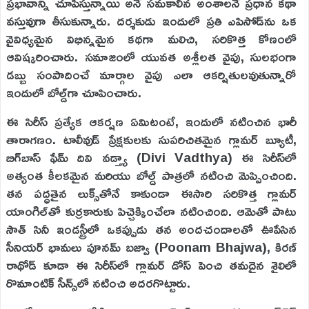
ప్రభావాన్ని చూపిస్తున్నాయి అనే సమకాలీన అంశాలనే ప్రధాన కథా
వస్తువుగా తీసుకున్నారు. దర్శకుడు ఇందులో ప్రతి ఎపిసోడ్‌ను ఒక
వైవిధ్యమైన విభిన్నమైన కథగా మలిచి, సరికొత్త కోణంలో
ఆవిష్కరించారు. సమాజంలో యువత అశ్లీలత వైపు, సులభంగా
డబ్బు సంపాదించే మార్గాల వైపు ఎలా ఆకర్షితులవుతున్నారో
ఇందులో బోల్డ్‌గా చూపించారు.
ఈ సిరీస్ ప్రత్యేక ఆకర్షణ ఏమిటంటే, ఇందులో నటించిన భారీ
తారాగణం. టాలీవుడ్ ప్రేక్షకులకు సుపరిచితమైన గ్లామర్ బ్యూటీ,
బిగ్‌బాస్ ఫేమ్ దివి వడ్త్యా (Divi Vadthya) ఈ సిరీస్‌లో
అత్యంత కీలకమైన మరియు బోల్డ్ పాత్రలో నటించి మెప్పించింది.
తన పద్ధతైన లుక్స్‌తోనే కాకుండా ఈసారి సరికొత్త గ్లామర్
యాంగిల్‌తో కుర్రకారుకు పిచ్చెక్కించేలా నటించింది. ఆమెతో పాటు
సౌత్ సినీ ఇండస్ట్రీలో ఒకప్పుడు తన అందచందాలతో ఊపేసిన
సీనియర్ భామలు పూనమ్ బజ్వా (Poonam Bhajwa), కిరణ్
రాథోడ్ కూడా ఈ సిరీస్‌లో గ్లామర్ డోస్ పెంచి తమదైన శైలిలో
రొమాంటిక్ సీన్స్‌లో నటించి అదరగొట్టారు.