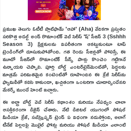
ప్రముఖ తెలుగు ఓటీటీ ప్లాట్‌ఫామ్ 'ఆహా' (Aha) వేదికగా ప్రస్తుతం
సరికొత్త అడల్ట్ అండ్ రొమాంటిక్ వెబ్ సిరీస్ 'ష్' సీజన్ 3 (Sshhh
Season 3) ప్రేక్షకులను విపరీతంగా ఆకట్టుకుంటూ టాప్
ట్రెండింగ్‌లో దూసుకుపోతోంది. గత రెండు సీజన్లతో పోలిస్తే, ఈ
మూడో సీజన్‌లో రొమాంటిక్ సీన్స్ పాళ్లు కొంచెం గట్టిగానే
ఉన్నాయని చెప్పాలి. పూర్తి బోల్డ్ ఎంటర్‌టైన్‌మెంట్‌తో, పెద్దలకు
మాత్రమే పరిమితమైన కంటెంట్‌తో రూపొందిన ఈ క్రేజీ సిరీస్‌ను
ఫ్యామిలీతో కలిసి కాకుండా, ఖచ్చితంగా ఒంటరిగా చూడాల్సిందేనని
మేకర్స్ ముందే హింట్ ఇచ్చారు.
ఈ అల్ట్రా బోల్డ్ వెబ్ సిరీస్ కథాంశం మరియు నేపథ్యం చాలా
ఆసక్తికరంగా డిజైన్ చేశారు. నేటి డిజిటల్ యుగంలో సోషల్
మీడియా క్రేజ్, సబ్‌స్క్రిప్షన్ ట్రెండ్ ఏ విధంగా నడుస్తోంది, అలాగే
టీనేజ్ పిల్లలపై మొబైల్ ఫోన్లు మరియు సోషల్ మీడియా ఎలాంటి