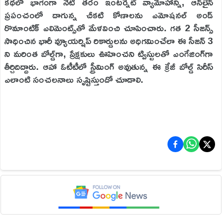
కథలో భాగంగా నేటి తరం ఇంటర్నెట్ వ్యామోహాన్ని, ఆన్‌లైన్
ప్రపంచంలో దాగున్న చీకటి కోణాలను ఎమోషనల్ అండ్
రొమాంటిక్ ఎలిమెంట్స్‌తో మేళవించి చూపించారు. గత 2 సీజన్స్
సాధించిన భారీ వ్యూయర్షిప్ రికార్డులను అధిగమించేలా ఈ సీజన్ 3
ని మరింత బోల్డ్‌గా, ప్రేక్షకులు ఊహించని ట్విస్టులతో ఎంగేజింగ్‌గా
తీర్చిదిద్దారు. ఆహా ఓటీటీలో స్ట్రీమింగ్ అవుతున్న ఈ క్రేజీ బోల్డ్ సిరీస్
ఎలాంటి సంచలనాలు సృష్టిస్తుందో చూడాలి.