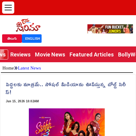
తెలుగు
ENGLISH
ews
Reviews
Movie News
Featured Articles
Bolly
»
Home
Latest News
పెద్దలకు మాత్రమే.. సోషల్ మీడియాను ఊపేస్తున్న బోల్డ్ సిరీ
స్!
Jun 15, 2026 10:02AM