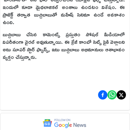
ఇందులో కూడా మైథలాజికల్ అంశాలు ఉండటం విశేషం. ఈ
ప్రాజెక్ట్ తర్వాత బుచ్చిబాబుతో మహేష్ సినిమా ఉండే అవకాశం
ఉంది.
బుచ్చిబాబు చేసిన కామెంట్స్ ప్రస్తుతం సోషల్ మీడియాలో
విపరీతంగా వైరల్ అవుతున్నాయి. ఈ క్రేజీ కాంబో సెట్స్ పైకి వెళ్లాలని
అటు సూపర్ స్టార్ ఫ్యాన్స్, ఇటు బుచ్చిబాబు అభిమానులు ఆశాభావం
వ్యక్తం చేస్తున్నారు.