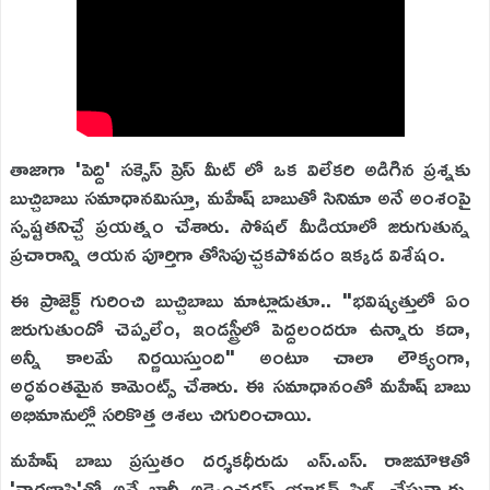
తాజాగా 'పెద్ది' సక్సెస్ ప్రెస్ మీట్ లో ఒక విలేకరి అడిగిన ప్రశ్నకు
బుచ్చిబాబు సమాధానమిస్తూ, మహేష్ బాబుతో సినిమా అనే అంశంపై
స్పష్టతనిచ్చే ప్రయత్నం చేశారు. సోషల్ మీడియాలో జరుగుతున్న
ప్రచారాన్ని ఆయన పూర్తిగా తోసిపుచ్చకపోవడం ఇక్కడ విశేషం.
ఈ ప్రాజెక్ట్ గురించి బుచ్చిబాబు మాట్లాడుతూ.. "భవిష్యత్తులో ఏం
జరుగుతుందో చెప్పలేం, ఇండస్ట్రీలో పెద్దలందరూ ఉన్నారు కదా,
అన్నీ కాలమే నిర్ణయిస్తుంది" అంటూ చాలా లౌక్యంగా,
అర్ధవంతమైన కామెంట్స్ చేశారు. ఈ సమాధానంతో మహేష్ బాబు
అభిమానుల్లో సరికొత్త ఆశలు చిగురించాయి.
మహేష్ బాబు ప్రస్తుతం దర్శకధీరుడు ఎస్.ఎస్. రాజమౌళితో
'వారణాసి'తో అనే భారీ అడ్వెంచరస్ యాక్షన్ ఫిల్మ్ చేస్తున్నారు.