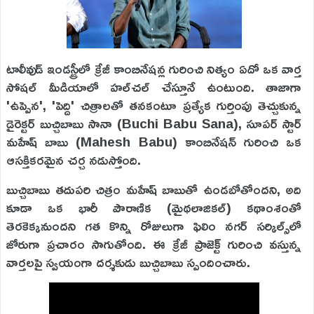
టాలీవుడ్ ఇండస్ట్రీలో క్రేజీ కాంబినేషన్ల గురించి నిత్యం ఏదో ఒక వార్త
సోషల్ మీడియాలో హల్‌చల్ చేస్తూనే ఉంటుంది. తాజాగా
'ఉప్పెన', 'పెద్ది' చిత్రాలతో తనకంటూ ప్రత్యేక గుర్తింపు తెచ్చుకున్న
డైరెక్టర్ బుచ్చిబాబు సానా (Buchi Babu Sana), సూపర్ స్టార్
మహేష్ బాబు (Mahesh Babu) కాంబినేషన్ గురించి ఒక
ఆసక్తికరమైన చర్చ నడుస్తోంది.
బుచ్చిబాబు తదుపరి చిత్రం మహేష్ బాబుతో ఉండబోతోందని, అది
కూడా ఒక భారీ పౌరాణిక (మైథలాజికల్) కథాంశంతో
తెరకెక్కనుందని గత కొన్ని రోజులుగా ఫిలిం నగర్ సర్కిల్స్‌లో
జోరుగా ప్రచారం సాగుతోంది. ఈ క్రేజీ ప్రాజెక్ట్ గురించి వస్తున్న
వార్తలపై స్వయంగా దర్శకుడు బుచ్చిబాబు స్పందించారు.