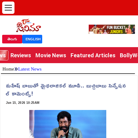
తెలుగు
ENGLISH
ews
Reviews
Movie News
Featured Articles
Bolly
»
Home
Latest News
మహేష్ బాబుతో మైథలాజికల్ మూవీ.. బుచ్చిబాబు సెన్సేషన
ల్ కామెంట్స్!
Jun 15, 2026 10:25AM