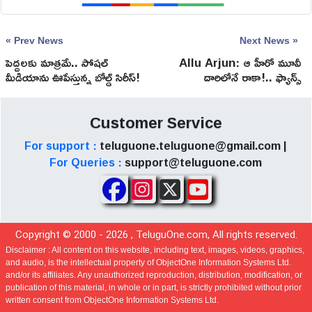
« Prev News
Next News »
పెద్దలకు మాత్రమే.. సోషల్
Allu Arjun: ఆ హీరో మూవీ
మీడియాను ఊపేస్తున్న బోల్డ్ సిరీస్!
దారిలోనే రాకా!.. ఫ్యాన్స్
ఏమంటారో చూడాలి
Customer Service
For support :
teluguone.teluguone@gmail.com |
For Queries :
support@teluguone.com
Copyright © 2000 -
2026
, TeluguOne.com, All rights reserved.
Disclaimer :
All content on this website, including text, images, videos, graphics,
and audio, is the intellectual property of ObjectOne Information Systems Ltd.
and/or its affiliates. Any unauthorized reproduction, distribution, modification, or
publication of this material, in whole or in part, is strictly prohibited without prior
written consent from ObjectOne Information Systems Ltd.