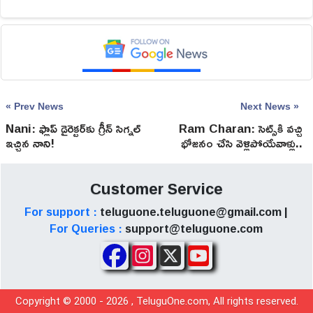
« Prev News
Next News »
Nani: ఫ్లాప్ డైరెక్టర్‌కు గ్రీన్ సిగ్నల్
Ram Charan: సెట్స్‌కి వచ్చి
ఇచ్చిన నాని!
భోజనం చేసి వెళ్లిపోయేవాళ్లు..
ప్రొడ్యూసర్లపై రామ్ చరణ్ షాకింగ్
కామెంట్స్!
Customer Service
For support :
teluguone.teluguone@gmail.com |
For Queries :
support@teluguone.com
Copyright © 2000 -
2026
, TeluguOne.com, All rights reserved.