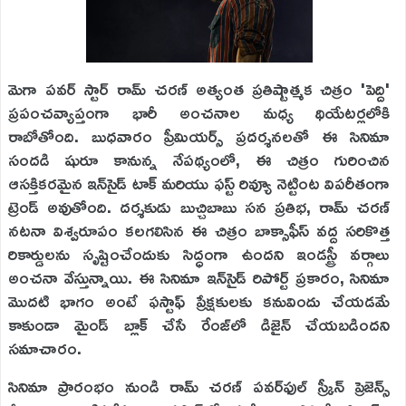
మెగా పవర్ స్టార్ రామ్ చరణ్ అత్యంత ప్రతిష్టాత్మక చిత్రం 'పెద్ది'
ప్రపంచవ్యాప్తంగా భారీ అంచనాల మధ్య థియేటర్లలోకి
రాబోతోంది. బుధవారం ప్రీమియర్స్ ప్రదర్శనలతో ఈ సినిమా
సందడి షురూ కానున్న నేపథ్యంలో, ఈ చిత్రం గురించిన
ఆసక్తికరమైన ఇన్‌సైడ్ టాక్ మరియు ఫస్ట్ రివ్యూ నెట్టింట విపరీతంగా
ట్రెండ్ అవుతోంది. దర్శకుడు బుచ్చిబాబు సన ప్రతిభ, రామ్ చరణ్
నటనా విశ్వరూపం కలగలిసిన ఈ చిత్రం బాక్సాఫీస్ వద్ద సరికొత్త
రికార్డులను సృష్టించేందుకు సిద్ధంగా ఉందని ఇండస్ట్రీ వర్గాలు
అంచనా వేస్తున్నాయి. ఈ సినిమా ఇన్‌సైడ్ రిపోర్ట్ ప్రకారం, సినిమా
మొదటి భాగం అంటే ఫస్టాఫ్ ప్రేక్షకులకు కనువిందు చేయడమే
కాకుండా మైండ్ బ్లాక్ చేసే రేంజ్‌లో డిజైన్ చేయబడిందని
సమాచారం.
సినిమా ప్రారంభం నుండి రామ్ చరణ్ పవర్‌ఫుల్ స్క్రీన్ ప్రెజెన్స్