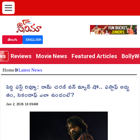
తెలుగు
ENGLISH
ews
Reviews
Movie News
Featured Articles
Bolly
»
Home
Latest News
పెద్ది ఫస్ట్ రివ్యూ: రామ్ చరణ్ వన్ మ్యాన్ షో.. ఫస్టాఫ్ అద్భు
తం, సెకండాఫ్ ఎలా ఉందంటే?
Jun 2, 2026 10:09AM