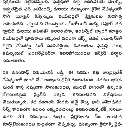
ప్రేక్షకులను కట్టిపడేస్తుంది. ఫస్టాఫ్‌లో వచ్చే అదిరిపోయే సాంగ్స్,
అద్భుతమైన ఫన్ ఎలిమెంట్స్ మరియు ముఖ్యంగా క్రికెట్ నేపథ్యంలో
సాగే యాక్షన్ సీక్వెన్సులు థియేటర్లలో ప్రేక్షకులకు సరికొత్త
అనుభూతిని ఇస్తాయని తెలుస్తోంది. హీరోయిన్ జాన్వీ కపూర్ తన
గ్లామర్ మరియు నటనతో అలరించగా, ఇంటర్వెల్ బ్యాంగ్ మాత్రం
థియేటర్లలో పూనకాలు తెప్పించే విధంగా నెక్స్ట్ లెవెల్ ఎమోషన్‌తో
డిజైన్ చేసినట్లు టాక్ వినిపిస్తోంది. ఓవరాల్‌గా ఫస్టాఫ్ పక్కా
కమర్షియల్ ఎంటర్‌టైనర్‌గా అదిరిపోయిందని ఇన్‌సైడ్ వర్గాల
సమాచారం.
ఇక సెకండాఫ్ విషయానికి వస్తే, ఈ సినిమా కథ ఆంధ్రప్రదేశ్
నేపథ్యంలో నుండి దేశ రాజధాని ఢిల్లీకి మారుతుంది. కథనం ఇక్కడి
నుండి కాస్త నెమ్మదిగా సాగుతుందని, మొదటి భాగంలో ఉన్నంత
వేగవంతమైన స్క్రీన్‌ప్లే ఇక్కడ కనిపించదని విశ్లేషకులు
చెబుతున్నారు. కథ డిమాండ్ మేరకు వచ్చే కొన్ని భారీ ఎమోషనల్
సీన్స్ కారణంగా కథనం నెమ్మదించినట్లు అనిపించినప్పటికీ, సినిమా
చివరి 30 నిమిషాలు మాత్రం ప్రేక్షకులను సీట్ల అంచున
కూర్చోబెడుతుందని ఖచ్చితంగా చెప్పవచ్చు. ముఖ్యంగా క్లైమాక్స్ వైపు