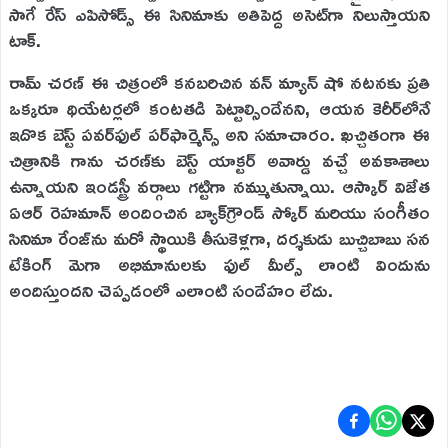
సాగే రేస్ ఎపిసోడ్స్ ఈ సినిమాకు అతిపెద్ద అసెట్‌గా నిలుస్తాయని
టాక్.
రామ్ చరణ్ ఈ చిత్రంలో కనబరిచిన వన్ మ్యాన్ షో నటనకు ప్రతి
ఒక్కరూ థియేటర్లలో కంటతడి పెట్టాల్సిందేనని, ఆయన కెరీర్‌లోనే
ఇదొక బెస్ట్ పవర్‌ఫుల్ పర్‌ఫార్మెన్స్ అని సమాచారం. ఖచ్చితంగా ఈ
చిత్రానికి గాను చరణ్‌కు బెస్ట్ యాక్టర్ అవార్డు వచ్చే అవకాశాలు
ఉన్నాయని ఇండస్ట్రీ వర్గాలు గట్టిగా నమ్ముతున్నాయి. ఆస్కార్ విజేత
ఏఆర్ రెహమాన్ అందించిన బ్యాక్‌గ్రౌండ్ స్కోర్ మరియు సంగీతం
సినిమా రేంజ్‌ను మరో స్థాయికి తీసుకెళ్లగా, దర్శకుడు బుచ్చిబాబు సన
టేకింగ్ మెగా అభిమానులకు ఫుల్ మీల్స్ లాంటి విందును
అందిస్తుందని చెప్పడంలో ఎలాంటి సందేహం లేదు.