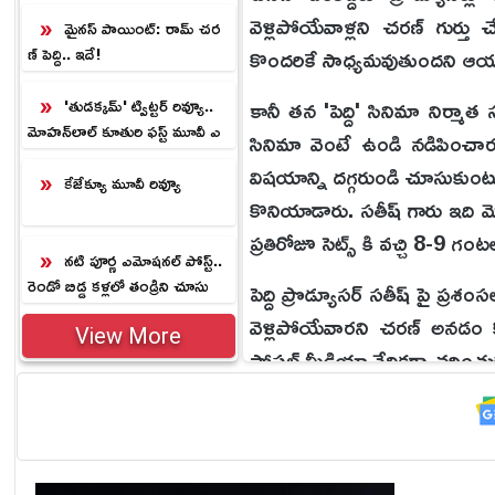
ల్‌.!
వెళ్లిపోయేవాళ్లని చరణ్ గుర్తు
మైనస్ పాయింట్: రామ్ చర
ణ్ పెద్ది.. ఇదే!
కొందరికే సాధ్యమవుతుందని ఆయన
కానీ తన 'పెద్ది' సినిమా నిర్
'తుడక్కమ్' ట్విట్టర్ రివ్యూ..
మోహన్‌లాల్ కూతురి ఫస్ట్ మూవీ ఎ
సినిమా వెంటే ఉండి నడిపించార
లా ఉందంటే.?
విషయాన్ని దగ్గరుండి చూసుకుంటూ
కేజేక్యూ మూవీ రివ్యూ
కొనియాడారు. సతీష్ గారు ఇది మ
ప్రతిరోజూ సెట్స్ కి వచ్చి 8-9 గ
నటి పూర్ణ ఎమోషనల్ పోస్ట్..
రెండో బిడ్డ కళ్లలో తండ్రిని చూసు
పెద్ది ప్రొడ్యూసర్ సతీష్ పై ప్రశం
కుంటూ భావోద్వేగం.!
వెళ్లిపోయేవారని చరణ్ అనడం క
View More
సోషల్ మీడియా వేదికగా చర్చించు