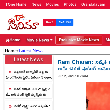
TOne Home
News
Movies
Photos
Grandalayam
తెలుగు
ENGLISH
Movie News
Home
Exclusive Movie News
Mo
»
Home
Latest News
Latest News
Ram Charan: సెట్స్‌కి వచ్చ
రామ్ చరణ్ షాకింగ్ కామెంట
సెప్టెంబర్ బాక్సాఫీస్ వద్ద ఊ
Jun 2, 2026 10:21AM
హించని ఫైట్.. ఏకంగా 5 చిత్రాల
మధ్య బిగ్ క్లాష్!
పవన్ కళ్యాణ్ 'ఓజీ 2' స్క్రిప్ట్ రె
డీ.. కానీ పవర్ స్టార్ ఫ్యాన్స్‌కు ఊ
హించని ట్విస్ట్!
ఓటీటీ ట్విస్ట్: అఖిల్ అక్కినేని '