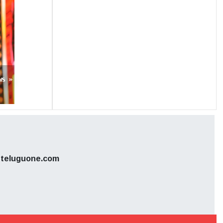
ws »
teluguone.com