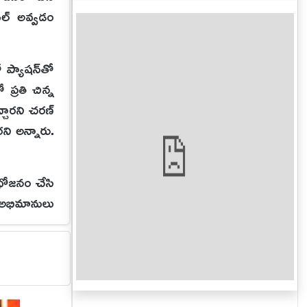
వెల్ అవ్వడం
 ప్యాషన్‌తో
్రతి చిన్న
్చారని చరణ్
ని అన్నారు.
, భోజనం చేసి
 అభిమానులు