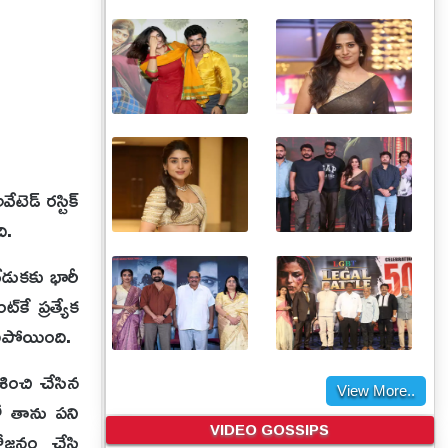
టెడ్ రస్టిక్
ి.
ేడుకకు భారీ
కే ప్రత్యేక
గిపోయింది.
ేశించి చేసిన
View More..
ో తాను పని
VIDEO GOSSIPS
 భోజనం చేసి