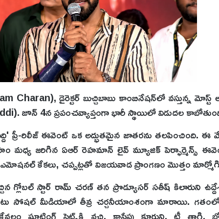
 Charan), డైరెక్టర్ బుచ్చిబాబు కాంబినేషన్‌లో వస్తున్న మోస్ట్ అవే
ి' (Peddi). జూన్ 4న ప్రపంచవ్యాప్తంగా భారీ స్థాయిలో విడుదల కాబోతుంద
ది' ప్రీ-రిలీజ్ ఈవెంట్ ఒక అద్భుతమైన జాతరను తలపించింది. ఈ వ
ధ్య జరిగిన ఏఆర్ రెహమాన్ లైవ్ మ్యూజిక్ పెర్ఫార్మెన్స్ ఈవెంట్‌
 ఎమోషనల్ కేకలు, చప్పట్లతో విజయవాడ ప్రాంగణం మొత్తం మార్మో
చిన గ్లోబల్ స్టార్ రామ్ చరణ్ తన ప్రొడ్యూసర్ సతీష్ కిలారుని ఉద్ద
తో పాటు సోషల్ మీడియాలో తీవ్ర చర్చనీయాంశంగా మారాయి. గతంల
ు కేవలం షూటింగ్ సెట్స్‌కి వచ్చి, కాసేపు కూర్చుని, టీ తాగి,