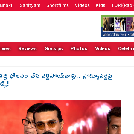
Bhakti
Sahityam
Shortfilms
Videos
Kids
TORi(Radi
vies
Reviews
Gossips
Photos
Videos
Celebri
ి భోజనం చేసి వెళ్లిపోయేవాళ్లు.. ప్రొడ్యూసర్లపై
్స్!