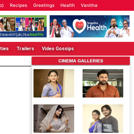
o)
Recipes
Greetings
Health
Vanitha
ties
Trailers
Video Gossips
CINEMA GALLERIES