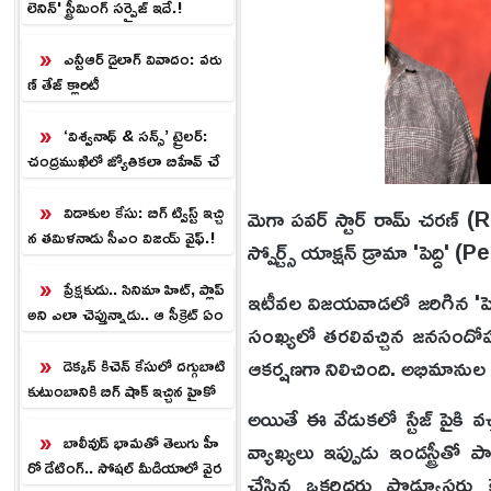
లెనిన్' స్ట్రీమింగ్ సర్ప్రైజ్ ఇదే.!
ఎన్టీఆర్ డైలాగ్ వివాదం: వరు
ణ్ తేజ్ క్లారిటీ
‘విశ్వనాథ్ & సన్స్’ ట్రైలర్:
చంద్రముఖిలో జ్యోతికలా బిహేవ్ చే
స్తున్నావ్.!
విడాకుల కేసు: బిగ్ ట్విస్ట్ ఇచ్చి
మెగా పవర్ స్టార్ రామ్ చరణ్ (Ram
న తమిళనాడు సీఎం విజయ్ వైఫ్.!
స్పోర్ట్స్ యాక్షన్ డ్రామా 'పెద్ద
ప్రేక్షకుడు.. సినిమా హిట్, ప్లాప్
ఇటీవల విజయవాడలో జరిగిన 'పెద్
అని ఎలా చెప్తున్నాడు.. ఆ సీక్రెట్ ఏం
సంఖ్యలో తరలివచ్చిన జనసందోహం మ
టి!
ఆకర్షణగా నిలిచింది. అభిమానుల
డెక్కన్ కిచెన్ కేసులో దగ్గుబాటి
కుటుంబానికి బిగ్ షాక్ ఇచ్చిన హైకో
అయితే ఈ వేడుకలో స్టేజ్ పైకి వచ్
ర్టు.!
బాలీవుడ్ భామతో తెలుగు హీ
వ్యాఖ్యలు ఇప్పుడు ఇండస్ట్రీ
రో డేటింగ్.. సోష‌ల్ మీడియాలో వైర‌
చేసిన ఒకరిద్దరు ప్రొడ్యూసర్ల