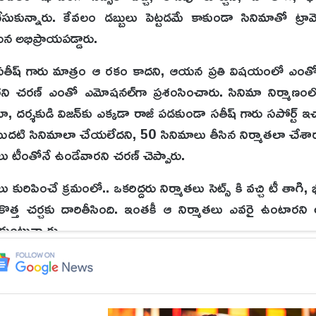
 చేసుకున్నారు. కేవలం డబ్బులు పెట్టడమే కాకుండా సినిమాతో ట్రా
 అభిప్రాయపడ్డారు.
మాత సతీష్ గారు మాత్రం ఆ రకం కాదని, ఆయన ప్రతి విషయంలో ఎంతో
ని చరణ్ ఎంతో ఎమోషనల్‌గా ప్రశంసించారు. సినిమా నిర్మాణంలో ప
, దర్శకుడి విజన్‌కు ఎక్కడా రాజీ పడకుండా సతీష్ గారు సపోర్ట్ ఇచ
ొదటి సినిమాలా చేయలేదని, 50 సినిమాలు తీసిన నిర్మాతలా చేశార
ంటలు టీంతోనే ఉండేవారని చరణ్ చెప్పారు.
సలు కురిపించే క్రమంలో.. ఒకరిద్దరు నిర్మాతలు సెట్స్ కి వచ్చి టీ తాగి
ొత్త చర్చకు దారితీసింది. ఇంతకీ ఆ నిర్మాతలు ఎవరై ఉంటారని
కుంటున్నారు.