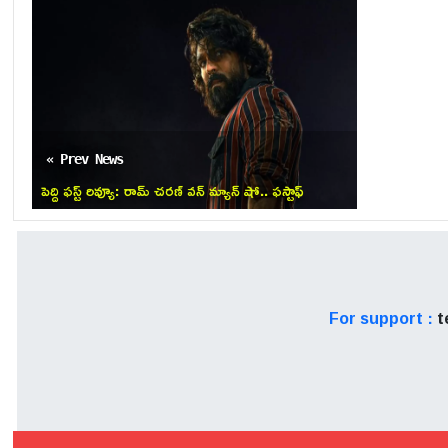
« Prev News
పెద్ది ఫస్ట్ రివ్యూ: రామ్ చరణ్ వన్ మ్యాన్ షో.. ఫస్టాఫ్
అద్భుతం, సెకండాఫ్ ఎలా ఉందంటే?
For support :
t