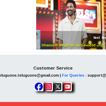
Next Ne
Dhanush: కోలీవుడ్ స్టార్ ధనుష్ పొలిటికల్ ఎంట్రీ..
విజయ్‌లా సీఎం అవుతాడా?
Customer Service
eluguone.teluguone@gmail.com |
For Queries :
support@