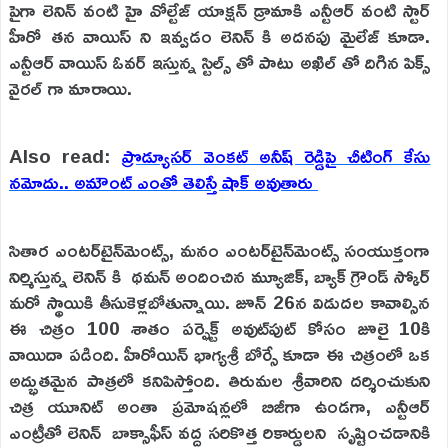
పైగా లెనిన్ వంటి హై వోల్టేజ్ యాక్షన్ డ్రామాకి ఎన్టీఆర్ వంటి స్టార్
హీరో తన వాయిస్ ని ఇవ్వడం లెనిన్ కి అదనపు మైలేజ్ కూడా.
ఎన్టీఆర్ వాయిస్ ఓవర్ ఇస్తున్న స్టిల్స్ తో పాటు అఖిల్ తో దిగిన పిక్స్
వైరల్ గా మారాయి.
Also read:
ప్రొడ్యూసర్ వెంకట్ అనీష్ రెడ్డిపై చీటింగ్ కేసు
నమోదు.. అమౌంట్ ఎంతో తెలిస్తే షాక్ అవుతారు
సితార ఎంటర్‌టైన్‌మెంట్స్, మనం ఎంటర్‌టైన్‌మెంట్స్ సంయుక్తంగా
నిర్మిస్తున్న లెనిన్ కి థమన్ అందించిన మ్యూజిక్, బ్యాక్ గ్రౌండ్ స్కోర్
మరో స్థాయికి తీసుకెళ్లబోతున్నాయి. జూన్ 26న విడుదల కావాల్సిన
ఈ చిత్రం 100 శాతం పర్ఫెక్ట్ అవుట్‌పుట్ కోసం జూలై 10కి
వాయిదా పడింది. హీరోయిన్ భాగ్యశ్రీ బోర్సే కూడా ఈ చిత్రంలో ఒక
అద్భుతమైన పాత్రలో కనిపిస్తోంది. తిరుమల శ్రీవారిని దర్శించుకుని
చిత్ర యూనిట్ అంతా ప్రమోషన్లలో బిజీగా ఉండగా, ఎన్టీఆర్
ఎంట్రీతో లెనిన్ బాక్సాఫీస్ వద్ద సరికొత్త రికార్డులని సృష్టించడానికి