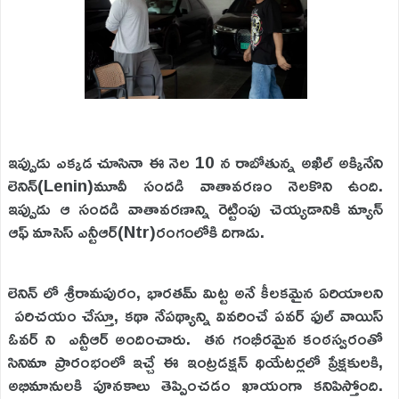
ఇప్పుడు ఎక్కడ చూసినా ఈ నెల 10 న రాబోతున్న అఖిల్ అక్కినేని
లెనిన్(Lenin)మూవీ సందడి వాతావరణం నెలకొని ఉంది.
ఇప్పుడు ఆ సందడి వాతావరణాన్ని రెట్టింపు చెయ్యడానికి మ్యాన్
ఆఫ్ మాసెస్ ఎన్టీఆర్(Ntr)రంగంలోకి దిగాడు.
లెనిన్ లో శ్రీరామపురం, భారతమ్ మిట్ట అనే కీలకమైన ఏరియాలని
పరిచయం చేస్తూ, కథా నేపథ్యాన్ని వివరించే పవర్ ఫుల్ వాయిస్
ఓవర్ ని ఎన్టీఆర్ అందించారు. తన గంభీరమైన కంఠస్వరంతో
సినిమా ప్రారంభంలో ఇచ్చే ఈ ఇంట్రడక్షన్ థియేటర్లలో ప్రేక్షకులకి,
అభిమానులకి పూనకాలు తెప్పించడం ఖాయంగా కనిపిస్తోంది.