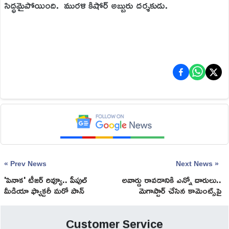
సిద్ధమైపోయింది. మురళి కిషోర్ అబ్బురు దర్శకుడు.
« Prev News
Next News »
'పినాక' టీజర్ రివ్యూ.. పీపుల్
అవార్డు రావ‌డానికి ఎన్నో దారులు..
మీడియా ఫ్యాక్టరీ మరో పాన్
మెగాస్టార్ చేసిన కామెంట్స్‌పై
ఇండియా వండర్.!
న‌ట‌కిరీటి రియాక్ష‌న్‌.!
Customer Service