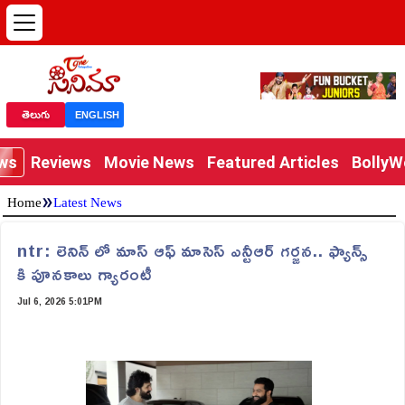
తెలుగు
ENGLISH
ews
Reviews
Movie News
Featured Articles
Bolly
»
Home
Latest News
ntr: లెనిన్ లో మాస్ ఆఫ్ మాసెస్ ఎన్టీఆర్ గర్జన.. ఫ్యాన్స్
కి పూనకాలు గ్యారంటీ
Jul 6, 2026 5:01PM