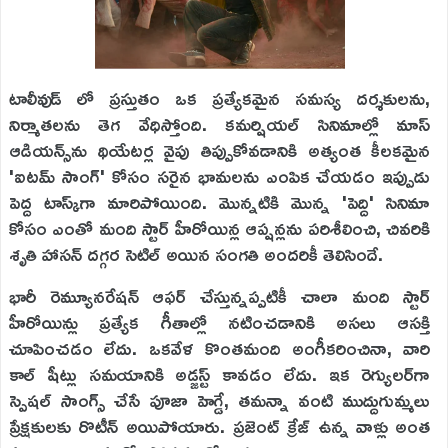
టాలీవుడ్ లో ప్రస్తుతం ఒక ప్రత్యేకమైన సమస్య దర్శకులను,
నిర్మాతలను తెగ వేధిస్తోంది. కమర్షియల్ సినిమాల్లో మాస్
ఆడియన్స్‌ను థియేటర్ల వైపు తిప్పుకోవడానికి అత్యంత కీలకమైన
'ఐటమ్ సాంగ్' కోసం సరైన భామలను ఎంపిక చేయడం ఇప్పుడు
పెద్ద టాస్క్‌గా మారిపోయింది. మొన్నటికి మొన్న 'పెద్ది' సినిమా
కోసం ఎంతో మంది స్టార్ హీరోయిన్ల ఆప్షన్లను పరిశీలించి, చివరికి
శృతి హాసన్ దగ్గర సెటిల్ అయిన సంగతి అందరికీ తెలిసిందే.
భారీ రెమ్యూనరేషన్ ఆఫర్ చేస్తున్నప్పటికీ చాలా మంది స్టార్
హీరోయిన్లు ప్రత్యేక గీతాల్లో నటించడానికి అసలు ఆసక్తి
చూపించడం లేదు. ఒకవేళ కొంతమంది అంగీకరించినా, వారి
కాల్ షీట్లు సమయానికి అడ్జస్ట్ కావడం లేదు. ఇక రెగ్యులర్‌గా
స్పెషల్ సాంగ్స్ చేసే పూజా హెగ్డే, తమన్నా వంటి ముద్దుగుమ్మలు
ప్రేక్షకులకు రొటీన్ అయిపోయారు. ప్రజెంట్ క్రేజ్ ఉన్న వాళ్లు అంత