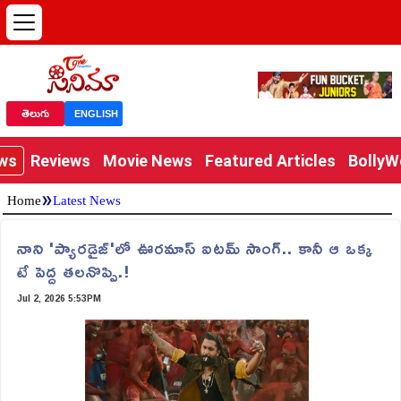
తెలుగు
ENGLISH
ews
Reviews
Movie News
Featured Articles
Bolly
»
Home
Latest News
నాని 'ప్యారడైజ్'లో ఊరమాస్ ఐటమ్ సాంగ్.. కానీ ఆ ఒక్క
టే పెద్ద తలనొప్పి.!
Jul 2, 2026 5:53PM