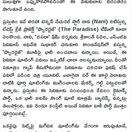
సులువుగా ఒప్పుకోకపోవడంతో ఈ వెతుకులాట నిరంతరం
సాగుతూనే ఉంది.
ప్రస్తుతం ఇదే తరహా టెన్షన్ నేచురల్ స్టార్ నాని (Nani) నటిస్తున్న
లేటెస్ట్ క్రేజీ ప్రాజెక్ట్ 'ప్యారడైజ్' (The Paradise) టీమ్‌లో కూడా
నెలకొంది. నాని, 'దసరా' ఫేమ్ దర్శకుడు శ్రీకాంత్ ఓదెల, ఎస్‌ఎల్‌వి
సినిమాస్ అధినేత సుధాకర్ చెరుకూరి కాంబినేషన్‌లో వస్తున్న
'ప్యారడైజ్' మూవీపై భారీ అంచనాలు ఉన్నాయి. అయితే, ఈ
సినిమా షూటింగ్ పనులు ఇప్పటికే చాలా ఆలస్యమయ్యాయి. దీంతో
ఏమాత్రం గ్యాప్ తీసుకోకుండా సినిమాను చకచకా ఫినిష్ చేసే
పనిలో పడింది చిత్ర యూనిట్. ఎలాగైనా సరే ఈ జూలై నెలాఖరు
నాటికి పూర్తి షూటింగ్‌ను ముగించాలని మేకర్స్ గట్టి పట్టుదలతో
ఉన్నారు. ప్రస్తుతం ఈ సినిమాకు సంబంధించి కేవలం క్లైమాక్స్
పార్ట్, ఒక భారీ ఐటమ్ సాంగ్ షూట్ మాత్రమే బ్యాలెన్స్ ఉన్నట్లు
తెలుస్తోంది. ఇవి రెండూ కంప్లీట్ అయితే సినిమా టాకీ పార్ట్ మొత్తం
పూర్తయినట్లే.
ఒకవైపు సెట్స్‌పై మిగిలిన షూటింగ్‌ను వేగంగా జరుపుతూనే,