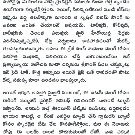
మరోవైపు పారలల్‌గా పోస్ట్ ప్రొడక్షన్ పనులను కూడా చిత్ర బృందం
శరవేగంగా పర్యవేక్షిస్తోంది. అయితే, వీటన్నింటికంటే మూవీ టీమ్‌కు
ఇప్పుడు పెద్ద తలనొప్పిగా మారింది ఆ స్పెషల్ ఐటమ్ సాంగ్ కు
ఎవరిని ఎంపిక చేయాలనే విషయమే. టాలీవుడ్, కోలీవుడ్,
బాలీవుడ్‌కు చెందిన పలువురు స్టార్ హీరోయిన్ల పేర్లను
పరిశీలిస్తున్నప్పటికీ, డేట్ల సర్దుబాటు కాకపోవడంతో మేకర్స్
తలపట్టుకుంటున్నారు. అసలు ఈ క్రేజీ మాస్ మసాలా సాంగ్ కోసం
సరికొత్త ముఖాన్ని పరిచయం చేస్తే బాగుంటుందేమో అనే
ప్రత్యామ్నాయ ఆలోచన కూడా దర్శకుడు శ్రీకాంత్ ఓదెల చేస్తున్నట్లు
ఇన్ సైడ్ టాక్. కొత్త అమ్మాయి అయితే ఫ్రెష్ లుక్ రావడంతో పాటు
డేట్స్ సమస్య కూడా ఉండదని భావిస్తున్నారు.
అయితే ఇక్కడ అసలైన హైలైట్ ఏంటంటే, ఈ ఐటమ్ సాంగ్ కోసం
రాకింగ్ మ్యూజిక్ డైరెక్టర్ అనిరుధ్ రవిచందర్ ఎలాంటి ట్యూన్
ఇస్తారనేది. అనిరుధ్ ఇచ్చే ఊరమాస్ బీట్స్‌కు థియేటర్లు దద్దరిల్లడం
ఖాయం కాబట్టి, ఆ రేంజ్ ఎనర్జీని మ్యాచ్ చేసే గ్లామరస్ బ్యూటీ
కోసం ప్యారడైజ్ టీమ్ వేట కొనసాగిస్తోంది. మరి ఈ నెలాఖరు
లోపు ఈ ఐటమ్ బాంబ్ దొరుకుతుందో లేదో, నాని పక్కన