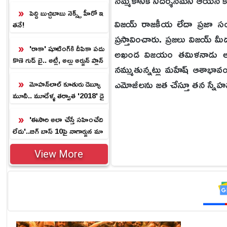
నమ్మకానికి నిదర్శనమని ఆయన 
గానే ఉన్నాయా.?
పెద్ది బుచ్చిబాబు నెక్స్ట్ హీరో ఇ
విజయ్ రాజకీయ లేదా ప్రజా స
తనే!
ప్రస్తావించారు. ప్రజలు విజయ్
'రాకా' షూటింగ్‌కి దీపికా పదు
అఖండ విజయం తమిళనాడు అభివృద
కొణె గుడ్ బై.. అట్లీ, అల్లు అర్జున్ ప్లాన్
నమ్ముతున్నట్లు మహేష్ ఆశాభావ
ఇదే.!
ఎమోజీలను జత చేస్తూ తన స్నేహప
మోహన్‌లాల్ కూతురు డెబ్యూ
మూవీ.. మూడేళ్ళ తర్వాత '2018' డై
రెక్టర్ సంచలనం.!
'ఈసారి అలా చేస్తే సహించేది
లేదు'..బిగ్ బాస్ 10పై నాగార్జున మా
స్ వార్నింగ్!
View More