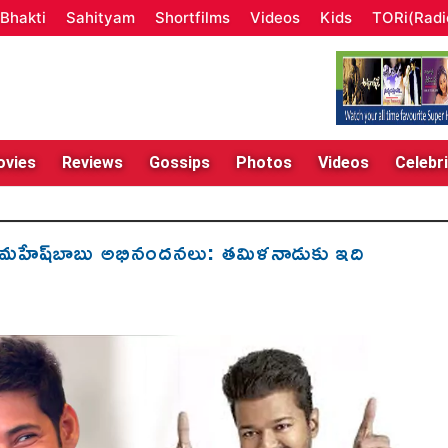
Bhakti
Sahityam
Shortfilms
Videos
Kids
TORi(Radi
vies
Reviews
Gossips
Photos
Videos
Celebri
 మ‌హేష్‌బాబు అభినందనలు: తమిళనాడుకు ఇది