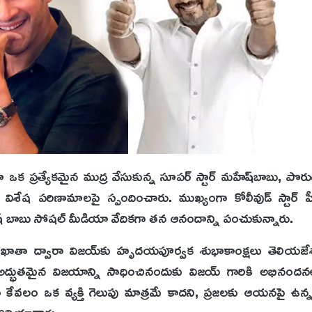
క ప్రత్యేకమైన ముద్ర వేసుకున్న సూపర్ స్టార్ మ‌హేష్‌బాబు, పొరుగు
విశేష పరిణామాలపై స్పందించారు. ముఖ్యంగా కోలీవుడ్ స్టార్ 
బాబు సోషల్ మీడియా వేదికగా తన ఆనందాన్ని పంచుకున్నారు.
ాతా ద్వారా విజయ్‌కు హృదయపూర్వక శుభాకాంక్షలు తెలియజేశా
ూ, అద్భుతమైన విజయాన్ని సాధించినందుకు విజయ్ గారికి అభినం
 కేవలం ఒక వ్యక్తి గెలుపు మాత్రమే కాదని, ప్రజలకు ఆయనపై ఉన