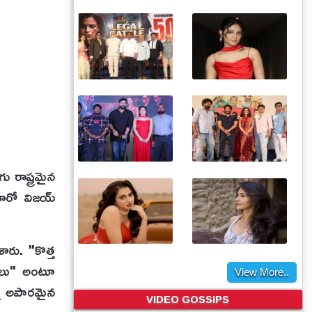
 రాష్ట్రమైన
హీరో విజయ్
రు. "కొత్త
దనలు" అంటూ
View More..
్న అపారమైన
VIDEO GOSSIPS