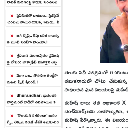
రావత్ మరణంపై కొడుకు సంచలన
వ్యాఖ్యలు.. ఆ మందు ఇచ్చింది ఎవరు
ప్రెస్‌మీట్‌లో దారుణం.. స్టేజ్‌పైనే
చెంప‌లు వాయించుకున్న న‌టుడు.. వీ
డియో వైర‌ల్‌.!
బిగ్ ట్విస్ట్.. రేపు రిలీజ్ కావాల్సి
న మూవీ సడెన్‌గా వాయిదా.!
శ్రీనివాస మంగాపురం ప్రమోష
న్ల లోపం: బాక్సాఫీస్ వసూళ్లని దెబ్బ
తీసిన పబ్లిసిటీ గ్యాప్!
తెలుగు సినీ పరిశ్రమలో తనకంటూ ఒ
మెగా బరి.. తొలిసారి తండ్రీకొ
తమిళనాడులో చోటు చేసుకున్న 
డుకుల స్క్రీన్ షేరింగ్.!
సాధించిన ఘన విజయంపై మహేష్ 
dhurandhar: ధురంధర్
మహేష్ బాబు తన అధికారిక X ఖ
పార్లమెంట్ దాడిలో చనిపోయిన క
మలేష్ కుమారి యాదవ్ ఎవరో తెలు
బెంచ్‌మార్క్‌లను నెలకొల్పుత
సా!
'కొరియన్ కనకరాజు' బుకిం
మహేష్ పేర్కొన్నారు. ఈ విజయం
గ్స్.. లెక్కలు వరుణ్‌ తేజ్‌కి అనుకూలం