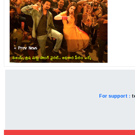
« Prev News
విజయ్, త్రిష మట్ట సాంగ్ వైరల్.. అధికార పీఠం ఎక్కే
వేళ పెరిగిన హంగామా!
For support :
t