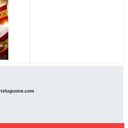
ws »
teluguone.com