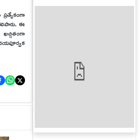
్రత్యేకంగా
తెలిపారు. ఈ
 ఖచ్చితంగా
హృదయపూర్వక