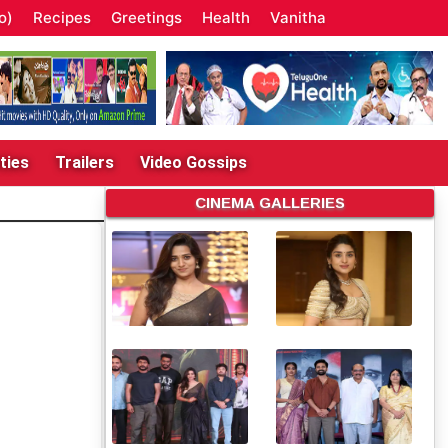
o)
Recipes
Greetings
Health
Vanitha
ties
Trailers
Video Gossips
CINEMA GALLERIES