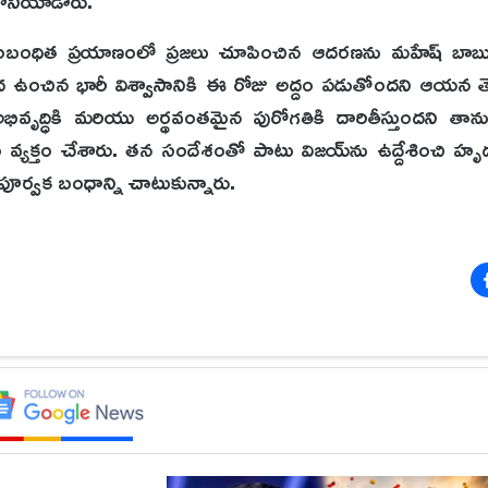
కొనియాడారు.
ంబంధిత ప్రయాణంలో ప్రజలు చూపించిన ఆదరణను మహేష్ బాబు ప
 మీద ఉంచిన భారీ విశ్వాసానికి ఈ రోజు అద్దం పడుతోందని ఆయన 
్ధికి మరియు అర్థవంతమైన పురోగతికి దారితీస్తుందని తాను
ం వ్యక్తం చేశారు. తన సందేశంతో పాటు విజయ్‌ను ఉద్దేశించి 
ూర్వక బంధాన్ని చాటుకున్నారు.