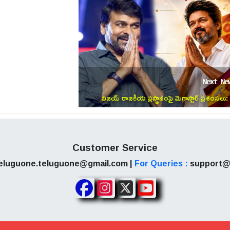
Next Ne
విజయ్ రాజకీయ ప్రస్థానంపై మెగాస్టార్ ప్రశంసలు:
సోషల్ మీడియాలో వైరల్ అవుతున్న చిరంజీవి పోస్ట్!
Customer Service
eluguone.teluguone@gmail.com |
For Queries :
support@