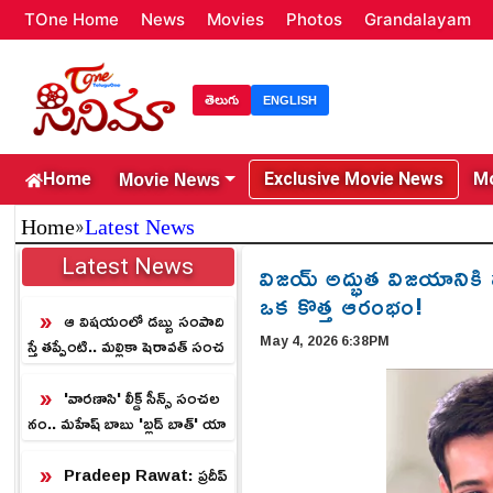
TOne Home
News
Movies
Photos
Grandalayam
తెలుగు
ENGLISH
Movie News
Home
Exclusive Movie News
Mo
»
Home
Latest News
Latest News
విజయ్ అద్భుత విజయానికి
ఒక కొత్త ఆరంభం!
ఆ విషయంలో డబ్బు సంపాది
May 4, 2026 6:38PM
స్తే తప్పేంటి.. మల్లికా షెరావత్ సంచ
లన వ్యాఖ్యలు
'వారణాసి' లీక్డ్ సీన్స్ సంచల
నం.. మహేష్ బాబు 'బ్లడ్ బాత్' యా
క్షన్ సీన్స్ లీక్.!
Pradeep Rawat: ప్రదీప్