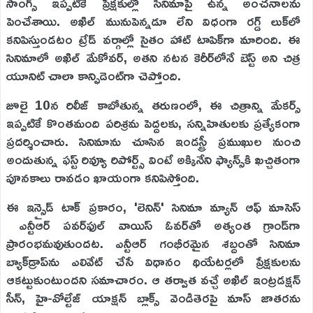
సాంగ్స్ ఇప్పటికే ప్రేక్షకుల్లో సినిమాపై ఉన్న అంచనాలను
పెంచేశాయి. అఖిల్ మునుపెన్నడూ లేని విధంగా రగ్డ్ లుక్‌లో
కనిపిస్తుండటం ట్రేడ్ వర్గాల్లో సైతం హాట్ టాపిక్‌గా మారింది. ఈ
సినిమాలో అఖిల్ మేకోవర్, అతని నటన కెరీర్‌లోనే బెస్ట్ అని చిత్ర
యూనిట్ చాలా కాన్ఫిడెంట్‌గా చెప్తోంది.
జూలై 10న రిలీజ్ కాబోతున్న తరుణంలో, ఈ చిత్రాన్ని మేకర్స్
ఇప్పటికే కొంతమంది పరిశ్రమ పెద్దలకు, సన్నిహితులకు ప్రత్యేకంగా
ప్రదర్శించారు. సినిమాను చూసిన ఇండస్ట్రీ ప్రముఖుల నుంచి
అందుతున్న ఫస్ట్ రివ్యూ రిపోర్ట్స్ వింటే అక్కినేని ఫ్యాన్స్‌కి ఖచ్చితంగా
పూనకాలు రావడం ఖాయంగా కనిపిస్తోంది.
ఈ ఇన్సైడ్ టాక్ ప్రకారం, 'లెనిన్' సినిమా మ్యాన్ ఆఫ్ మాసెస్
ఎన్టీఆర్ పవర్‌ఫుల్ వాయిస్ ఓవర్‌తో అత్యంత గ్రాండ్‌గా
ప్రారంభమవుతుందట. ఎన్టీఆర్ గంభీరమైన శబ్దంతో సినిమా
బ్యాక్‌డ్రాప్‌ను ఎలివేట్ చేసే విధానం థియేటర్లలో ప్రేక్షకులను
ఆకట్టుకుంటుందని సమాచారం. ఆ తర్వాత వచ్చే అఖిల్ ఇంట్రడక్షన్
సీన్, హై-వోల్టేజ్ యాక్షన్ బ్లాక్స్ వెండితెరపై మాస్ జాతరను