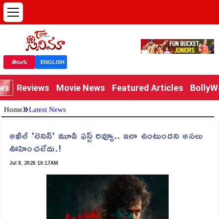
తెలుగు
ENGLISH
ews
Reviews
Movie News
Featured Articles
Bolly
»
Home
Latest News
అఖిల్ 'లెనిన్' మూవీ ఫస్ట్ రివ్యూ.. ఇలా ఉంటుందని అసలు
ఊహించలేదు.!
Jul 8, 2026 10:17AM