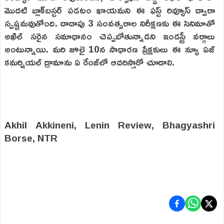
మొదటి బ్లాక్‌బస్టర్ పడటం ఖాయమని ఈ ఫస్ట్ రివ్యూస్ ద్వారా
స్పష్టమవుతోంది. దాదాపు 3 సంవత్సరాల నిరీక్షణకు ఈ సినిమాతో
అఖిల్ సరైన సమాధానం చెప్పబోతున్నాడని ఇండస్ట్రీ వర్గాలు
అంటున్నాయి. మరి జూలై 10న సాధారణ ప్రేక్షకులు ఈ న్యూ ఏజ్
కమర్షియల్ డ్రామాను ఏ రేంజ్‌లో ఆదరిస్తారో చూడాలి.
Akhil Akkineni, Lenin Review, Bhagyashri
Borse, NTR