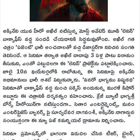
అక్కినేని యువ హీరో అఖిల్ నటిస్తున్న మోస్ట్ అవేటెడ్ మూవీ 'లెనిన్'
బాక్సాఫీస్ వద్ద సందడి చేయడానికి సిద్ధమవుతోంది. అఖిల్ గత
చిత్రం 'ఏజెంట్' భారీ అంచనాలతో వచ్చి డిజాస్టర్‌గా నిలిచిన సంగతి
తెలిసిందే. ఆ సినిమా తర్వాత అఖిల్ దాదాపు 3 ఏళ్ల పాటు విరామం
తీసుకుని, ఎంతో పట్టుదలగా ఈ 'లెనిన్' ప్రాజెక్ట్‌ను పట్టాలెక్కించారు.
జూలై 10న థియేటర్లలోకి రాబోతున్న ఈ సినిమాపై అక్కినేని
అభిమానులు భారీ ఆశలే పెట్టుకున్నారు. 'వినరో భాగ్యము విష్ణుకథ'
సినిమాతో బాక్సాఫీస్ వద్ద మంచి సక్సెస్ అందుకున్న మురళీ కిషోర్
అబ్బూరు ఈ చిత్రానికి దర్శకత్వం వహించారు. క్రేజీ బ్యూటీ భాగ్యశ్రీ
బోర్సే హీరోయిన్‌గా నటిస్తుండగా.. సితార ఎంటర్టైన్మెంట్స్, మనం
ఎంటర్‌ప్రైజెస్ బ్యానర్స్ పై సూర్యదేవర నాగవంశీ, అక్కినేని నాగార్జున
సంయుక్తంగా ఈ న్యూ ఏజ్ కమర్షియల్ డ్రామాను నిర్మించారు.
సినిమా ప్రమోషన్స్‌లో భాగంగా విడుదల చేసిన టీజర్, ట్రైలర్,