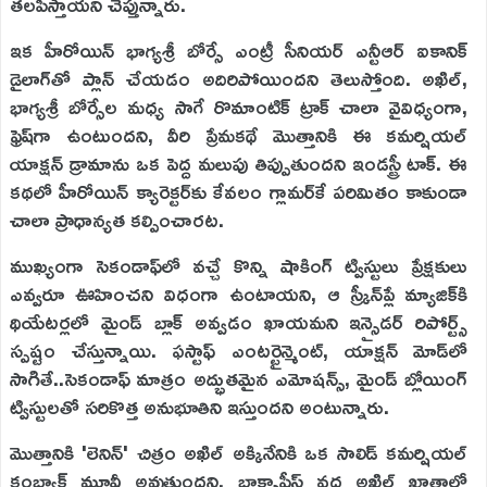
తలపిస్తాయని చెప్తున్నారు.
ఇక హీరోయిన్ భాగ్యశ్రీ బోర్సే ఎంట్రీ సీనియర్ ఎన్టీఆర్ ఐకానిక్
డైలాగ్‌తో ప్లాన్ చేయడం అదిరిపోయిందని తెలుస్తోంది. అఖిల్,
భాగ్యశ్రీ బోర్సేల మధ్య సాగే రొమాంటిక్ ట్రాక్ చాలా వైవిధ్యంగా,
ఫ్రెష్‌గా ఉంటుందని, వీరి ప్రేమకథే మొత్తానికి ఈ కమర్షియల్
యాక్షన్ డ్రామాను ఒక పెద్ద మలుపు తిప్పుతుందని ఇండస్ట్రీ టాక్. ఈ
కథలో హీరోయిన్ క్యారెక్టర్‌కు కేవలం గ్లామర్‌కే పరిమితం కాకుండా
చాలా ప్రాధాన్యత కల్పించారట.
ముఖ్యంగా సెకండాఫ్‌లో వచ్చే కొన్ని షాకింగ్ ట్విస్టులు ప్రేక్షకులు
ఎవ్వరూ ఊహించని విధంగా ఉంటాయని, ఆ స్క్రీన్‌ప్లే మ్యాజిక్‌కి
థియేటర్లలో మైండ్ బ్లాక్ అవ్వడం ఖాయమని ఇన్సైడర్ రిపోర్ట్స్
స్పష్టం చేస్తున్నాయి. ఫస్టాఫ్ ఎంటర్టైన్మెంట్, యాక్షన్ మోడ్‌లో
సాగితే..సెకండాఫ్ మాత్రం అద్భుతమైన ఎమోషన్స్, మైండ్ బ్లోయింగ్
ట్విస్టులతో సరికొత్త అనుభూతిని ఇస్తుందని అంటున్నారు.
మొత్తానికి 'లెనిన్' చిత్రం అఖిల్ అక్కినేనికి ఒక సాలిడ్ కమర్షియల్
కంబ్యాక్ మూవీ అవుతుందని, బాక్సాఫీస్ వద్ద అఖిల్ ఖాతాలో