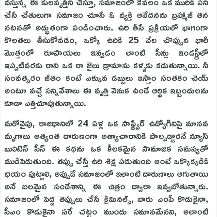
వస్తున్న ఈ కులవృత్తిని చేస్తూ, సమాజంలో కేవలం ఒక మురికి పని
చేసే చేతులుగా సమాజం చూసే ఓ వ్యక్తి ఆవేదనను బ్రహ్మాజీ తన
నటనతో అద్భుతంగా పండించారు. ఉరి తీసే ప్రక్రియలో భాగంగా
కొలతలు తీసుకోవడం, ఒక్కో ఉరికి 25 వేల చొప్పున భారీ
మొత్తంలో రూపాయలు ఇవ్వడం లాంటి సీన్లు ఇండస్ట్రీలో
ఇప్పటివరకు రాని ఒక రా జైలు డ్రామాను కళ్ళకు కడుతున్నాయి. నీ
సంవత్సరం జీతం కంటే ఎక్కువ డబ్బులు ఇస్తాం సంతకం చెయ్
అంటూ వచ్చే సన్నివేశాలు ఈ వృత్తి వెనుక ఉండే ఆర్థిక ఇబ్బందులను
కూడా ఎత్తిచూపుతున్నాయి.
మరోవైపు, రాజధానిలో 24 ఏళ్ల ఒక సాఫ్ట్వేర్ ఉద్యోగినిపై మానవ
మృగాలు అత్యంత దారుణంగా అత్యాచారానికి పాల్పడ్డారనే న్యూస్
బులిటెన్ సీన్ ఈ కథను ఒక కీలకమైన సామాజిక సమస్యతో
ముడిపెడుతుంది. తప్పు చేస్తే ఉరి శిక్ష పడుతుంది అంటే ఒక్కొక్కడికి
భయం పుట్టాలి, అప్పుడే సమాజంలో ఇలాంటి దారుణాలు ఆగుతాయి
అనే బలమైన సందేశాన్ని ఈ చిత్రం ద్వారా ఇవ్వబోతున్నారు.
సమాజంలో పెద్ద తప్పులు చేసే క్రిమినల్స్, వారు ఎంపీ కొడుకైనా,
సీఎం కొడుకైనా సరే చట్టం ముందు సమానమేనని, అలాంటి