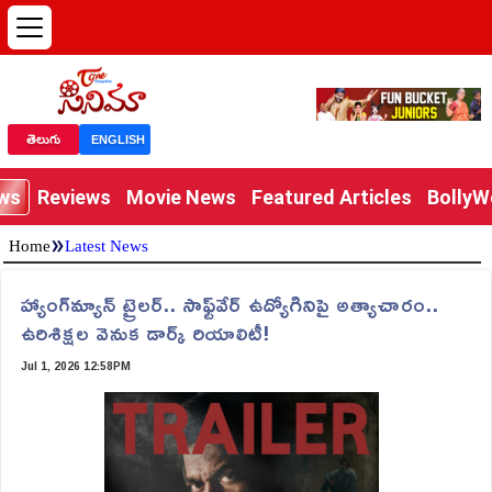
తెలుగు
ENGLISH
ews
Reviews
Movie News
Featured Articles
Bolly
»
Home
Latest News
హ్యాంగ్‌మ్యాన్ ట్రైలర్.. సాఫ్ట్‌వేర్ ఉద్యోగినిపై అత్యాచారం..
ఉరిశిక్షల వెనుక డార్క్ రియాలిటీ!
Jul 1, 2026 12:58PM