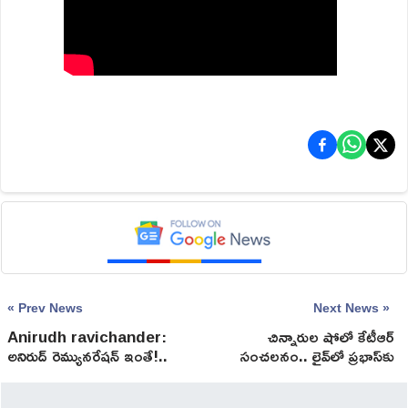
« Prev News
Next News »
Anirudh ravichander:
చిన్నారుల షోలో కేటీఆర్
అనిరుద్ రెమ్యునరేషన్ ఇంతే!..
సంచలనం.. లైవ్‌లో ప్రభాస్‌కు
మరి క్యూ కడుతున్నారుగా
ఫోన్!