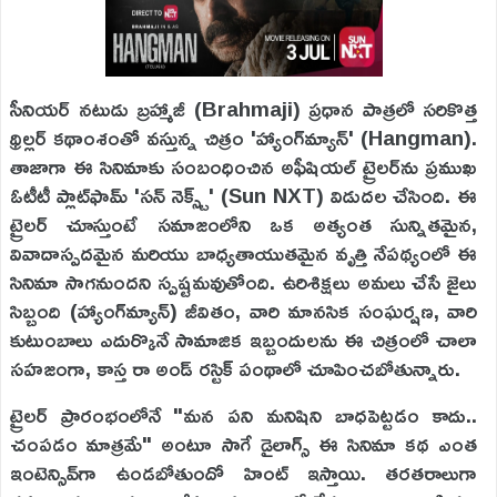
సీనియర్ నటుడు బ్రహ్మాజీ (Brahmaji) ప్రధాన పాత్రలో సరికొత్త
థ్రిల్లర్ కథాంశంతో వస్తున్న చిత్రం 'హ్యాంగ్‌మ్యాన్' (Hangman).
తాజాగా ఈ సినిమాకు సంబంధించిన అఫీషియల్ ట్రైలర్‌ను ప్రముఖ
ఓటీటీ ప్లాట్‌ఫామ్ 'సన్ నెక్స్ట్' (Sun NXT) విడుదల చేసింది. ఈ
ట్రైలర్ చూస్తుంటే సమాజంలోని ఒక అత్యంత సున్నితమైన,
వివాదాస్పదమైన మరియు బాధ్యతాయుతమైన వృత్తి నేపథ్యంలో ఈ
సినిమా సాగనుందని స్పష్టమవుతోంది. ఉరిశిక్షలు అమలు చేసే జైలు
సిబ్బంది (హ్యాంగ్‌మ్యాన్) జీవితం, వారి మానసిక సంఘర్షణ, వారి
కుటుంబాలు ఎదుర్కొనే సామాజిక ఇబ్బందులను ఈ చిత్రంలో చాలా
సహజంగా, కాస్త రా అండ్ రస్టిక్ పంథాలో చూపించబోతున్నారు.
ట్రైలర్ ప్రారంభంలోనే "మన పని మనిషిని బాధపెట్టడం కాదు..
చంపడం మాత్రమే" అంటూ సాగే డైలాగ్స్ ఈ సినిమా కథ ఎంత
ఇంటెన్సివ్‌గా ఉండబోతుందో హింట్ ఇస్తాయి. తరతరాలుగా