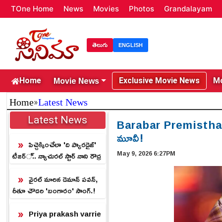
TOne Home
News
Movies
Photos
Grandalayam
తెలుగు
ENGLISH
Movie News
Home
Exclusive Movie News
Mo
»
Home
Latest News
Latest News
Barabar Premistha: ఓటీ
మూవీ!
పిచ్చెక్కించేలా 'ది ప్యారడైజ్'
May 9, 2026 6:27PM
టీజర్.. న్యాచురల్ స్టార్ నాని రౌద్ర
రూపం.!
వైరల్ మారిన డెమాన్ పవన్,
రీతూ చౌదరి 'బంగారం' సాంగ్.!
Priya prakash varrie