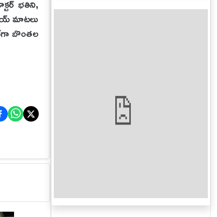
్టర్ భతిని,
రాయ్ మాటలు
్‌గా బొంతల