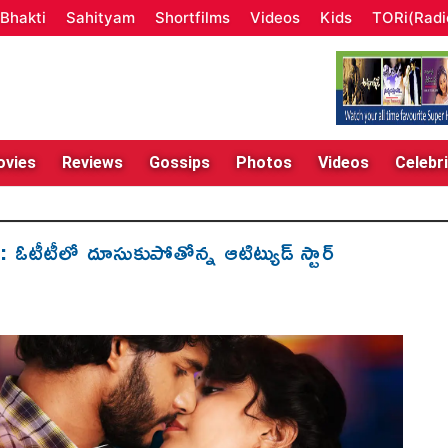
Bhakti
Sahityam
Shortfilms
Videos
Kids
TORi(Radi
vies
Reviews
Gossips
Photos
Videos
Celebri
టీలో దూసుకుపోతోన్న ఆటిట్యుడ్ స్టార్