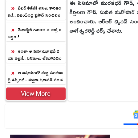
లు
ఈ సినిమాలో మురళీధర్ గౌడ్, లక
పేపర్ లీకేజీకి అసలు కారణం
కీర్తిలతా గౌడ్, సునీత మనోహ
ఇదే.. విజయేంద్ర ప్రసాద్ సంచలన
అందించారు. ఆర్ఆర్ ధృవన్ సంగ
వ్యాఖ్యలు
నాగేశ్వరరెడ్డి వర్క్ చేశారు.
మెగాస్టార్ గురించి ఆ వార్త అ
బద్ధం.!
అంతా ఆ మహానుభావుడి ద
య వల్లనే.. సినిమాలు లేకపోవడం
పై సురేష్ కీలక వ్యాఖ్యలు
ఆ విషయంలో డబ్బు సంపాది
స్తే తప్పేంటి.. మల్లికా షెరావత్ సంచ
లన వ్యాఖ్యలు
View More