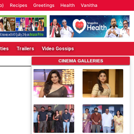
o)
Recipes
Greetings
Health
Vanitha
ties
Trailers
Video Gossips
CINEMA GALLERIES