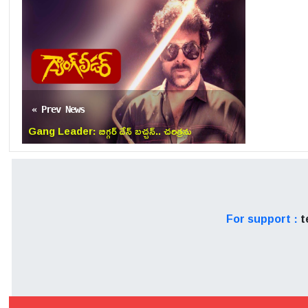
« Prev News
Gang Leader: బిగ్గర్ దేన్ బచ్చన్.. చరిత్రను
తిరగరాసిన ‘గ్యాంగ్ లీడర్’కు 35 ఏళ్లు!
For support :
t