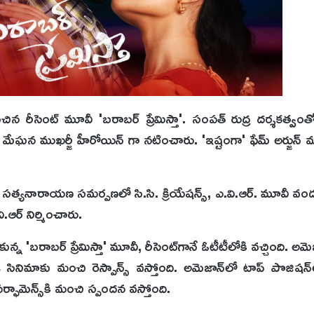
ించిన రీసెంట్‌ మూవీ 'బరాబర్ ప్రేమిస్తా'. సంపత్ రుద్ర దర్శకత్వం
్ మేఘన ముఖర్జీ హీరోయిన్ గా నటించారు. 'ఇష్టంగా' ఫేమ్ అర్జున్ మ
ర్ల సత్యనారాయణ సమర్పణలో సి.సి. క్రియేషన్స్, ఎ.వి.ఆర్. మూవీ వండర్
వి.ఆర్ నిర్మించారు.
న 'బరాబర్ ప్రేమిస్తా' మూవీ, రీసెంట్‌గానే ఓటీటీలోకి వచ్చింది. అమెజా
ఈ సినిమాకు మంచి రెస్పాన్స్ వస్తోంది. అమెజాన్‌లో టాప్ పొజిషన్‌ల
ర్ఫామెన్స్‌కి మంచి స్పందన వస్తోంది.