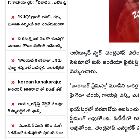
r: కాషాయ డ్రెస్ వివాదం.. నెటిజన్లు
ఫైర్
'KJQ' గ్రాండ్ రిలీజ్.. కన్ను
మూసిన దర్శకుడి కల నెరవేరుతుందా
.?
నీ కమిట్మెంట్ ఏంటో చూస్తా?
చాందిని చౌదరి షాకింగ్ కామెంట్స్
ఆటిట్యూడ్ స్టార్ చంద్రహాస్‌ నట
'కొరియన్ కనకరాజు'.. కడు
సినిమాలో మిస్ ఇండియా ఫైనలిస్ట
పుబ్బా నవ్వించే నాన్‌స్టాప్ ఎంటర్‌టైన
మెప్పించారు.
ర్.!
korean kanakaraju:
'బారాబర్ ప్రేమిస్తా' మూవీని కాక
కొరియన్ కనకరాజు తో వరుణ్ తేజ్
పై గెడా చందు, గాయత్రి చిన్ని, ఎ.
హిట్.. ప్లాప్ కాకుండా ఉండాలంటే
ఇలా!
ఆయన్నిరిక్వెస్ట్ చేస్తేనే సంపూ
థియేటర్లలో పరవాలేదు అనిపించుకున్
కి ప్యారడైజ్ లో ఛాన్స్
స్ట్రీమింగ్ అవుతోంది. ఓటీటీలో 
వినాయక్ మాస్ శకం ముగి
అవుతోంది. చంద్రహాస్ ఎనర్జిటిక్ ప
సినట్లేనా? టాలీవుడ్‌లో షాకింగ్ నిజా