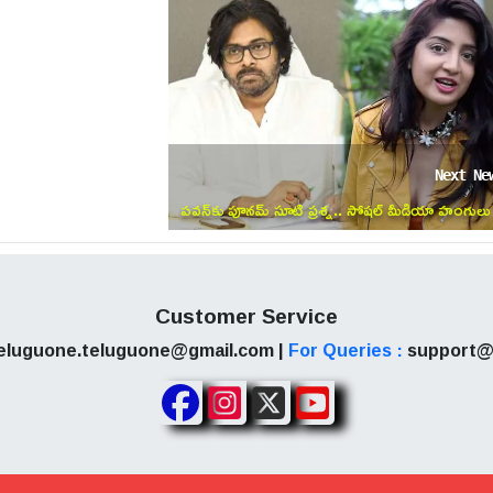
Next Ne
పవన్‌కు పూనమ్ సూటి ప్రశ్న.. సోషల్ మీడియా హంగులు
పక్కన పెట్టి ఇచ్చిన మాట నిలబెట్టుకోండి!
Customer Service
eluguone.teluguone@gmail.com |
For Queries :
support@