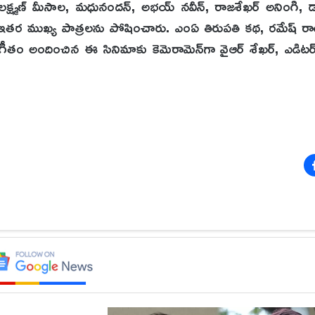
్ష్మణ్ మీసాల, మధునందన్, అభయ్ నవీన్, రాజశేఖర్ అనింగి, డాక
ర్ ఇతర ముఖ్య పాత్రలను పోషించారు. ఎంఏ తిరుపతి కథ, రమేష్ 
ీతం అందించిన ఈ సినిమాకు కెమెరామెన్‌గా వైఆర్ శేఖర్, ఎడిటర