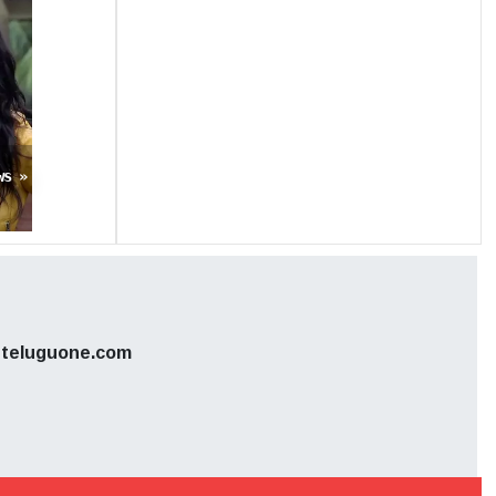
ws »
teluguone.com