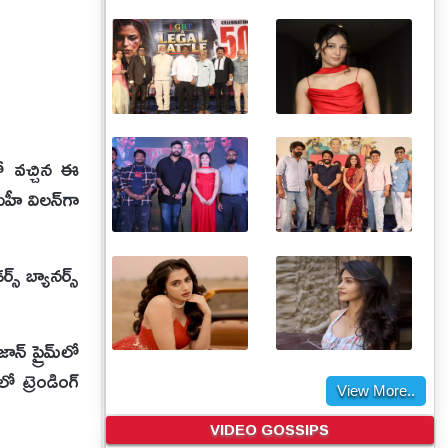
తో వచ్చిన ఈ
హీ విలన్‌గా
స్ బ్యానర్స్
న్ ప్రైమ్‌లో
ో ట్రెండింగ్
View More..
VIDEO GOSSIPS