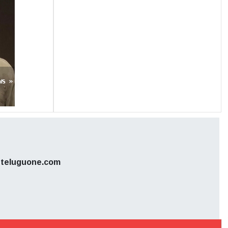
ws »
teluguone.com