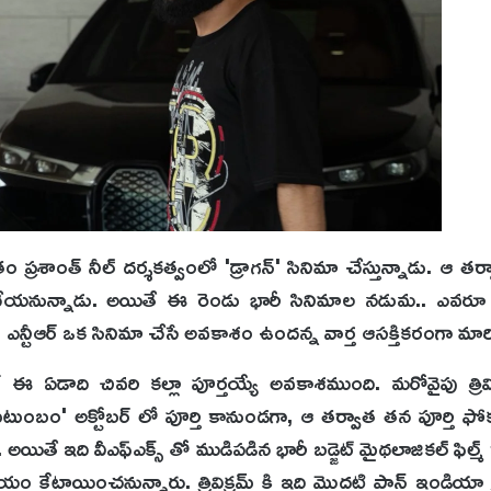
ుతం ప్రశాంత్ నీల్ దర్శకత్వంలో 'డ్రాగన్' సినిమా చేస్తున్నాడు. ఆ తర్వా
్' చేయనున్నాడు. అయితే ఈ రెండు భారీ సినిమాల నడుమ.. ఎవ
ో ఎన్టీఆర్ ఒక సినిమా చేసే అవకాశం ఉందన్న వార్త ఆసక్తికరంగా మార
గ్ ఈ ఏడాది చివరి కల్లా పూర్తయ్యే అవకాశముంది. మరోవైపు త్రివ
 కుటుంబం' అక్టోబర్ లో పూర్తి కానుండగా, ఆ తర్వాత తన పూర్తి ఫోక
ు. అయితే ఇది వీఎఫ్ఎక్స్ తో ముడిపడిన భారీ బడ్జెట్ మైథలాజికల్ ఫిల్
సమయం కేటాయించనున్నారు. త్రివిక్రమ్ కి ఇది మొదటి పాన్ ఇండియా ప్రా