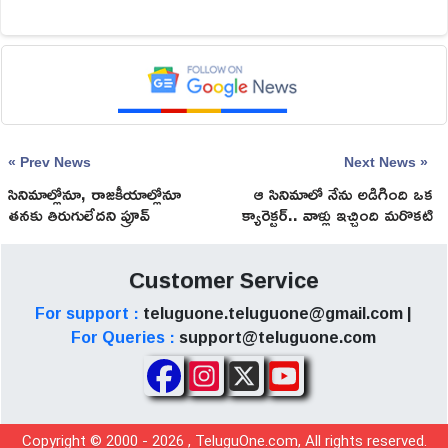
« Prev News
Next News »
సినిమాల్లోనూ, రాజకీయాల్లోనూ
ఆ సినిమాలో నేను అడిగింది ఒక
తనకు తిరుగులేదని ప్రూవ్‌
క్యారెక్టర్.. వాళ్లు ఇచ్చింది మరొకటి
చేసుకుంటున్న పవర్‌స్టార్‌!
Customer Service
For support :
teluguone.teluguone@gmail.com |
For Queries :
support@teluguone.com
Copyright © 2000 -
2026
, TeluguOne.com, All rights reserved.