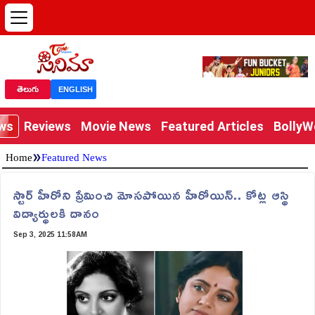
తెలుగు
ENGLISH
ews
Reviews
Movie News
Featured Articles
Bolly
»
Home
Featured News
స్టార్ హీరోని ప్రేమించి మోసపోయిన హీరోయిన్.. కోట్ల ఆస్థి
విద్యార్థులకి దానం
Sep 3, 2025 11:58AM