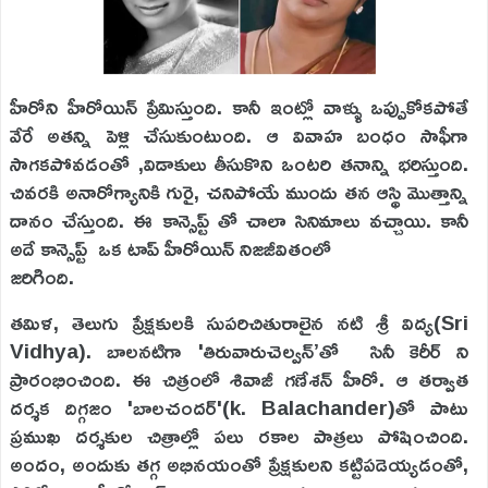
హీరోని హీరోయిన్ ప్రేమిస్తుంది. కానీ ఇంట్లో వాళ్ళు ఒప్పుకోకపోతే
వేరే అతన్ని పెళ్లి చేసుకుంటుంది. ఆ వివాహ బంధం సాఫీగా
సాగకపోవడంతో ,విడాకులు తీసుకొని ఒంటరి తనాన్ని భరిస్తుంది.
చివరకి అనారోగ్యానికి గురై, చనిపోయే ముందు తన ఆస్థి మొత్తాన్ని
దానం చేస్తుంది. ఈ కాన్సెప్ట్ తో చాలా సినిమాలు వచ్చాయి. కానీ
అదే కాన్సెప్ట్ ఒక టాప్ హీరోయిన్ నిజజీవితంలో
జరిగింది.
తమిళ, తెలుగు ప్రేక్షకులకి సుపరిచితురాలైన నటి శ్రీ విద్య(Sri
Vidhya). బాలనటిగా 'తిరువారుచెల్వన్’తో సినీ కెరీర్ ని
ప్రారంభించింది. ఈ చిత్రంలో శివాజీ గణేశన్ హీరో. ఆ తర్వాత
దర్శక దిగ్గజం 'బాలచందర్'(k. Balachander)తో పాటు
ప్రముఖ దర్శకుల చిత్రాల్లో పలు రకాల పాత్రలు పోషించింది.
అందం, అందుకు తగ్గ అభినయంతో ప్రేక్షకులని కట్టిపడెయ్యడంతో,