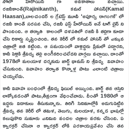
సోలో హీరోయిన్ గా అవకాశాలు వచ్చాయి.
రజనీకాంత్(Rajinikanth), కమల్ హాసన్(Kamal
Haasan),బాలచందర్ ల గ్రేటెస్ట్ మూవీ 'అపూర్వ రాగంగళ్’ లో
రజనీ కాంత్ సరసన చేసి, రజనీ ఫస్ట్ హీరోయిన్ అనే టాగ్ లైన్ ని
పొందింది. ఆ తర్వాతి కాలంలో దళపతిలో రజనీ కి తల్లిగా కూడా
చేసి రికార్డు సృష్టించింది. తన కెరీర్ లో కమల్ హాసన్ తో ఎక్కువ
చిత్రాల్లో జత కట్టింది. ఆ సమయంలో వాళ్లిద్దరు ప్రేమలో పడ్డారని,
కానీ పెళ్లికి శ్రీవిద్య తల్లి అంగీకరించలేదని వార్తలు వచ్చాయి. దాంతో
1978లో మలయాళ దర్శకుడు జార్జ్ థామస్‌ ని శ్రీవిద్య వివాహం
చేసుకుంది. వివాహం తర్వాత కొన్నాళ్ల పాటు ఎలాంటి చిత్రాలు
చెయ్యలేదు.
కానీ వివాహ బంధంలో శ్రీవిద్య ఫెయిల్ అయ్యింది. జార్జ్ తన ఆస్తిని
లాక్కోవడంతో పాటు,తీవ్రంగా వేధించేవాడు. దీంతో 1980లో ఆ
ఇద్దరు విడాకులు తీసుకున్నారు. తిరిగి సినిమాల్లోకి అడుగుపెట్టిన
శ్రీవిద్య తన కెరీర్ లో తమిళ, తెలుగు, మలయాళ, కన్నడ భాషల్లో
కలుపుకొని సుమారు ఎనిమిది వందల చిత్రాల వరకు చేసింది. ఏ
క్యారక్టర్ చేసినా ఆ క్యారక్టర్ లోకి పరకాయప్రవేశం చేసి తన