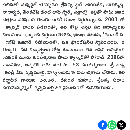
నటనతో మెస్మరైజ్ చెయ్యడం శ్రీవిద్య స్టైల్ .చిరంజీవి, బాలకృష్ణ,
నాగార్జున, వెంకటేష్ వంటి టాప్ స్టార్స్ చిత్రాల్లో తల్లితో పాటు వివిధ
పాత్రలు పోషించి తెలుగు వారికి కూడా దగ్గరయ్యింది. 2003 లో
క్యాన్సర్ బారిన పడటంతో, తన కోట్ల ఆస్తిని పేద విద్యార్థులకు
విరాళంగా ఇవ్వాలని నిర్ణయించుకొని,ప్రముఖ నటుడు, 'ఏంఎల్ ఏ'
గణేష్ కుమార్ సహాయంతో, ఒక ఫౌండేషన్‌ని స్థాపించింది. ఆ
తర్వాత పేద విద్యార్థులకి కోట్ల రూపాయిల తన ఆస్తిని రాసిచ్చింది
,చివరకి మూడు సంవత్సరాల పాటు క్యాన్సర్‌తో పోరాడి 2006లో
చనిపోగా, అప్పటికి ఆమె వయసు 53 సంవత్సరాలు. శ్రీ విద్య
తండ్రి పేరు కృష్ణమూర్తి. హాస్యనటుడుగా పలు చిత్రాలు చేసాడు. తల్లి
కర్ణాటక గాయని ఎం.ఎల్. వసంత కుమారి. శ్రీవిద్య ఏడాది
వయసున్నప్పుడే కృష్ణమూర్తి ఒక ప్రమాదంలో చనిపోయాడు.