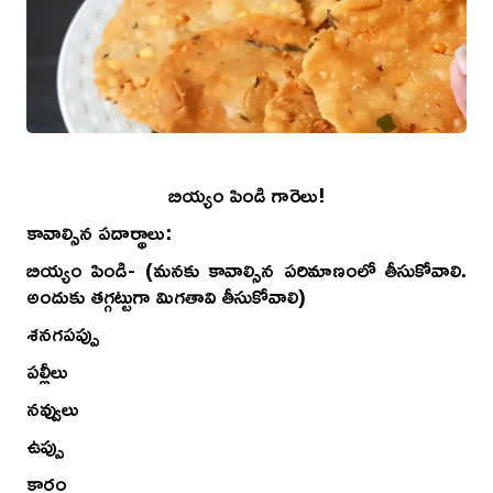
బియ్యం పిండి గారెలు!
కావాల్సిన పదార్థాలు:
బియ్యం పిండి- (మనకు కావాల్సిన పరిమాణంలో తీసుకోవాలి.
అందుకు తగ్గట్టుగా మిగతావి తీసుకోవాలి)
శనగపప్పు
పల్లీలు
నవ్వులు
ఉప్పు
కారం