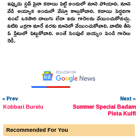
ఇప్పుడు స్టవ్ పైనా కడాయి పెట్టి అందులో నూనె పోయాలి. నూనె
వేడి అయ్యాక అందులో వేస్తూ కాల్చుకోవాలి. కడాయి పెద్దదిగా
ఉంటే ఒకసారి నాలుగు లేదా ఐదు గారెలను వేయించుకోవచ్చు.
విటిని ఎర్రగా మారే వరకు నూనెలో వేయించుకోవాలి. వాటిని తీసి
ఓ ప్లేటులో పెట్టుకోవాలి. అంతే సింపుల్ బియ్యం పిండి గారెలు
రెడీ.
« Prev
Next »
Kobbari Burelu
Summer Special Badam
Pista Kulfi
Recommended For You