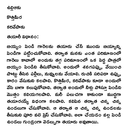
ఉల్లిఆకు
కొత్తిమీర
కరివేపాకు
తయారీ విధానం:
బియ్యం పిండి గారెలను తయారు చేసే ముందు బియ్యాన్ని
పిండిగా పట్టించుకోవాలి. తర్వాత మనకు ఎంత పరిమాణంలో
గారెలు కావాలో అందుకు తగ్గ పరిమాణంలో ఒక పెద్ద పాత్రలో
బియ్యం పిండిని తీసుకోవాలి. అందులో శనగపప్పు, వేయించి
పొట్టు తీసిన పల్లీలు, నువ్వులను వేయాలి. రుచికి సరిపడా ఉప్పు,
కారం వేసుకుని కలపాలి. కొత్తిమీర, కరివేపాకు కూడా అందులో
వేసి బాగా కలుపుకోవాలి. తర్వాత అందులో నీళ్లు పోస్తూ పిండిని
మొత్తం కలియగలపాలి. మరీ పలుచగా కాకుండా ముద్దగా
తయారయ్యే విధంగా కలపాలి. కలిపిన తర్వాత చిన్న చిన్న
ఉండలుగా చేసుకోవాలి. ఆ తర్వాత ఆ చిన్న చిన్న ఉండలను
తీసుకుని పూరి వలె ప్రెస్ చేసుకోవాలి. అలా చేయడం వల్ల పిండి
ఉండలు గుండ్రంగా వెడల్పుగా తయారు అవుతాయి.