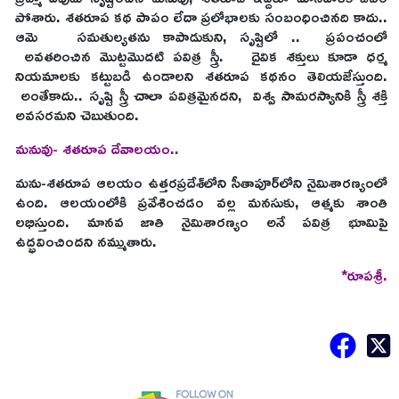
పోశారు. శతరూప కథ పాపం లేదా ప్రలోభాలకు సంబంధించినది కాదు..
ఆమె సమతుల్యతను కాపాడుకుని, సృష్టిలో .. ప్రపంచంలో
అవతరించిన మొట్టమొదటి పవిత్ర స్త్రీ. దైవిక శక్తులు కూడా ధర్మ
నియమాలకు కట్టుబడి ఉండాలని శతరూప కథనం తెలియజేస్తుంది.
అంతేకాదు.. సృష్టి స్త్రీ చాలా పవిత్రమైనదని, విశ్వ సామరస్యానికి స్త్రీ శక్తి
అవసరమని చెబుతుంది.
మనువు- శతరూప దేవాలయం..
మను-శతరూప ఆలయం ఉత్తరప్రదేశ్‌లోని సీతాపూర్‌లోని నైమిశారణ్యంలో
ఉంది. ఆలయంలోకి ప్రవేశించడం వల్ల మనసుకు, ఆత్మకు శాంతి
లభిస్తుంది. మానవ జాతి నైమిశారణ్యం అనే పవిత్ర భూమిపై
ఉద్భవించిందని నమ్ముతారు.
*రూపశ్రీ.