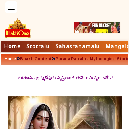
Home
Stotralu
Sahasranamalu
Mangal
»
»
Home
Bhakti Content
Purana Patralu - Mythological Stori
శతరూప.. బ్రహ్మదేవుడు సృష్టించిన ఈమె రహస్యం ఇదే..!