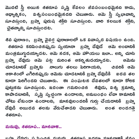
మొదటి స్త్రీ అయిన శతరూప సృష్టి కేవలం జీవసంబంధమైనది కాదు,
ఆధ్యాత్మికం, విశ్వసంబంధమైనదని చెబుతారు. ఆమె స్త్రీ స్వభావాన్ని
సూచిస్తుంది, బ్రహ్మ పురుష శక్తిని సూచిస్తుంది. వారి కలయిక శక్తిని,
చైతన్యాన్ని సూచిస్తుందట.
శివ పురాణం, బ్రహ్మ వైవర్త పురాణాలలో ఒక వివాస్పద విషయం ఉంది.
శతరూప కనిపించినప్పుడు స్వయానా బ్రహ్మ దేవుడే ఆమె అందానికి
మంత్రముగ్ధుడయ్యాడట. ఆమె నడక, ఆమె హొయలు ఇలా.. అన్ని చూసి
బ్రహ్మ దేవుడు ఆమె పట్ల మరింత ఆకర్షితుడయ్యాడట. ఆమెను
చూడటానికే బ్రహ్మకు నాలుగు తలలు పెరిగాయని, చివరికి ఆమె
ఆకాశంలో ఎగిరినప్పుడు ఆమెను చూడటానికి బ్రహ్మ దేవుడికి ఐదవ తల
కూడా పెరిగిందని చెబుతారు. ఈ సంఘటన దేవతలలో కూడా కోరిక
పుట్టుకను సూచిస్తుంది. ఇదంతా గమనించిన శివుడు, విశ్వ క్రమాన్ని
కాపాడటానికి, సృష్టి స్వచ్ఛంగా ఉండాలని, అనుబంధం లేదా కామానికి
చోటు లేకుండా ఉండాలని, మానవులందరికీ గుర్తు చేయడానికి బ్రహ్మ
దేవుడి అయిదవ తలను వేరుచేశాడని చెబుతారు. అంత అందగత్తె
శతరూప.
మనువు, శతరూప.. మానవాళి..
బ్రహ్మ దేవుడు సృష్టించిన మనువు, శతరూప ఇద్దరూ మానవాళికి జీవం