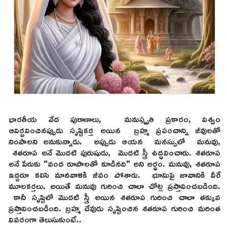
భారతీయ వేద పురాణాలు, మనుస్మృతి ప్రకారం, విశ్వం
ఆవిర్భవించినప్పుడు సృష్టికర్త అయిన బ్రహ్మ ప్రపంచాన్ని జీవులతో
నింపాలని అనుకున్నాడు. అప్పుడు ఆయన మనస్సులో మనువు,
శతరూప అనే మొదటి పురుషుడు, మొదటి స్త్రీ ఉద్భవించారు. శతరూప
అనే పేరుకు "వంద రూపాలతో కూడినది" అని అర్థం. మనువు, శతరూప
ఇద్దరూ కలిసి మానవాళికి జీవం పోశారు. భూమిపై జావానికి వీరే
మూలకర్తలు. అయితే మనువు గురించి చాలా చోట్ల ప్రస్తావించబడింది.
కానీ సృష్టిలో మొదటి స్త్రీ అయిన శతరూప గురించి చాలా తక్కువ
ప్రస్తావించబడింది. బ్రహ్మ దేవుడు సృష్టించిన శతరూప గురించి మరింత
వివరంగా తెలుసుకుంటే..