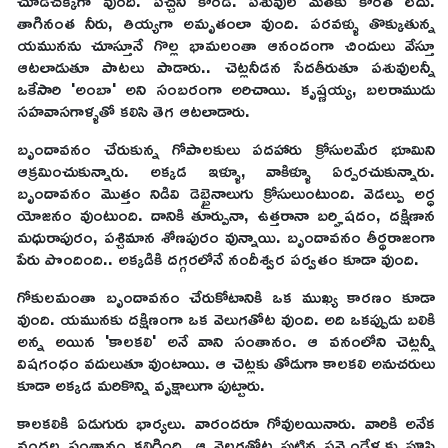
చూడచక్కగా వుంది. పచ్చని కొండ. పశువుల మేతకు కొరత లేదు.
తాగినంత నీరు, తియ్యగా అమృతంలా వుంది. పరవళ్ళు తొక్కుతున్న
యమునను చూస్తూనే గొల్ల భామలంతా ఆనందంగా చిందులు వేస్తూ
ఆటలాడుతూ పాటలు పాడారు.. చెట్లనీడన సేదతీరుతూ పశువులన్నీ
ఒకేసారి 'అంబా' అని సంబరంగా అరిచాయి. కృష్ణయ్య, బలరాముడు
సహవాసగాళ్ళతో కలిసి తెగ ఆటలాడారు.
బృందావనం చేరుకున్న గోపాలకులు పదహారు క్రోసులమేర భూమిని
ఆక్రమించుకున్నారు. అక్కడ ఇళ్ళూ, వాకిళ్ళూ ఏర్పరచుకున్నారు.
బృందావనం మొత్తం నిడివి డెబ్బైనాలుగు క్రోసులుంటుంది. వెడల్పు అర్ధ
యోజనం వుంటుంది. దానికి తూర్పునా, ఉత్తరానా బర్హిషదం, దక్షిణాన
మధురాపురం, పశ్చిమాన శోణపురం వున్నాయి. బృందావనం తీర్థరాజంగా
పేరు పొందింది.. అక్కడికి దగ్గరలోనే నందీశ్వర పర్వతం కూడా వుంది.
గోకులమంతా బృందావనం చేరుకోటానికి ఒక ముఖ్య కారణం కూడా
వుంది. యమునకు దక్షిణంగా ఒక వెలుగతోట వుంది. అది ఒకప్పుడు బలికి
అన్న అయిన 'కాలకలి' అనే వాని సంతానం. ఆ వనంలోని చెట్లన్నీ
విషగంధం వదులుతూ వుంటాయి. ఆ చెట్లకు తోడుగా కాలకలి అనుచరులు
కూడా అక్కడ మరికొన్ని వృక్షాలుగా పుట్టారు.
కాలకలికి ఏడుగురు భార్యలు. వారందరూ గోవులయినారు. వారికి అనేక
వందల సంతానం కలిగింది. ఆ వెలగతోట పుట్టిన పన్నెండేళ్ళకు పూసి