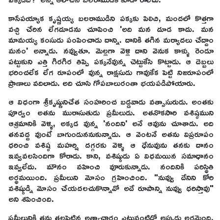
కాసేపయ్యాక కృష్ణయ్య బలరాముడిని పక్కకు పిలిచి, మందలో కొత్తగా
వచ్చి చేరిన లేగదూడను చూపించి 'అది మన దూడ కాదు. మన
మామయ్య కంసుడు పంపించాడు దాన్ని. దానికి తగిన మర్యాదలు చేద్దాం
మనం' అన్నాడు. నవ్వుతూ. మెల్లగా వెళ్లి దాని వెనుక కాళ్ళు రెండూ
పట్టుకుని ఎత్తి గిరగిర తిప్పి పక్కనేవున్న చెట్టుకేసి కొట్టాడు. ఆ దెబ్బలు
భరించలేక లేగ రూపంలో వున్న రాక్షసుడు గావుకేక పెట్టి నిజరూపంలో
ప్రాణాలు వదిలాడు. అది చూసి గోపబాలురంతా భయపడిపోయారు.
ఆ విధంగా శ్రీకృష్ణునిచేత సంహరించ బడ్డవాడు వత్సాసురుడు. అంతకు
పూర్వం అతను మురాసుతుడు ప్రమీలుడు. అతనొకసారి వశిష్ఠముని
ఆశ్రమానికి వెళ్ళి, అక్కడ వున్న 'నందిని' అనే ఆవును చూశాడు. అది
తనవద్ద వుంటే బాగుండుననుకున్నాడు. ఆ వెంటనే అతను విప్రరూపం
ధరించి వశిష్ఠ మహర్షి దగ్గరకు వెళ్ళి ఆ ధేనువును తనకు దానం
ఇవ్వవలసిందిగా కోరాడు. కాని, వశిష్ఠుడు ఏ విధమయిన సమాధానం
ఇవ్వలేదు. మౌనం వహించి వూరుకున్నాడు. నందినికి పరిస్థితి
అర్థమయింది. ప్రమీలుని మోసం గ్రహించింది. "నువ్వు దేనిని కోరి
వశిష్ఠుడ్ని మోసం చేయదలచుకొన్నావో అదే రూపాన్ని నువ్వు ధరిస్తావు"
అని శపించింది.
ప్రమీలునికి తను తలపెట్టిన అత్యాచారం ఎటువంటిదో అప్పుడు అర్థమైంది.