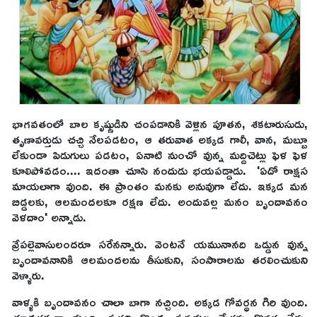
భాగవతంలో బాల కృష్ణుడిని చంపడానికి వెళ్లిన పూతన, శకటారుసుడు,
తృణావర్తుడు చచ్చి నేలపడటం, ఆ తరువాత అక్కడ గాలీ, వాన, మబ్బూ
లేకుండా పిడుగులు పడటం, ఏనాటి నుంచో వున్న మద్దిచెట్లు ఫెళ ఫెళ
కూలిపోవడం.... ఇదంతా చూసి నందుడు భయపడ్డాడు. 'ఏదో రాక్షస
మాయలాగా వుంది. ఈ ప్రాంతం మనకు అనువుగా లేదు. ఇక్కడ మన
బిడ్డలకు, ఆలమందలకూ రక్షణ లేదు. అందువల్ల మనం బృందావనం
వెళదాం' అన్నాడు.
వ్రేపల్లెవాసులందరూ సరేనన్నారు. వెంటనే యమునానది ఒడ్డున వున్న
బృందావనానికి ఆలమందలను తీసుకుని, సంసారాలను తరలించుకుని
వెళ్ళారు.
వాళ్ళకి బృందావనం చాలా బాగా నచ్చింది. అక్కడ గోవర్ధన గిరి వుంది.