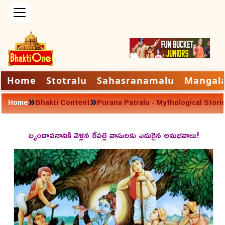
Home
Stotralu
Sahasranamalu
Mangal
»
»
Home
Bhakti Content
Purana Patralu - Mythological Stori
బృందావనానికి వెళ్లిన రేపల్లె వాసులకు ఎదురైన అనుభవాలు!