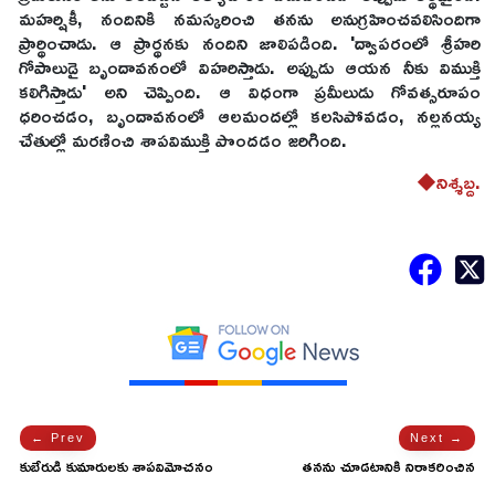
మహర్షికీ, నందినికి నమస్కరించి తనను అనుగ్రహించవలిసిందిగా
ప్రార్థించాడు. ఆ ప్రార్థనకు నందిని జాలిపడింది. 'ద్వాపరంలో శ్రీహరి
గోపాలుడై బృందావనంలో విహరిస్తాడు. అప్పుడు ఆయన నీకు విముక్తి
కలిగిస్తాడు' అని చెప్పింది. ఆ విధంగా ప్రమీలుడు గోవత్సరూపం
ధరించడం, బృందావనంలో ఆలమందల్లో కలసిపోవడం, నల్లనయ్య
చేతుల్లో మరణించి శాపవిముక్తి పొందడం జరిగింది.
◆నిశ్శబ్ద.
← Prev
Next →
కుబేరుడి కుమారులకు శాపవిమోచనం
తనను చూడటానికి నిరాకరించిన
ఎలా కలిగిందో తెలుసా...
సాధువుకు మీరాబాయి సమాధానం!