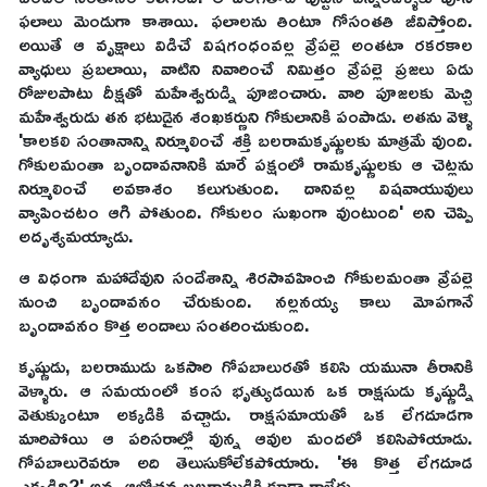
ఫలాలు మెండుగా కాశాయి. ఫలాలను తింటూ గోసంతతి జీవిస్తోంది.
అయితే ఆ వృక్షాలు విడిచే విషగంధంవల్ల వ్రేపల్లె అంతటా రకరకాల
వ్యాధులు ప్రబలాయి, వాటిని నివారించే నిమిత్తం వ్రేపల్లె ప్రజలు ఏడు
రోజులపాటు దీక్షతో మహేశ్వరుడ్ని పూజించారు. వారి పూజలకు మెచ్చి
మహేశ్వరుడు తన భటుడైన శంఖకర్ణుని గోకులానికి పంపాడు. అతను వెళ్ళి
'కాలకలి సంతానాన్ని నిర్మూలించే శక్తి బలరామకృష్ణులకు మాత్రమే వుంది.
గోకులమంతా బృందావనానికి మారే పక్షంలో రామకృష్ణులకు ఆ చెట్లను
నిర్మూలించే అవకాశం కలుగుతుంది. దానివల్ల విషవాయువులు
వ్యాపించటం ఆగి పోతుంది. గోకులం సుఖంగా వుంటుంది' అని చెప్పి
అదృశ్యమయ్యాడు.
ఆ విధంగా మహాదేవుని సందేశాన్ని శిరసావహించి గోకులమంతా వ్రేపల్లె
నుంచి బృందావనం చేరుకుంది. నల్లనయ్య కాలు మోపగానే
బృందావనం కొత్త అందాలు సంతరించుకుంది.
కృష్ణుడు, బలరాముడు ఒకసారి గోపబాలురతో కలిసి యమునా తీరానికి
వెళ్ళారు. ఆ సమయంలో కంస భృత్యుడయిన ఒక రాక్షసుడు కృష్ణుడ్ని
వెతుక్కుంటూ అక్కడికి వచ్చాడు. రాక్షసమాయతో ఒక లేగదూడగా
మారిపోయి ఆ పరిసరాల్లో వున్న ఆవుల మందలో కలిసిపోయాడు.
గోపబాలురెవరూ అది తెలుసుకోలేకపోయారు. 'ఈ కొత్త లేగదూడ
ఎక్కడిది?' అన్న ఆలోచన బలరాముడికి కూడా రాలేదు.